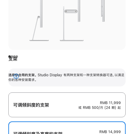
支架
选择你合用的支架。
Studio Display 有两种支架和一种支架转换器可选，以满足
展
你的各种安装需求。
开
RMB 11,999
可调倾斜度的支架
或 RMB 500/月 (24 期) 起
RMB 14,999
可调倾斜度及高‍度的支‍架