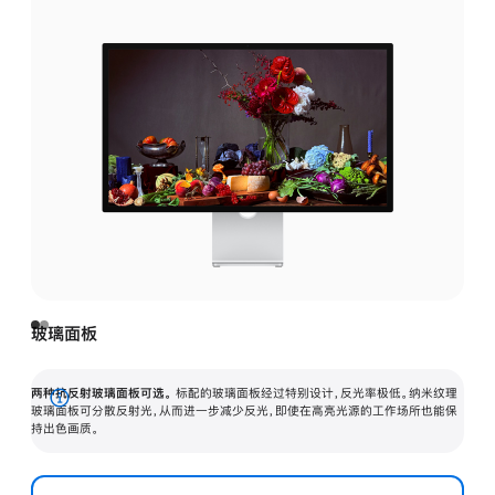
玻璃面板
两种抗反射玻璃面板可选。
标配的玻璃面板经过特别设计，反光率极低。纳米纹理
展
玻璃面板可分散反射光，从而进一步减少反光，即使在高亮光源的工作场所也能保
持出色画质。
开