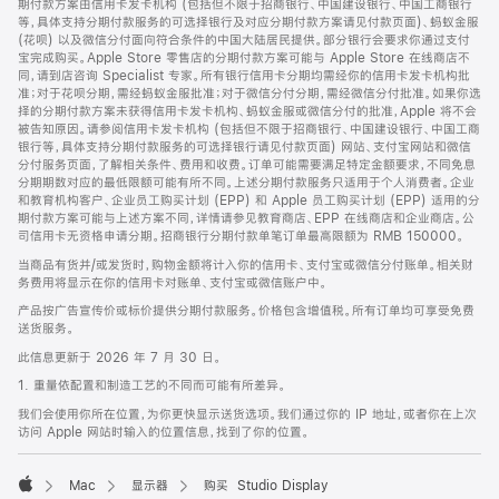
期付款方案由信用卡发卡机构 (包括但不限于招商银行、中国建设银行、中国工商银行
等，具体支持分期付款服务的可选择银行及对应分期付款方案请见付款页面)、蚂蚁金服
(花呗) 以及微信分付面向符合条件的中国大陆居民提供。部分银行会要求你通过支付
宝完成购买。Apple Store 零售店的分期付款方案可能与 Apple Store 在线商店不
同，请到店咨询 Specialist 专家。所有银行信用卡分期均需经你的信用卡发卡机构批
准；对于花呗分期，需经蚂蚁金服批准；对于微信分付分期，需经微信分付批准。如果你选
择的分期付款方案未获得信用卡发卡机构、蚂蚁金服或微信分付的批准，Apple 将不会
被告知原因。请参阅信用卡发卡机构 (包括但不限于招商银行、中国建设银行、中国工商
银行等，具体支持分期付款服务的可选择银行请见付款页面) 网站、支付宝网站和微信
分付服务页面，了解相关条件、费用和收费。订单可能需要满足特定金额要求，不同免息
分期期数对应的最低限额可能有所不同。上述分期付款服务只适用于个人消费者。企业
和教育机构客户、企业员工购买计划 (EPP) 和 Apple 员工购买计划 (EPP) 适用的分
期付款方案可能与上述方案不同，详情请参见教育商店、EPP 在线商店和企业商店。公
司信用卡无资格申请分期。招商银行分期付款单笔订单最高限额为 RMB 150000。
当商品有货并/或发货时，购物金额将计入你的信用卡、支付宝或微信分付账单。相关财
务费用将显示在你的信用卡对账单、支付宝或微信账户中。
产品按广告宣传价或标价提供分期付款服务。价格包含增值税。所有订单均可享受免费
送货服务。
此信息更新于 2026 年 7 月 30 日。
1. 重量依配置和制造工艺的不同而可能有所差异。
我们会使用你所在位置，为你更快显示送货选项。我们通过你的 IP 地址，或者你在上次
访问 Apple 网站时输入的位置信息，找到了你的位置。
Mac
显示器
购买 Studio Display