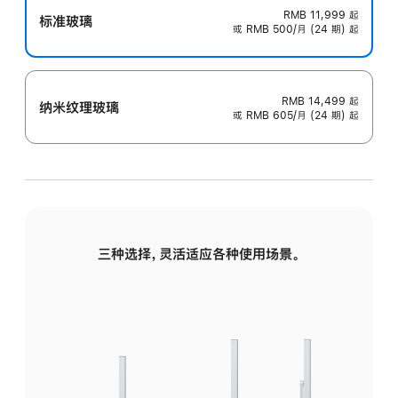
RMB 11,999
起
标准玻璃
或 RMB 500/月 (24 期) 起
RMB 14,499
起
纳米纹理玻璃
或 RMB 605/月 (24 期) 起
三种选择，灵活适应各种使用场景。
标