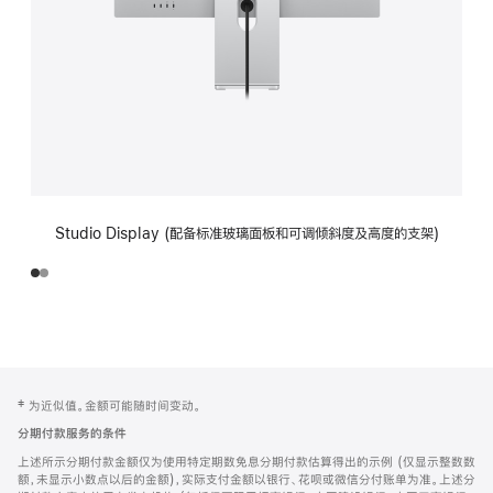
Studio Display (配备标准玻璃面板和可调倾斜度及高度的支架)
网
脚
‡ 为近似值。金额可能随时间变动。
注
页
分期付款服务的条件
页
上述所示分期付款金额仅为使用特定期数免息分期付款估算得出的示例 (仅显示整数数
脚
额，未显示小数点以后的金额)，实际支付金额以银行、花呗或微信分付账单为准。上述分