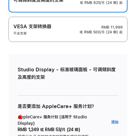
或 RMB 625/月 (24 期) 起
VESA 支架转换器
RMB 11,999
或 RMB 500/月 (24 期) 起
不含支架
Studio Display - 标准玻璃面板 - 可调倾斜度
及高度的支架
是否要添加 AppleCare+ 服务计划？
AppleCare+ 服务计划 (适用于 Studio
AppleC
添加
Display)
服
RMB 1,249
或
RMB 53/月 (24 期)