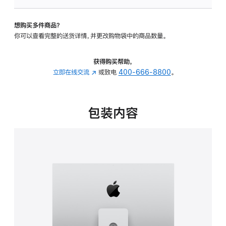
可
调
想购买多件商品？
倾
你可以查看完整的送货详情，并更改购物袋中的商品数量。
斜
度
及
获得购买帮助，
高
立即在线交流
(在
或致电
400-666-8800
。
度
新
的
窗
支
口
包装内容
架
中
的
打
分
开)
期
付
款
选
项)