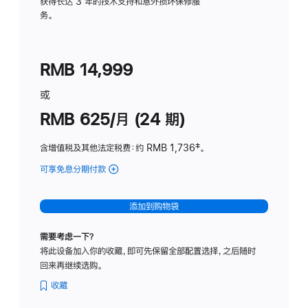
务
获得长达 3 年的技术支持和意外损坏保修服
务。
计
划
(适
RMB 14,999
用
于
或
Studio
RMB 625/月 (24 期)
Display
含增值税及其他法定税费
：约 RMB 1,736
脚
‡。
注
可享免息分期付款
(Studio
Display
-
添加到购物袋
标
准
需要考虑一下？
玻
将此设备加入你的收藏，即可先保留全部配置选择，之后随时
璃
回来再继续选购。
面
板
收藏
-