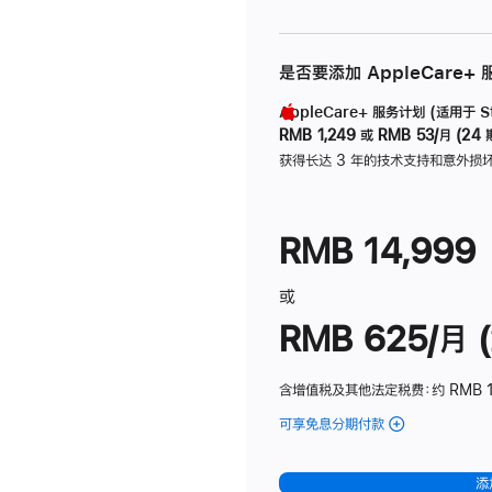
是否要添加 AppleCare+
AppleCare+ 服务计划 (适用于 Stu
RMB 1,249
或
RMB 53/月 (24 
获得长达 3 年的技术支持和意外损
RMB 14,999
或
RMB 625/月 (
含增值税及其他法定税费
：约 RMB 
可享免息分期付款
(Studio
Display
-
添