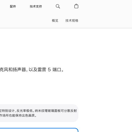
配件
技术支持
概览
技术规格
级麦克风和扬声器，以及雷雳 5 端口。
过特别设计，反光率极低。纳米纹理玻璃面板可分散反射
作场所也能保持出色画质。