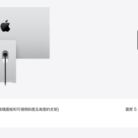
款
选
项)
配备标准玻璃面板和可调倾斜度及高度的支架)
雷雳 5 