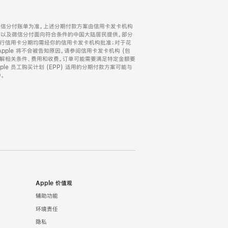
微信分付账单为准。上述分期付款方案由信用卡发卡机构
) 以及微信分付面向符合条件的中国大陆居民提供。部分
家。所有银行信用卡分期均需经你的信用卡发卡机构批准；对于花
ple 将不会被告知原因。请参阅信用卡发卡机构 (包
了解相关条件、费用和收费。订单可能需要满足特定金额要
e 员工购买计划 (EPP) 适用的分期付款方案可能与
。
Apple 价值观
辅助功能
环境责任
隐私