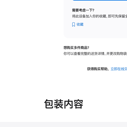
标
准
需要考虑一下？
玻
将此设备加入你的收藏，即可先保留
璃
面
收藏
板
-
可
想购买多件商品？
调
你可以查看完整的送货详情，并更改购物袋
倾
斜
度
获得购买帮助，
立即在线
及
高
度
的
支
包装内容
架
的
分
期
付