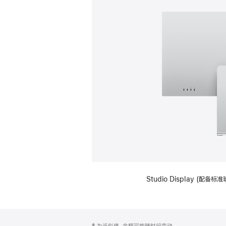
Studio Display (
网
脚