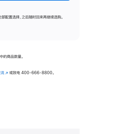
全部配置选择，之后随时回来再继续选购。
中的商品数量。
交流
(在
或致电
400-666-8800。
新
窗
口
中
打
开)