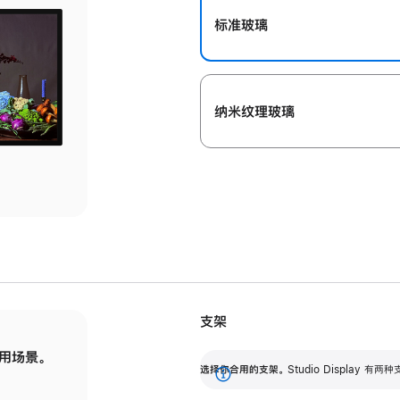
标准玻璃
纳米纹理玻璃
支架
用场景。
标配可调倾斜度的支架，提供 30 度的倾斜度
选
选择你合用的支架。
Studio Display
调节范围。
展