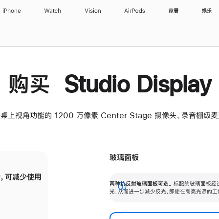
iPhone
Watch
Vision
AirPods
家居
娱乐
购买 Studio Display
桌上视角功能的 1200 万像素 Center Stage 摄像头、录音棚
玻璃面板
，可减少使用
纳米纹理玻璃面板可进一步减少反光，即使在
两种抗反射玻璃面板可选。
标配的玻璃面板经
。
有高亮光源的场所使用，也能保持出色画质。
展
光，从而进一步减少反光，即使在高亮光源的工
开