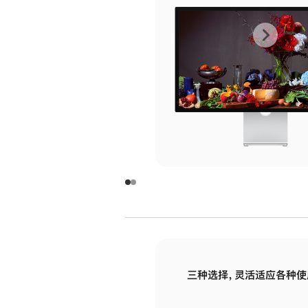
上
下
一
一
张
张
图
图
库
库
图
图
片
片
-
-
玻
玻
璃
璃
三种选择，灵活适应各种使
面
面
板
板