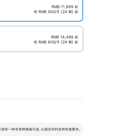
RMB 11,999
起
或 RMB 500/月 (24 期) 起
RMB 14,499
起
或 RMB 605/月 (24 期) 起
配可调倾斜度及高度的支架，额外增加 105
VESA 支架转换器
 有两种支架和一种支架转换器可选，以满足你的各种安装需求。
毫米的高度调节范围。
容的支架 (未随附)