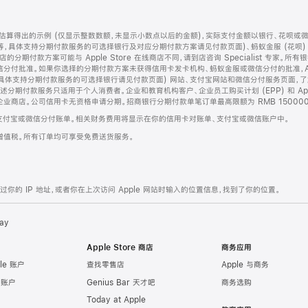
算得出的示例 (仅显示整数数额，未显示小数点以后的金额)，实际支付金额以银行、花呗或
等，具体支持分期付款服务的可选择银行及对应分期付款方案请见付款页面)、蚂蚁金服 (花呗
售店的分期付款方案可能与 Apple Store 在线商店不同，请到店咨询 Specialist 专
分付批准。如果你选择的分期付款方案未获得信用卡发卡机构、蚂蚁金服或微信分付的批准，Ap
具体支持分期付款服务的可选择银行请见付款页面) 网站、支付宝网站和微信分付服务页面，
期付款服务只适用于个人消费者。企业和教育机构客户、企业员工购买计划 (EPP) 和 Appl
企业商店。公司信用卡无资格申请分期。招商银行分期付款单笔订单最高限额为 RMB 150000
支付宝或微信分付账单。相关财务费用将显示在你的信用卡对账单、支付宝或微信账户中。
增值税。所有订单均可享受免费送货服务。
的 IP 地址，或者你在上次访问 Apple 网站时输入的位置信息，找到了你的位置。
ay
Apple Store 商店
商务应用
le 账户
查找零售店
Apple 与商务
e 账户
Genius Bar 天才吧
商务选购
Today at Apple