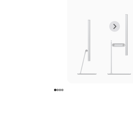
上
下
一
一
张
张
图
图
库
库
图
图
片
片
-
-
支
支
架
架