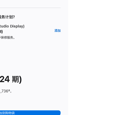
 服务计划？
dio Display)
AppleCare+
添加
期)
服
坏保修服务。
务
计
划
(适
用
于
24 期)
Studio
Display)
1,736
脚
‡。
注
加到购物袋