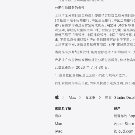
‡ 为近似值。金额可能随时间变动。
注
页
分期付款服务的条件
页
上述所示分期付款金额仅为使用特定期数免息分期付款估
脚
(包括但不限于招商银行、中国建设银行、中国工商银行
银行会要求你通过支付宝完成购买。Apple Store 零
呗分期，需经蚂蚁金服批准；对于微信分付分期，需经微信
括但不限于招商银行、中国建设银行、中国工商银行等，
求，不同免息分期期数对应的最低限额可能有所不同。上述分
上述方案不同，详情请参见教育商店、EPP 在线商店和
当商品有货并/或发货时，购物金额将计入你的信用卡、
产品按广告宣传价或标价提供分期付款服务。价格包含
此信息更新于 2026 年 7 月 30 日。
1. 重量依配置和制造工艺的不同而可能有所差异。
我们会使用你所在位置，为你更快显示送货选项。我们通过你
Mac
显示器
购买 Studio Displ
Apple
选购及了解
账户
商店
管理你的 App
Mac
Apple Stor
iPad
iCloud.com