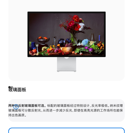
玻璃面板
两种抗反射玻璃面板可选。
标配的玻璃面板经过特别设计，反光率极低。纳米纹理
展
玻璃面板可分散反射光，从而进一步减少反光，即使在高亮光源的工作场所也能保
持出色画质。
开