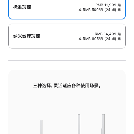
RMB 11,999
起
标准玻璃
或 RMB 500/月 (24 期) 起
RMB 14,499
起
纳米纹理玻璃
或 RMB 605/月 (24 期) 起
三种选择，灵活适应各种使用场景。
标