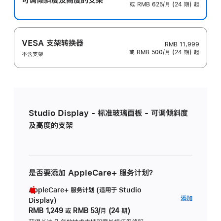
或 RMB 625/月 (24 期) 起
VESA 支架转换器
RMB 11,999
或 RMB 500/月 (24 期) 起
不含支架
Studio Display - 标准玻璃面板 - 可调倾斜度
及高度的支架
是否要添加 AppleCare+ 服务计划？
AppleCare+ 服务计划 (适用于 Studio
AppleC
添加
Display)
服
RMB 1,249
或
RMB 53/月 (24 期)