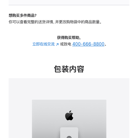
可
调
想购买多件商品？
倾
你可以查看完整的送货详情，并更改购物袋中的商品数量。
斜
度
及
获得购买帮助，
高
立即在线交流
(在
或致电
400-666-8800
。
度
新
的
窗
支
口
包装内容
架
中
的
打
分
开)
期
付
款
选
项)