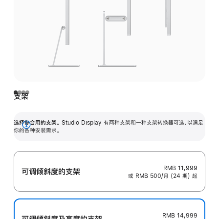
支架
选择你合用的支架。
Studio Display 有两种支架和一种支架转换器可选，以满足
展
你的各种安装需求。
开
RMB 11,999
可调倾斜度的支架
或 RMB 500/月 (24 期) 起
RMB 14,999
可调倾斜度及高‍度的支‍架