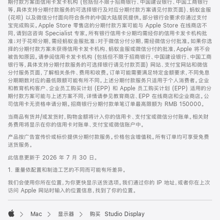
期付款方案由信用卡发卡机构 (包括但不限于招商银行、中国建设银行、中国工商银行
等，具体支持分期付款服务的可选择银行及对应分期付款方案请见付款页面)、蚂蚁金服
(花呗) 以及微信分付面向符合条件的中国大陆居民提供。部分银行会要求你通过支付
宝完成购买。Apple Store 零售店的分期付款方案可能与 Apple Store 在线商店不
同，请到店咨询 Specialist 专家。所有银行信用卡分期均需经你的信用卡发卡机构批
准；对于花呗分期，需经蚂蚁金服批准；对于微信分付分期，需经微信分付批准。如果你选
择的分期付款方案未获得信用卡发卡机构、蚂蚁金服或微信分付的批准，Apple 将不会
被告知原因。请参阅信用卡发卡机构 (包括但不限于招商银行、中国建设银行、中国工商
银行等，具体支持分期付款服务的可选择银行请见付款页面) 网站、支付宝网站和微信
分付服务页面，了解相关条件、费用和收费。订单可能需要满足特定金额要求，不同免息
分期期数对应的最低限额可能有所不同。上述分期付款服务只适用于个人消费者。企业
和教育机构客户、企业员工购买计划 (EPP) 和 Apple 员工购买计划 (EPP) 适用的分
期付款方案可能与上述方案不同，详情请参见教育商店、EPP 在线商店和企业商店。公
司信用卡无资格申请分期。招商银行分期付款单笔订单最高限额为 RMB 150000。
当商品有货并/或发货时，购物金额将计入你的信用卡、支付宝或微信分付账单。相关财
务费用将显示在你的信用卡对账单、支付宝或微信账户中。
产品按广告宣传价或标价提供分期付款服务。价格包含增值税。所有订单均可享受免费
送货服务。
此信息更新于 2026 年 7 月 30 日。
1. 重量依配置和制造工艺的不同而可能有所差异。
我们会使用你所在位置，为你更快显示送货选项。我们通过你的 IP 地址，或者你在上次
访问 Apple 网站时输入的位置信息，找到了你的位置。
Mac
显示器
购买 Studio Display