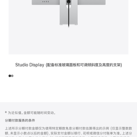
Studio Display (配备标准玻璃面板和可调倾斜度及高度的支架)
网
脚
‡ 为近似值。金额可能随时间变动。
注
页
分期付款服务的条件
页
上述所示分期付款金额仅为使用特定期数免息分期付款估算得出的示例 (仅显示整数数
脚
额，未显示小数点以后的金额)，实际支付金额以银行、花呗或微信分付账单为准。上述分