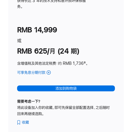
务
获得长达 3 年的技术支持和意外损坏保修服
务。
计
划
(适
RMB 14,999
用
于
或
Studio
RMB 625/月 (24 期)
Display
含增值税及其他法定税费
：约 RMB 1,736
脚
‡。
注
可享免息分期付款
(Studio
Display
-
添加到购物袋
标
准
需要考虑一下？
玻
将此设备加入你的收藏，即可先保留全部配置选择，之后随时
璃
回来再继续选购。
面
板
收藏
-