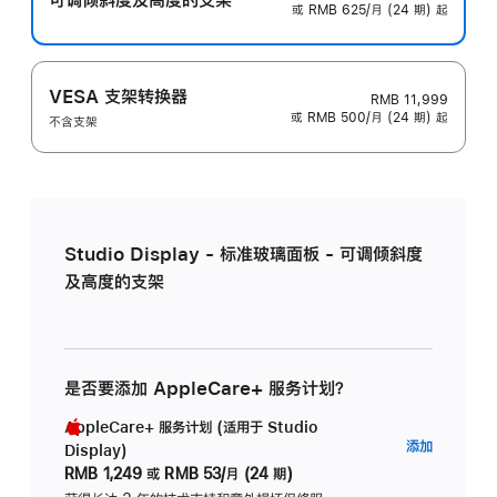
或 RMB 625/月 (24 期) 起
VESA 支架转换器
RMB 11,999
或 RMB 500/月 (24 期) 起
不含支架
Studio Display - 标准玻璃面板 - 可调倾斜度
及高度的支架
是否要添加 AppleCare+ 服务计划？
AppleCare+ 服务计划 (适用于 Studio
AppleC
添加
Display)
服
RMB 1,249
或
RMB 53/月 (24 期)