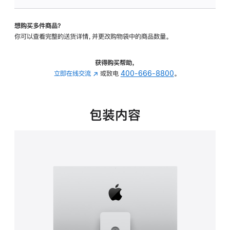
可
调
想购买多件商品？
倾
你可以查看完整的送货详情，并更改购物袋中的商品数量。
斜
度
及
获得购买帮助，
高
立即在线交流
(在
或致电
400-666-8800
。
度
新
的
窗
支
口
包装内容
架
中
的
打
分
开)
期
付
款
选
项)