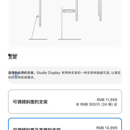
支架
选择你合用的支架。
Studio Display 有两种支架和一种支架转换器可选，以满足
展
你的各种安装需求。
开
RMB 11,999
可调倾斜度的支架
或 RMB 500/月 (24 期) 起
RMB 14,999
可调倾斜度及高‍度的支‍架