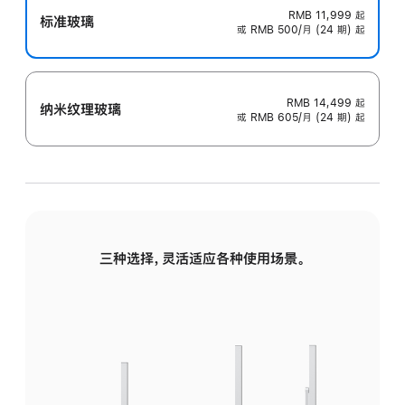
RMB 11,999
起
标准玻璃
或 RMB 500/月 (24 期) 起
RMB 14,499
起
纳米纹理玻璃
或 RMB 605/月 (24 期) 起
三种选择，灵活适应各种使用场景。
标