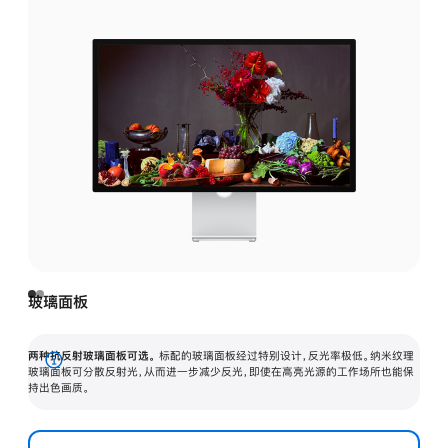
玻璃面板
两种抗反射玻璃面板可选。
标配的玻璃面板经过特别设计，反光率极低。纳米纹理
展
玻璃面板可分散反射光，从而进一步减少反光，即使在高亮光源的工作场所也能保
持出色画质。
开