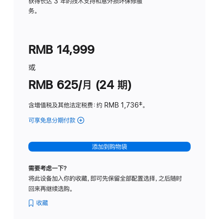
务
获得长达 3 年的技术支持和意外损坏保修服
务。
计
划
(适
RMB 14,999
用
于
或
Studio
RMB 625/月 (24 期)
Display
含增值税及其他法定税费
：约 RMB 1,736
脚
‡。
注
可享免息分期付款
(Studio
Display
-
添加到购物袋
标
准
需要考虑一下？
玻
将此设备加入你的收藏，即可先保留全部配置选择，之后随时
璃
回来再继续选购。
面
板
收藏
-