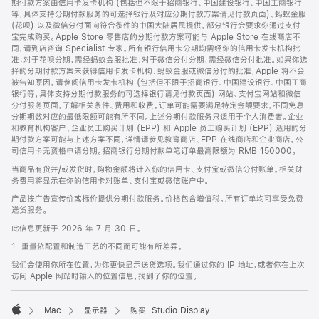
期付款方案由信用卡发卡机构 (包括但不限于招商银行、中国建设银行、中国工商银行
等，具体支持分期付款服务的可选择银行及对应分期付款方案请见付款页面)、蚂蚁金服
(花呗) 以及微信分付面向符合条件的中国大陆居民提供。部分银行会要求你通过支付
宝完成购买。Apple Store 零售店的分期付款方案可能与 Apple Store 在线商店不
同，请到店咨询 Specialist 专家。所有银行信用卡分期均需经你的信用卡发卡机构批
准；对于花呗分期，需经蚂蚁金服批准；对于微信分付分期，需经微信分付批准。如果你选
择的分期付款方案未获得信用卡发卡机构、蚂蚁金服或微信分付的批准，Apple 将不会
被告知原因。请参阅信用卡发卡机构 (包括但不限于招商银行、中国建设银行、中国工商
银行等，具体支持分期付款服务的可选择银行请见付款页面) 网站、支付宝网站和微信
分付服务页面，了解相关条件、费用和收费。订单可能需要满足特定金额要求，不同免息
分期期数对应的最低限额可能有所不同。上述分期付款服务只适用于个人消费者。企业
和教育机构客户、企业员工购买计划 (EPP) 和 Apple 员工购买计划 (EPP) 适用的分
期付款方案可能与上述方案不同，详情请参见教育商店、EPP 在线商店和企业商店。公
司信用卡无资格申请分期。招商银行分期付款单笔订单最高限额为 RMB 150000。
当商品有货并/或发货时，购物金额将计入你的信用卡、支付宝或微信分付账单。相关财
务费用将显示在你的信用卡对账单、支付宝或微信账户中。
产品按广告宣传价或标价提供分期付款服务。价格包含增值税。所有订单均可享受免费
送货服务。
此信息更新于 2026 年 7 月 30 日。
1. 重量依配置和制造工艺的不同而可能有所差异。
我们会使用你所在位置，为你更快显示送货选项。我们通过你的 IP 地址，或者你在上次
访问 Apple 网站时输入的位置信息，找到了你的位置。
Mac
显示器
购买 Studio Display