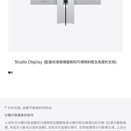
Studio Display (配备标准玻璃面板和可调倾斜度及高度的支架)
网
脚
‡ 为近似值。金额可能随时间变动。
注
页
分期付款服务的条件
页
上述所示分期付款金额仅为使用特定期数免息分期付款估算得出的示例 (仅显示整数数
脚
额，未显示小数点以后的金额)，实际支付金额以银行、花呗或微信分付账单为准。上述分