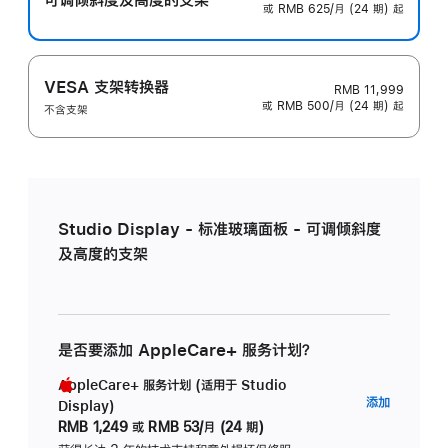
或 RMB 625/月 (24 期) 起
VESA 支架转换器
RMB 11,999
或 RMB 500/月 (24 期) 起
不含支架
Studio Display - 标准玻璃面板 - 可调倾斜度
及高度的支架
是否要添加 AppleCare+ 服务计划？
AppleCare+ 服务计划 (适用于 Studio
AppleC
添加
Display)
服
RMB 1,249
或
RMB 53/月 (24 期)