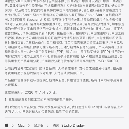
期付款方案由信用卡发卡机构 (包括但不限于招商银行、中国建设银行、中国工商银行
等，具体支持分期付款服务的可选择银行及对应分期付款方案请见付款页面)、蚂蚁金服
(花呗) 以及微信分付面向符合条件的中国大陆居民提供。部分银行会要求你通过支付
宝完成购买。Apple Store 零售店的分期付款方案可能与 Apple Store 在线商店不
同，请到店咨询 Specialist 专家。所有银行信用卡分期均需经你的信用卡发卡机构批
准；对于花呗分期，需经蚂蚁金服批准；对于微信分付分期，需经微信分付批准。如果你选
择的分期付款方案未获得信用卡发卡机构、蚂蚁金服或微信分付的批准，Apple 将不会
被告知原因。请参阅信用卡发卡机构 (包括但不限于招商银行、中国建设银行、中国工商
银行等，具体支持分期付款服务的可选择银行请见付款页面) 网站、支付宝网站和微信
分付服务页面，了解相关条件、费用和收费。订单可能需要满足特定金额要求，不同免息
分期期数对应的最低限额可能有所不同。上述分期付款服务只适用于个人消费者。企业
和教育机构客户、企业员工购买计划 (EPP) 和 Apple 员工购买计划 (EPP) 适用的分
期付款方案可能与上述方案不同，详情请参见教育商店、EPP 在线商店和企业商店。公
司信用卡无资格申请分期。招商银行分期付款单笔订单最高限额为 RMB 150000。
当商品有货并/或发货时，购物金额将计入你的信用卡、支付宝或微信分付账单。相关财
务费用将显示在你的信用卡对账单、支付宝或微信账户中。
产品按广告宣传价或标价提供分期付款服务。价格包含增值税。所有订单均可享受免费
送货服务。
此信息更新于 2026 年 7 月 30 日。
1. 重量依配置和制造工艺的不同而可能有所差异。
我们会使用你所在位置，为你更快显示送货选项。我们通过你的 IP 地址，或者你在上次
访问 Apple 网站时输入的位置信息，找到了你的位置。
Mac
显示器
购买 Studio Display