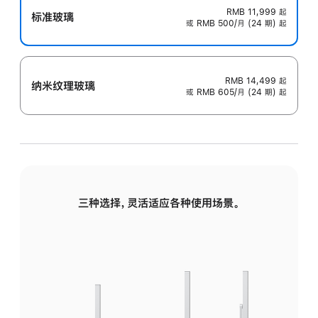
RMB 11,999
起
标准玻璃
或 RMB 500/月 (24 期) 起
RMB 14,499
起
纳米纹理玻璃
或 RMB 605/月 (24 期) 起
三种选择，灵活适应各种使用场景。
标