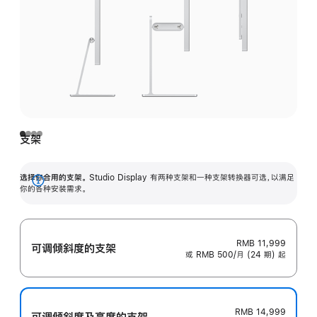
支架
选择你合用的支架。
Studio Display 有两种支架和一种支架转换器可选，以满足
展
你的各种安装需求。
开
RMB 11,999
可调倾斜度的支架
或 RMB 500/月 (24 期) 起
RMB 14,999
可调倾斜度及高‍度的支‍架