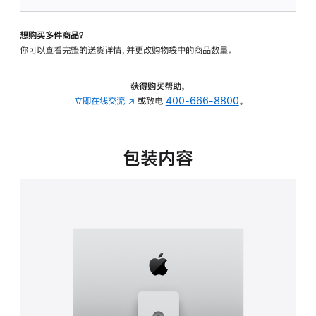
可
调
想购买多件商品？
倾
你可以查看完整的送货详情，并更改购物袋中的商品数量。
斜
度
及
获得购买帮助，
高
立即在线交流
(在
或致电
400-666-8800
。
度
新
的
窗
支
口
包装内容
架
中
的
打
分
开)
期
付
款
选
项)