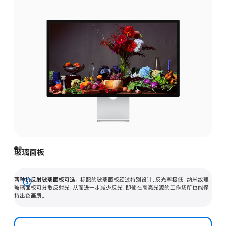
玻璃面板
两种抗反射玻璃面板可选。
标配的玻璃面板经过特别设计，反光率极低。纳米纹理
展
玻璃面板可分散反射光，从而进一步减少反光，即使在高亮光源的工作场所也能保
持出色画质。
开