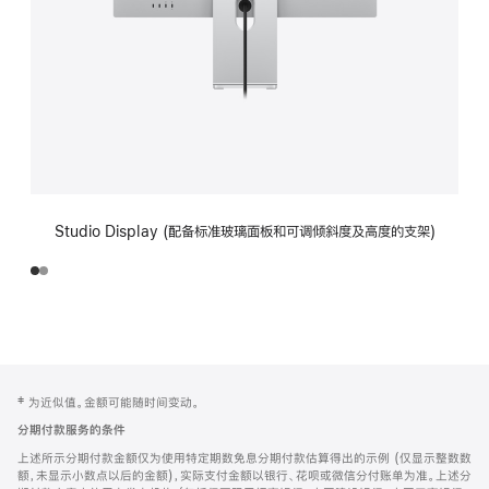
Studio Display (配备标准玻璃面板和可调倾斜度及高度的支架)
网
脚
‡ 为近似值。金额可能随时间变动。
注
页
分期付款服务的条件
页
上述所示分期付款金额仅为使用特定期数免息分期付款估算得出的示例 (仅显示整数数
脚
额，未显示小数点以后的金额)，实际支付金额以银行、花呗或微信分付账单为准。上述分