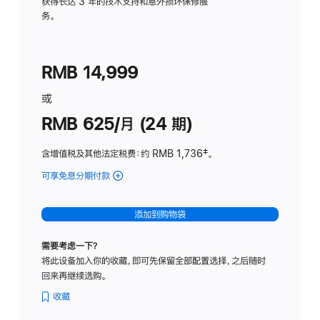
务
获得长达 3 年的技术支持和意外损坏保修服
务。
计
划
(适
RMB 14,999
用
于
或
Studio
RMB 625/月 (24 期)
Display
含增值税及其他法定税费
：约 RMB 1,736
脚
‡。
注
可享免息分期付款
(Studio
Display
-
添加到购物袋
标
准
需要考虑一下？
玻
将此设备加入你的收藏，即可先保留全部配置选择，之后随时
璃
回来再继续选购。
面
板
收藏
-