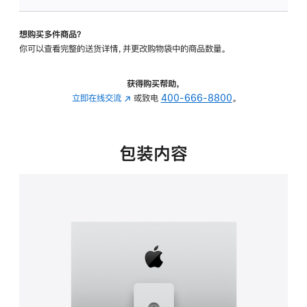
可
调
想购买多件商品？
倾
你可以查看完整的送货详情，并更改购物袋中的商品数量。
斜
度
及
获得购买帮助，
高
立即在线交流
(在
或致电
400-666-8800
。
度
新
的
窗
支
口
包装内容
架
中
的
打
分
开)
期
付
款
选
项)