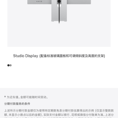
Studio Display (配备标准玻璃面板和可调倾斜度及高度的支架)
网
脚
‡ 为近似值。金额可能随时间变动。
注
页
分期付款服务的条件
页
上述所示分期付款金额仅为使用特定期数免息分期付款估算得出的示例 (仅显示整数数
脚
额，未显示小数点以后的金额)，实际支付金额以银行、花呗或微信分付账单为准。上述分