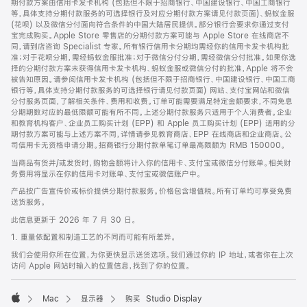
期付款方案由信用卡发卡机构 (包括但不限于招商银行、中国建设银行、中国工商银行
等，具体支持分期付款服务的可选择银行及对应分期付款方案请见付款页面)、蚂蚁金服
(花呗) 以及微信分付面向符合条件的中国大陆居民提供。部分银行会要求你通过支付
宝完成购买。Apple Store 零售店的分期付款方案可能与 Apple Store 在线商店不
同，请到店咨询 Specialist 专家。所有银行信用卡分期均需经你的信用卡发卡机构批
准；对于花呗分期，需经蚂蚁金服批准；对于微信分付分期，需经微信分付批准。如果你选
择的分期付款方案未获得信用卡发卡机构、蚂蚁金服或微信分付的批准，Apple 将不会
被告知原因。请参阅信用卡发卡机构 (包括但不限于招商银行、中国建设银行、中国工商
银行等，具体支持分期付款服务的可选择银行请见付款页面) 网站、支付宝网站和微信
分付服务页面，了解相关条件、费用和收费。订单可能需要满足特定金额要求，不同免息
分期期数对应的最低限额可能有所不同。上述分期付款服务只适用于个人消费者。企业
和教育机构客户、企业员工购买计划 (EPP) 和 Apple 员工购买计划 (EPP) 适用的分
期付款方案可能与上述方案不同，详情请参见教育商店、EPP 在线商店和企业商店。公
司信用卡无资格申请分期。招商银行分期付款单笔订单最高限额为 RMB 150000。
当商品有货并/或发货时，购物金额将计入你的信用卡、支付宝或微信分付账单。相关财
务费用将显示在你的信用卡对账单、支付宝或微信账户中。
产品按广告宣传价或标价提供分期付款服务。价格包含增值税。所有订单均可享受免费
送货服务。
此信息更新于 2026 年 7 月 30 日。
1. 重量依配置和制造工艺的不同而可能有所差异。
我们会使用你所在位置，为你更快显示送货选项。我们通过你的 IP 地址，或者你在上次
访问 Apple 网站时输入的位置信息，找到了你的位置。
Mac
显示器
购买 Studio Display