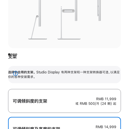
支架
选择你合用的支架。
Studio Display 有两种支架和一种支架转换器可选，以满足
展
你的各种安装需求。
开
RMB 11,999
可调倾斜度的支架
或 RMB 500/月 (24 期) 起
RMB 14,999
可调倾斜度及高‍度的支‍架