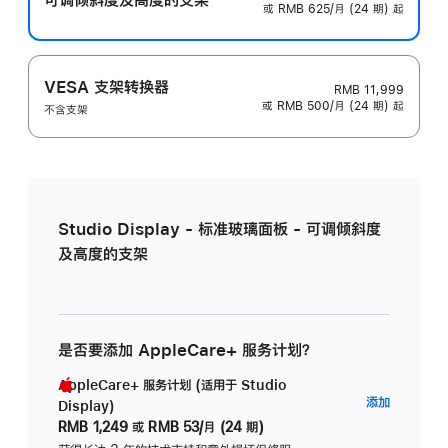
或 RMB 625/月 (24 期) 起
VESA 支架转换器
RMB 11,999
或 RMB 500/月 (24 期) 起
不含支架
Studio Display - 标准玻璃面板 - 可调倾斜度
及高度的支架
是否要添加 AppleCare+ 服务计划？
AppleCare+ 服务计划 (适用于 Studio
AppleC
添加
Display)
服
RMB 1,249
或
RMB 53/月 (24 期)