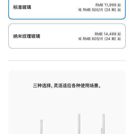
RMB 11,999
起
标准玻璃
或 RMB 500/月 (24 期) 起
RMB 14,499
起
纳米纹理玻璃
或 RMB 605/月 (24 期) 起
三种选择，灵活适应各种使用场景。
标