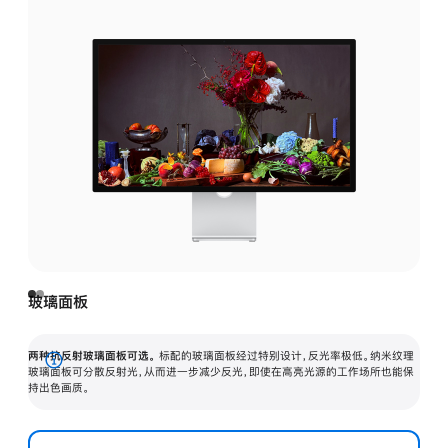
玻璃面板
两种抗反射玻璃面板可选。
标配的玻璃面板经过特别设计，反光率极低。纳米纹理
展
玻璃面板可分散反射光，从而进一步减少反光，即使在高亮光源的工作场所也能保
持出色画质。
开