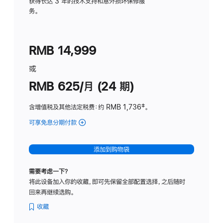
务
获得长达 3 年的技术支持和意外损坏保修服
务。
计
划
(适
RMB 14,999
用
于
或
Studio
RMB 625/月 (24 期)
Display
含增值税及其他法定税费
：约 RMB 1,736
脚
‡。
注
可享免息分期付款
(Studio
Display
-
添加到购物袋
标
准
需要考虑一下？
玻
将此设备加入你的收藏，即可先保留全部配置选择，之后随时
璃
回来再继续选购。
面
板
收藏
-