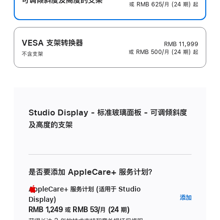
或 RMB 625/月 (24 期) 起
VESA 支架转换器
RMB 11,999
或 RMB 500/月 (24 期) 起
不含支架
Studio Display - 标准玻璃面板 - 可调倾斜度
及高度的支架
是否要添加 AppleCare+ 服务计划？
AppleCare+ 服务计划 (适用于 Studio
AppleC
添加
Display)
服
RMB 1,249
或
RMB 53/月 (24 期)