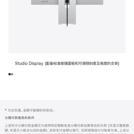
Studio Display (配备标准玻璃面板和可调倾斜度及高度的支架)
网
脚
‡ 为近似值。金额可能随时间变动。
注
页
分期付款服务的条件
页
上述所示分期付款金额仅为使用特定期数免息分期付款估算得出的示例 (仅显示整数数
脚
额，未显示小数点以后的金额)，实际支付金额以银行、花呗或微信分付账单为准。上述分