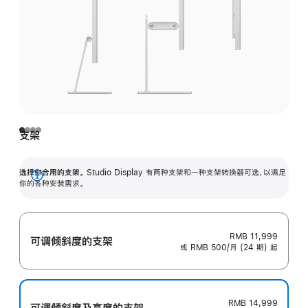
支架
选择你合用的支架。
Studio Display 有两种支架和一种支架转换器可选，以满足
展
你的各种安装需求。
开
RMB 11,999
可调倾斜度的支架
或 RMB 500/月 (24 期) 起
RMB 14,999
可调倾斜度及高‍度的支‍架