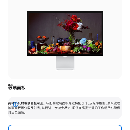
玻璃面板
两种抗反射玻璃面板可选。
标配的玻璃面板经过特别设计，反光率极低。纳米纹理
展
玻璃面板可分散反射光，从而进一步减少反光，即使在高亮光源的工作场所也能保
持出色画质。
开