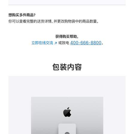
可
调
想购买多件商品？
倾
你可以查看完整的送货详情，并更改购物袋中的商品数量。
斜
度
及
获得购买帮助，
高
立即在线交流
(在
或致电
400-666-8800
。
度
新
的
窗
支
口
包装内容
架
中
的
打
分
开)
期
付
款
选
项)