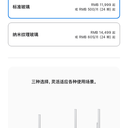
RMB 11,999
起
标准玻璃
或 RMB 500/月 (24 期) 起
RMB 14,499
起
纳米纹理玻璃
或 RMB 605/月 (24 期) 起
三种选择，灵活适应各种使用场景。
标