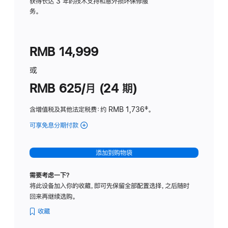
务
获得长达 3 年的技术支持和意外损坏保修服
务。
计
划
(适
RMB 14,999
用
于
或
Studio
RMB 625/月 (24 期)
Display
含增值税及其他法定税费
：约 RMB 1,736
脚
‡。
注
可享免息分期付款
(Studio
Display
-
添加到购物袋
标
准
需要考虑一下？
玻
将此设备加入你的收藏，即可先保留全部配置选择，之后随时
璃
回来再继续选购。
面
板
收藏
-