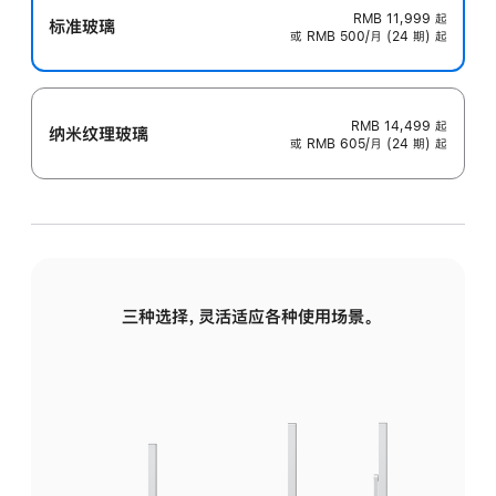
RMB 11,999
起
标准玻璃
或 RMB 500/月 (24 期) 起
RMB 14,499
起
纳米纹理玻璃
或 RMB 605/月 (24 期) 起
三种选择，灵活适应各种使用场景。
标