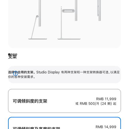
支架
选择你合用的支架。
Studio Display 有两种支架和一种支架转换器可选，以满足
展
你的各种安装需求。
开
RMB 11,999
可调倾斜度的支架
或 RMB 500/月 (24 期) 起
RMB 14,999
可调倾斜度及高‍度的支‍架