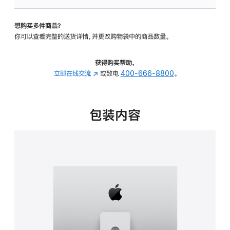
可
调
想购买多件商品？
倾
你可以查看完整的送货详情，并更改购物袋中的商品数量。
斜
度
及
获得购买帮助，
高
立即在线交流
(在
或致电
400-666-8800
。
度
新
的
窗
支
口
包装内容
架
中
的
打
分
开)
期
付
款
选
项)