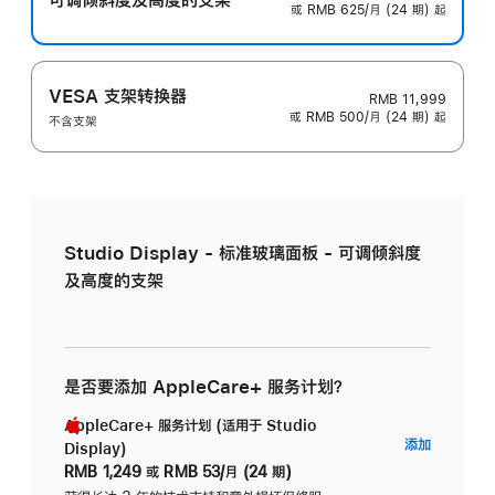
或 RMB 625/月 (24 期) 起
VESA 支架转换器
RMB 11,999
或 RMB 500/月 (24 期) 起
不含支架
Studio Display - 标准玻璃面板 - 可调倾斜度
及高度的支架
是否要添加 AppleCare+ 服务计划？
AppleCare+ 服务计划 (适用于 Studio
AppleC
添加
Display)
服
RMB 1,249
或
RMB 53/月 (24 期)