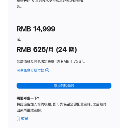
务
获得长达 3 年的技术支持和意外损坏保修服
务。
计
划
(适
RMB 14,999
用
于
或
Studio
RMB 625/月 (24 期)
Display
含增值税及其他法定税费
：约 RMB 1,736
脚
‡。
注
可享免息分期付款
(Studio
Display
-
添加到购物袋
标
准
需要考虑一下？
玻
将此设备加入你的收藏，即可先保留全部配置选择，之后随时
璃
回来再继续选购。
面
板
收藏
-