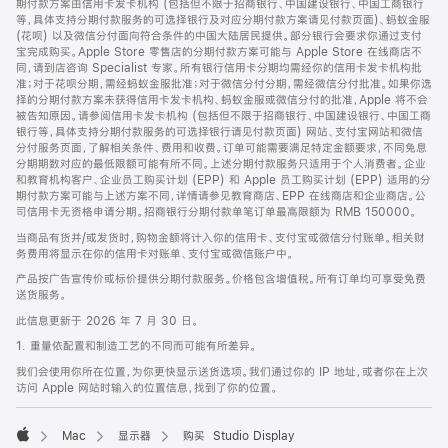
期付款方案由信用卡发卡机构 (包括但不限于招商银行、中国建设银行、中国工商银行
等，具体支持分期付款服务的可选择银行及对应分期付款方案请见付款页面)、蚂蚁金服
(花呗) 以及微信分付面向符合条件的中国大陆居民提供。部分银行会要求你通过支付
宝完成购买。Apple Store 零售店的分期付款方案可能与 Apple Store 在线商店不
同，请到店咨询 Specialist 专家。所有银行信用卡分期均需经你的信用卡发卡机构批
准；对于花呗分期，需经蚂蚁金服批准；对于微信分付分期，需经微信分付批准。如果你选
择的分期付款方案未获得信用卡发卡机构、蚂蚁金服或微信分付的批准，Apple 将不会
被告知原因。请参阅信用卡发卡机构 (包括但不限于招商银行、中国建设银行、中国工商
银行等，具体支持分期付款服务的可选择银行请见付款页面) 网站、支付宝网站和微信
分付服务页面，了解相关条件、费用和收费。订单可能需要满足特定金额要求，不同免息
分期期数对应的最低限额可能有所不同。上述分期付款服务只适用于个人消费者。企业
和教育机构客户、企业员工购买计划 (EPP) 和 Apple 员工购买计划 (EPP) 适用的分
期付款方案可能与上述方案不同，详情请参见教育商店、EPP 在线商店和企业商店。公
司信用卡无资格申请分期。招商银行分期付款单笔订单最高限额为 RMB 150000。
当商品有货并/或发货时，购物金额将计入你的信用卡、支付宝或微信分付账单。相关财
务费用将显示在你的信用卡对账单、支付宝或微信账户中。
产品按广告宣传价或标价提供分期付款服务。价格包含增值税。所有订单均可享受免费
送货服务。
此信息更新于 2026 年 7 月 30 日。
1. 重量依配置和制造工艺的不同而可能有所差异。
我们会使用你所在位置，为你更快显示送货选项。我们通过你的 IP 地址，或者你在上次
访问 Apple 网站时输入的位置信息，找到了你的位置。
Mac
显示器
购买 Studio Display