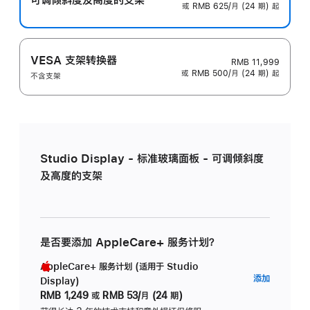
或 RMB 625/月 (24 期) 起
VESA 支架转换器
RMB 11,999
或 RMB 500/月 (24 期) 起
不含支架
Studio Display - 标准玻璃面板 - 可调倾斜度
及高度的支架
是否要添加 AppleCare+ 服务计划？
AppleCare+ 服务计划 (适用于 Studio
AppleC
添加
Display)
服
RMB 1,249
或
RMB 53/月 (24 期)