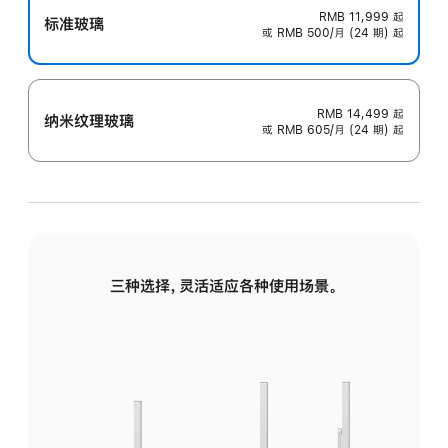
RMB 11,999
起
标准玻璃
或 RMB 500/月 (24 期) 起
RMB 14,499
起
纳米纹理玻璃
或 RMB 605/月 (24 期) 起
三种选择，灵活适应各种使用场景。
标