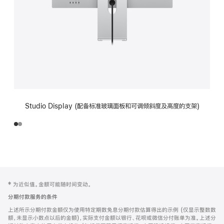
Studio Display (配备标准玻璃面板和可调倾斜度及高度的支架)
网
脚
‡ 为近似值。金额可能随时间变动。
注
页
分期付款服务的条件
页
上述所示分期付款金额仅为使用特定期数免息分期付款估算得出的示例 (仅显示整数数
脚
额，未显示小数点以后的金额)，实际支付金额以银行、花呗或微信分付账单为准。上述分