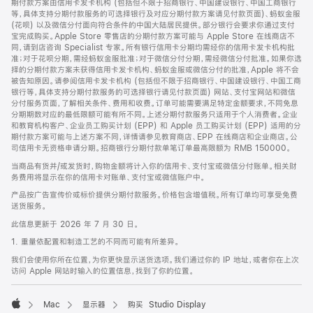
期付款方案由信用卡发卡机构 (包括但不限于招商银行、中国建设银行、中国工商银行
等，具体支持分期付款服务的可选择银行及对应分期付款方案请见付款页面)、蚂蚁金服
(花呗) 以及微信分付面向符合条件的中国大陆居民提供。部分银行会要求你通过支付
宝完成购买。Apple Store 零售店的分期付款方案可能与 Apple Store 在线商店不
同，请到店咨询 Specialist 专家。所有银行信用卡分期均需经你的信用卡发卡机构批
准；对于花呗分期，需经蚂蚁金服批准；对于微信分付分期，需经微信分付批准。如果你选
择的分期付款方案未获得信用卡发卡机构、蚂蚁金服或微信分付的批准，Apple 将不会
被告知原因。请参阅信用卡发卡机构 (包括但不限于招商银行、中国建设银行、中国工商
银行等，具体支持分期付款服务的可选择银行请见付款页面) 网站、支付宝网站和微信
分付服务页面，了解相关条件、费用和收费。订单可能需要满足特定金额要求，不同免息
分期期数对应的最低限额可能有所不同。上述分期付款服务只适用于个人消费者。企业
和教育机构客户、企业员工购买计划 (EPP) 和 Apple 员工购买计划 (EPP) 适用的分
期付款方案可能与上述方案不同，详情请参见教育商店、EPP 在线商店和企业商店。公
司信用卡无资格申请分期。招商银行分期付款单笔订单最高限额为 RMB 150000。
当商品有货并/或发货时，购物金额将计入你的信用卡、支付宝或微信分付账单。相关财
务费用将显示在你的信用卡对账单、支付宝或微信账户中。
产品按广告宣传价或标价提供分期付款服务。价格包含增值税。所有订单均可享受免费
送货服务。
此信息更新于 2026 年 7 月 30 日。
1. 重量依配置和制造工艺的不同而可能有所差异。
我们会使用你所在位置，为你更快显示送货选项。我们通过你的 IP 地址，或者你在上次
访问 Apple 网站时输入的位置信息，找到了你的位置。
Mac
显示器
购买 Studio Display