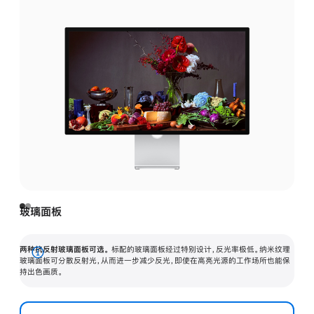
玻璃面板
两种抗反射玻璃面板可选。
标配的玻璃面板经过特别设计，反光率极低。纳米纹理
展
玻璃面板可分散反射光，从而进一步减少反光，即使在高亮光源的工作场所也能保
持出色画质。
开