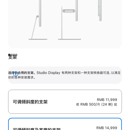
支架
选择你合用的支架。
Studio Display 有两种支架和一种支架转换器可选，以满足
展
你的各种安装需求。
开
RMB 11,999
可调倾斜度的支架
或 RMB 500/月 (24 期) 起
RMB 14,999
可调倾斜度及高‍度的支‍架