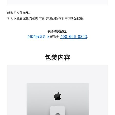
可
调
想购买多件商品？
倾
你可以查看完整的送货详情，并更改购物袋中的商品数量。
斜
度
及
获得购买帮助，
高
立即在线交流
(在
或致电
400-666-8800
。
度
新
的
窗
支
口
包装内容
架
中
的
打
分
开)
期
付
款
选
项)