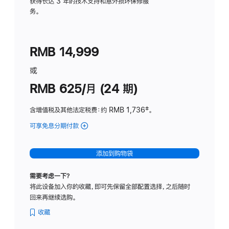
务
获得长达 3 年的技术支持和意外损坏保修服
务。
计
划
(适
RMB 14,999
用
于
或
Studio
RMB 625/月 (24 期)
Display
含增值税及其他法定税费
：约 RMB 1,736
脚
‡。
注
可享免息分期付款
(Studio
Display
-
添加到购物袋
标
准
需要考虑一下？
玻
将此设备加入你的收藏，即可先保留全部配置选择，之后随时
璃
回来再继续选购。
面
板
收藏
-