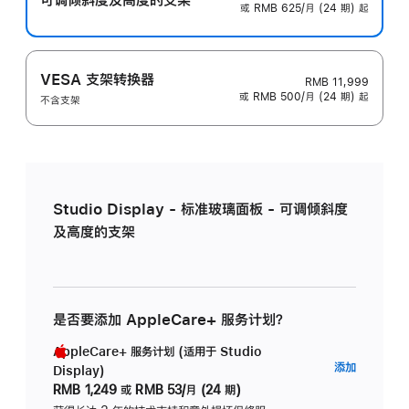
或 RMB 625/月 (24 期) 起
VESA 支架转换器
RMB 11,999
或 RMB 500/月 (24 期) 起
不含支架
Studio Display - 标准玻璃面板 - 可调倾斜度
及高度的支架
是否要添加 AppleCare+ 服务计划？
AppleCare+ 服务计划 (适用于 Studio
AppleC
添加
Display)
服
RMB 1,249
或
RMB 53/月 (24 期)