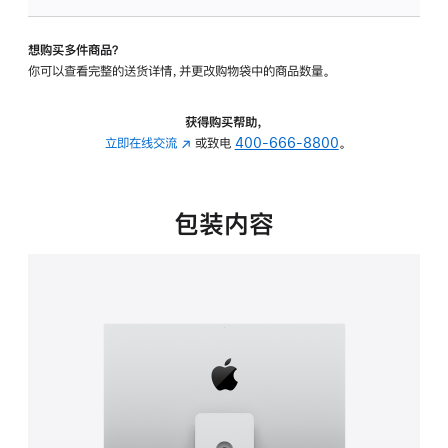
可
调
想购买多件商品？
倾
你可以查看完整的送货详情，并更改购物袋中的商品数量。
斜
度
及
获得购买帮助，
高
立即在线交流
(在
或致电
400-666-8800
。
度
新
的
窗
支
口
包装内容
架
中
的
打
分
开)
期
付
款
选
项)