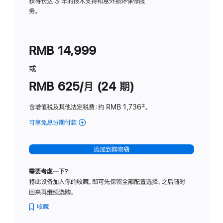
务
获得长达 3 年的技术支持和意外损坏保修服
务。
计
划
(适
RMB 14,999
用
于
或
Studio
RMB 625/月 (24 期)
Display
含增值税及其他法定税费
：约 RMB 1,736
脚
‡。
注
可享免息分期付款
(Studio
Display
-
添加到购物袋
标
准
需要考虑一下？
玻
将此设备加入你的收藏，即可先保留全部配置选择，之后随时
璃
回来再继续选购。
面
板
收藏
-