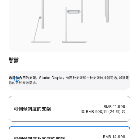
支架
选择你合用的支架。
Studio Display 有两种支架和一种支架转换器可选，以满足
展
你的各种安装需求。
开
RMB 11,999
可调倾斜度的支架
或 RMB 500/月 (24 期) 起
RMB 14,999
可调倾斜度及高‍度的支‍架