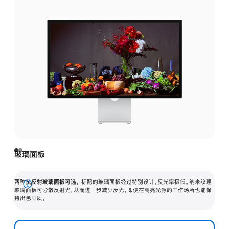
玻璃面板
两种抗反射玻璃面板可选。
标配的玻璃面板经过特别设计，反光率极低。纳米纹理
展
玻璃面板可分散反射光，从而进一步减少反光，即使在高亮光源的工作场所也能保
持出色画质。
开