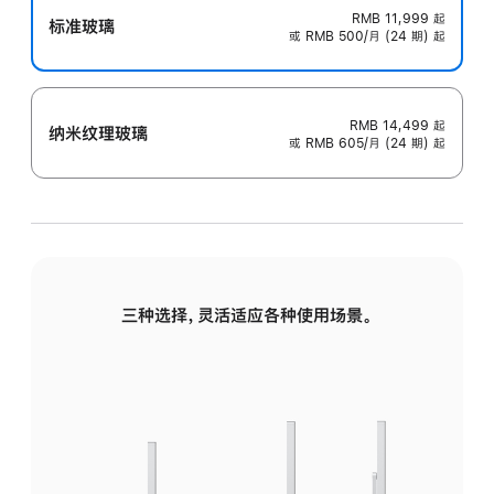
RMB 11,999
起
标准玻璃
或 RMB 500/月 (24 期) 起
RMB 14,499
起
纳米纹理玻璃
或 RMB 605/月 (24 期) 起
三种选择，灵活适应各种使用场景。
标