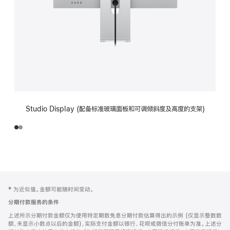
Studio Display (配备标准玻璃面板和可调倾斜度及高度的支架)
网
脚
‡ 为近似值。金额可能随时间变动。
注
页
分期付款服务的条件
页
上述所示分期付款金额仅为使用特定期数免息分期付款估算得出的示例 (仅显示整数数
脚
额，未显示小数点以后的金额)，实际支付金额以银行、花呗或微信分付账单为准。上述分