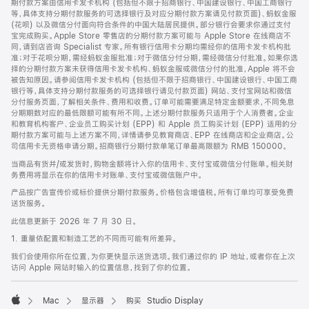
期付款方案由信用卡发卡机构 (包括但不限于招商银行、中国建设银行、中国工商银行
等，具体支持分期付款服务的可选择银行及对应分期付款方案请见付款页面)、蚂蚁金服
(花呗) 以及微信分付面向符合条件的中国大陆居民提供。部分银行会要求你通过支付
宝完成购买。Apple Store 零售店的分期付款方案可能与 Apple Store 在线商店不
同，请到店咨询 Specialist 专家。所有银行信用卡分期均需经你的信用卡发卡机构批
准；对于花呗分期，需经蚂蚁金服批准；对于微信分付分期，需经微信分付批准。如果你选
择的分期付款方案未获得信用卡发卡机构、蚂蚁金服或微信分付的批准，Apple 将不会
被告知原因。请参阅信用卡发卡机构 (包括但不限于招商银行、中国建设银行、中国工商
银行等，具体支持分期付款服务的可选择银行请见付款页面) 网站、支付宝网站和微信
分付服务页面，了解相关条件、费用和收费。订单可能需要满足特定金额要求，不同免息
分期期数对应的最低限额可能有所不同。上述分期付款服务只适用于个人消费者。企业
和教育机构客户、企业员工购买计划 (EPP) 和 Apple 员工购买计划 (EPP) 适用的分
期付款方案可能与上述方案不同，详情请参见教育商店、EPP 在线商店和企业商店。公
司信用卡无资格申请分期。招商银行分期付款单笔订单最高限额为 RMB 150000。
当商品有货并/或发货时，购物金额将计入你的信用卡、支付宝或微信分付账单。相关财
务费用将显示在你的信用卡对账单、支付宝或微信账户中。
产品按广告宣传价或标价提供分期付款服务。价格包含增值税。所有订单均可享受免费
送货服务。
此信息更新于 2026 年 7 月 30 日。
1. 重量依配置和制造工艺的不同而可能有所差异。
我们会使用你所在位置，为你更快显示送货选项。我们通过你的 IP 地址，或者你在上次
访问 Apple 网站时输入的位置信息，找到了你的位置。
Mac
显示器
购买 Studio Display