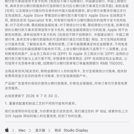
期付款方案由信用卡发卡机构 (包括但不限于招商银行、中国建设银行、中国工商银行
等，具体支持分期付款服务的可选择银行及对应分期付款方案请见付款页面)、蚂蚁金服
(花呗) 以及微信分付面向符合条件的中国大陆居民提供。部分银行会要求你通过支付
宝完成购买。Apple Store 零售店的分期付款方案可能与 Apple Store 在线商店不
同，请到店咨询 Specialist 专家。所有银行信用卡分期均需经你的信用卡发卡机构批
准；对于花呗分期，需经蚂蚁金服批准；对于微信分付分期，需经微信分付批准。如果你选
择的分期付款方案未获得信用卡发卡机构、蚂蚁金服或微信分付的批准，Apple 将不会
被告知原因。请参阅信用卡发卡机构 (包括但不限于招商银行、中国建设银行、中国工商
银行等，具体支持分期付款服务的可选择银行请见付款页面) 网站、支付宝网站和微信
分付服务页面，了解相关条件、费用和收费。订单可能需要满足特定金额要求，不同免息
分期期数对应的最低限额可能有所不同。上述分期付款服务只适用于个人消费者。企业
和教育机构客户、企业员工购买计划 (EPP) 和 Apple 员工购买计划 (EPP) 适用的分
期付款方案可能与上述方案不同，详情请参见教育商店、EPP 在线商店和企业商店。公
司信用卡无资格申请分期。招商银行分期付款单笔订单最高限额为 RMB 150000。
当商品有货并/或发货时，购物金额将计入你的信用卡、支付宝或微信分付账单。相关财
务费用将显示在你的信用卡对账单、支付宝或微信账户中。
产品按广告宣传价或标价提供分期付款服务。价格包含增值税。所有订单均可享受免费
送货服务。
此信息更新于 2026 年 7 月 30 日。
1. 重量依配置和制造工艺的不同而可能有所差异。
我们会使用你所在位置，为你更快显示送货选项。我们通过你的 IP 地址，或者你在上次
访问 Apple 网站时输入的位置信息，找到了你的位置。
Mac
显示器
购买 Studio Display