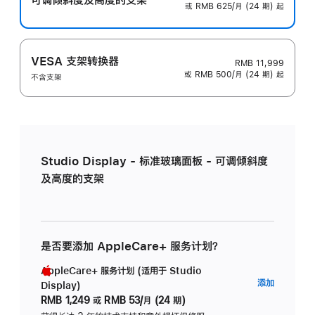
或 RMB 625/月 (24 期) 起
VESA 支架转换器
RMB 11,999
或 RMB 500/月 (24 期) 起
不含支架
Studio Display - 标准玻璃面板 - 可调倾斜度
及高度的支架
是否要添加 AppleCare+ 服务计划？
AppleCare+ 服务计划 (适用于 Studio
AppleC
添加
Display)
服
RMB 1,249
或
RMB 53/月 (24 期)