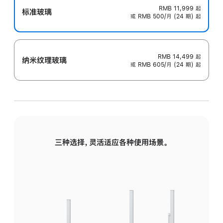
RMB 11,999
起
标准玻璃
或 RMB 500/月 (24 期) 起
RMB 14,499
起
纳米纹理玻璃
或 RMB 605/月 (24 期) 起
三种选择，灵活适应各种使用场景。
标