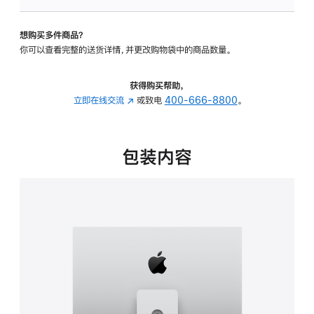
可
调
想购买多件商品？
倾
你可以查看完整的送货详情，并更改购物袋中的商品数量。
斜
度
及
获得购买帮助，
高
立即在线交流
(在
或致电
400-666-8800
。
度
新
的
窗
支
口
包装内容
架
中
的
打
分
开)
期
付
款
选
项)