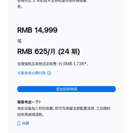
务
获得长达 3 年的技术支持和意外损坏保修服
务。
计
划
(适
RMB 14,999
用
于
或
Studio
RMB 625/月 (24 期)
Display
含增值税及其他法定税费
：约 RMB 1,736
脚
‡。
注
可享免息分期付款
(Studio
Display
-
添加到购物袋
标
准
需要考虑一下？
玻
将此设备加入你的收藏，即可先保留全部配置选择，之后随时
璃
回来再继续选购。
面
板
收藏
-