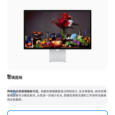
玻璃面板
两种抗反射玻璃面板可选。
标配的玻璃面板经过特别设计，反光率极低。纳米纹理
展
玻璃面板可分散反射光，从而进一步减少反光，即使在高亮光源的工作场所也能保
持出色画质。
开