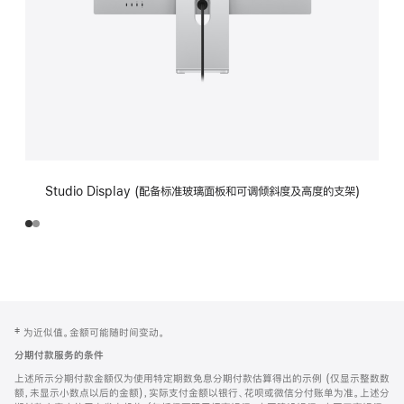
Studio Display (配备标准玻璃面板和可调倾斜度及高度的支架)
网
脚
‡ 为近似值。金额可能随时间变动。
注
页
分期付款服务的条件
页
上述所示分期付款金额仅为使用特定期数免息分期付款估算得出的示例 (仅显示整数数
脚
额，未显示小数点以后的金额)，实际支付金额以银行、花呗或微信分付账单为准。上述分