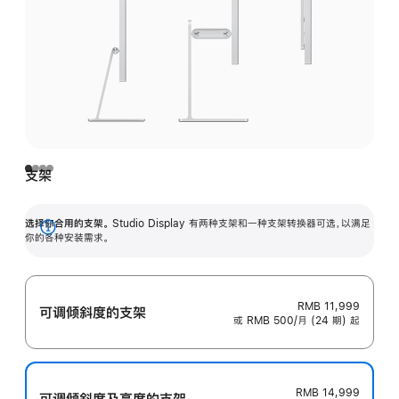
支架
选择你合用的支架。
Studio Display 有两种支架和一种支架转换器可选，以满足
展
你的各种安装需求。
开
RMB 11,999
可调倾斜度的支架
或 RMB 500/月 (24 期) 起
RMB 14,999
可调倾斜度及高‍度的支‍架