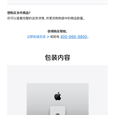
可
调
想购买多件商品？
倾
你可以查看完整的送货详情，并更改购物袋中的商品数量。
斜
度
及
获得购买帮助，
高
立即在线交流
(在
或致电
400-666-8800
。
度
新
的
窗
支
口
包装内容
架
中
的
打
分
开)
期
付
款
选
项)