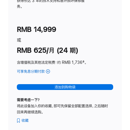
务
获得长达 3 年的技术支持和意外损坏保修服
务。
计
划
(适
RMB 14,999
用
于
或
Studio
RMB 625/月 (24 期)
Display
含增值税及其他法定税费
：约 RMB 1,736
脚
‡。
注
可享免息分期付款
(Studio
Display
-
添加到购物袋
标
准
需要考虑一下？
玻
将此设备加入你的收藏，即可先保留全部配置选择，之后随时
璃
回来再继续选购。
面
板
收藏
-