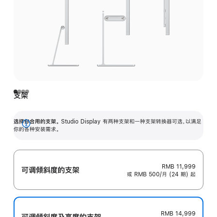
支架
选择你合用的支架。
Studio Display 有两种支架和一种支架转换器可选，以满足
展
你的各种安装需求。
开
RMB 11,999
可调倾斜度的支架
或 RMB 500/月 (24 期) 起
RMB 14,999
可调倾斜度及高‍度的支‍架