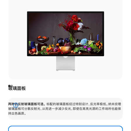
玻璃面板
两种抗反射玻璃面板可选。
标配的玻璃面板经过特别设计，反光率极低。纳米纹理
展
玻璃面板可分散反射光，从而进一步减少反光，即使在高亮光源的工作场所也能保
持出色画质。
开