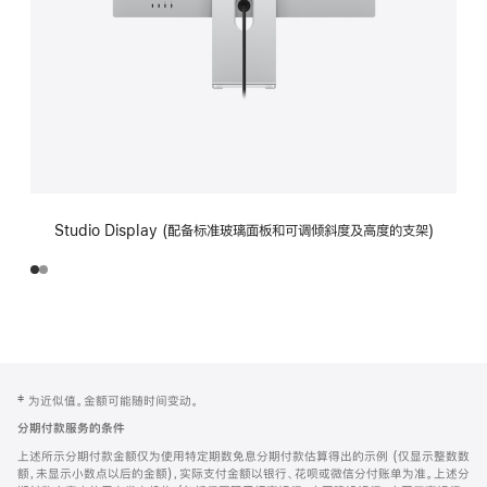
Studio Display (配备标准玻璃面板和可调倾斜度及高度的支架)
网
脚
‡ 为近似值。金额可能随时间变动。
注
页
分期付款服务的条件
页
上述所示分期付款金额仅为使用特定期数免息分期付款估算得出的示例 (仅显示整数数
脚
额，未显示小数点以后的金额)，实际支付金额以银行、花呗或微信分付账单为准。上述分