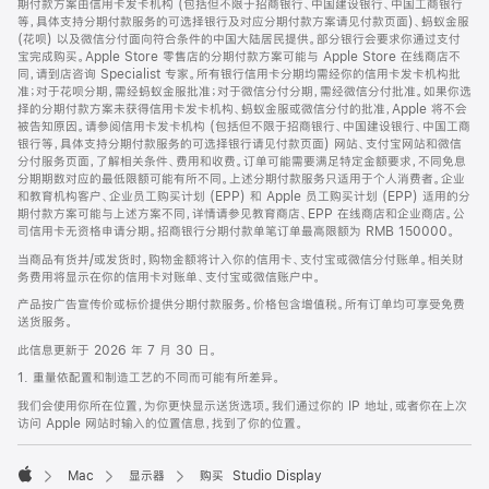
期付款方案由信用卡发卡机构 (包括但不限于招商银行、中国建设银行、中国工商银行
等，具体支持分期付款服务的可选择银行及对应分期付款方案请见付款页面)、蚂蚁金服
(花呗) 以及微信分付面向符合条件的中国大陆居民提供。部分银行会要求你通过支付
宝完成购买。Apple Store 零售店的分期付款方案可能与 Apple Store 在线商店不
同，请到店咨询 Specialist 专家。所有银行信用卡分期均需经你的信用卡发卡机构批
准；对于花呗分期，需经蚂蚁金服批准；对于微信分付分期，需经微信分付批准。如果你选
择的分期付款方案未获得信用卡发卡机构、蚂蚁金服或微信分付的批准，Apple 将不会
被告知原因。请参阅信用卡发卡机构 (包括但不限于招商银行、中国建设银行、中国工商
银行等，具体支持分期付款服务的可选择银行请见付款页面) 网站、支付宝网站和微信
分付服务页面，了解相关条件、费用和收费。订单可能需要满足特定金额要求，不同免息
分期期数对应的最低限额可能有所不同。上述分期付款服务只适用于个人消费者。企业
和教育机构客户、企业员工购买计划 (EPP) 和 Apple 员工购买计划 (EPP) 适用的分
期付款方案可能与上述方案不同，详情请参见教育商店、EPP 在线商店和企业商店。公
司信用卡无资格申请分期。招商银行分期付款单笔订单最高限额为 RMB 150000。
当商品有货并/或发货时，购物金额将计入你的信用卡、支付宝或微信分付账单。相关财
务费用将显示在你的信用卡对账单、支付宝或微信账户中。
产品按广告宣传价或标价提供分期付款服务。价格包含增值税。所有订单均可享受免费
送货服务。
此信息更新于 2026 年 7 月 30 日。
1. 重量依配置和制造工艺的不同而可能有所差异。
我们会使用你所在位置，为你更快显示送货选项。我们通过你的 IP 地址，或者你在上次
访问 Apple 网站时输入的位置信息，找到了你的位置。
Mac
显示器
购买 Studio Display