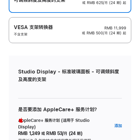
或 RMB 625/月 (24 期) 起
VESA 支架转换器
RMB 11,999
或 RMB 500/月 (24 期) 起
不含支架
Studio Display - 标准玻璃面板 - 可调倾斜度
及高度的支架
是否要添加 AppleCare+ 服务计划？
AppleCare+ 服务计划 (适用于 Studio
AppleC
添加
Display)
服
RMB 1,249
或
RMB 53/月 (24 期)