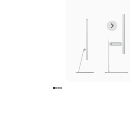
上
下
一
一
张
张
图
图
库
库
图
图
片
片
-
-
支
支
架
架