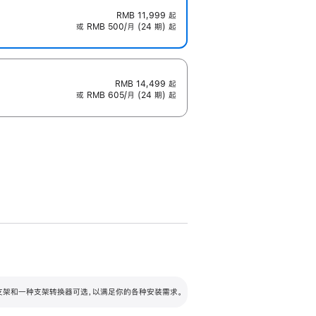
RMB 11,999
起
或 RMB 500/月 (24 期) 起
RMB 14,499
起
或 RMB 605/月 (24 期) 起
配可调倾斜度及高度的支架，额外增加 105
VESA 支架转换器
 有两种支架和一种支架转换器可选，以满足你的各种安装需求。
毫米的高度调节范围。
容的支架 (未随附)