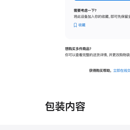
标
准
需要考虑一下？
玻
将此设备加入你的收藏，即可先保留
璃
面
收藏
板
-
可
想购买多件商品？
调
你可以查看完整的送货详情，并更改购物袋
倾
斜
度
获得购买帮助，
立即在线
及
高
度
的
支
包装内容
架
的
分
期
付