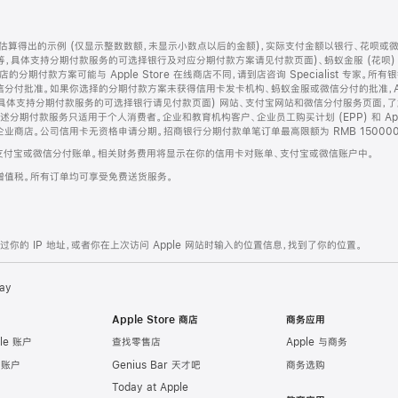
算得出的示例 (仅显示整数数额，未显示小数点以后的金额)，实际支付金额以银行、花呗或
等，具体支持分期付款服务的可选择银行及对应分期付款方案请见付款页面)、蚂蚁金服 (花呗
售店的分期付款方案可能与 Apple Store 在线商店不同，请到店咨询 Specialist 专
分付批准。如果你选择的分期付款方案未获得信用卡发卡机构、蚂蚁金服或微信分付的批准，Ap
具体支持分期付款服务的可选择银行请见付款页面) 网站、支付宝网站和微信分付服务页面，
期付款服务只适用于个人消费者。企业和教育机构客户、企业员工购买计划 (EPP) 和 Appl
企业商店。公司信用卡无资格申请分期。招商银行分期付款单笔订单最高限额为 RMB 150000
支付宝或微信分付账单。相关财务费用将显示在你的信用卡对账单、支付宝或微信账户中。
增值税。所有订单均可享受免费送货服务。
的 IP 地址，或者你在上次访问 Apple 网站时输入的位置信息，找到了你的位置。
ay
Apple Store 商店
商务应用
le 账户
查找零售店
Apple 与商务
e 账户
Genius Bar 天才吧
商务选购
Today at Apple