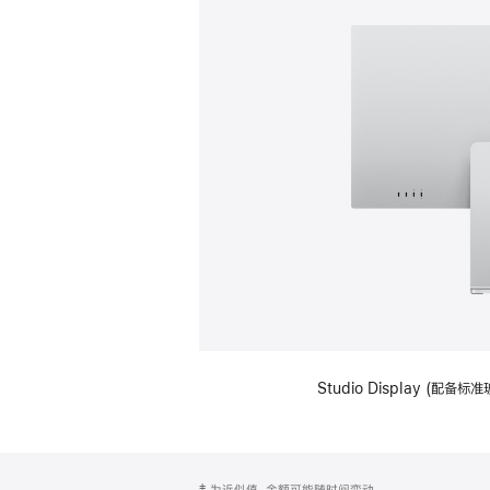
Studio Display (
网
脚