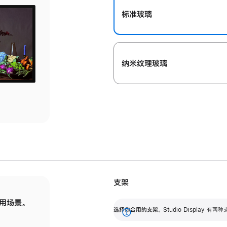
标准玻璃
纳米纹理玻璃
支架
用场景。
标配可调倾斜度的支架，提供 30 度的倾斜度
选
选择你合用的支架。
Studio Display
调节范围。
展