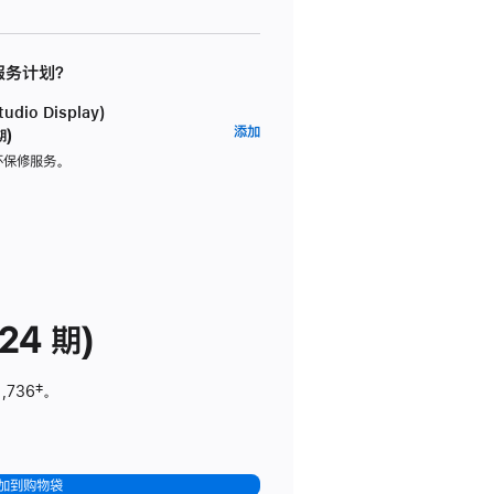
 服务计划？
dio Display)
AppleCare+
添加
期)
服
坏保修服务。
务
计
划
(适
用
于
24 期)
Studio
Display)
1,736
脚
‡。
注
加到购物袋