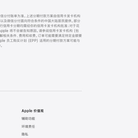
微信分付账单为准。上述分期付款方案由信用卡发卡机构
) 以及微信分付面向符合条件的中国大陆居民提供。部分
家。所有银行信用卡分期均需经你的信用卡发卡机构批准；对于花
ple 将不会被告知原因。请参阅信用卡发卡机构 (包
了解相关条件、费用和收费。订单可能需要满足特定金额要
e 员工购买计划 (EPP) 适用的分期付款方案可能与
。
Apple 价值观
辅助功能
环境责任
隐私