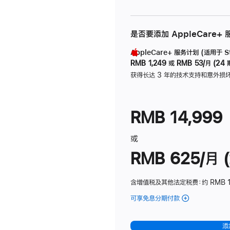
是否要添加 AppleCare+
AppleCare+ 服务计划 (适用于 Stu
RMB 1,249
或
RMB 53/月 (24 
获得长达 3 年的技术支持和意外损
RMB 14,999
或
RMB 625/月 (
含增值税及其他法定税费
：约 RMB 
可享免息分期付款
(Studio
Display
-
添