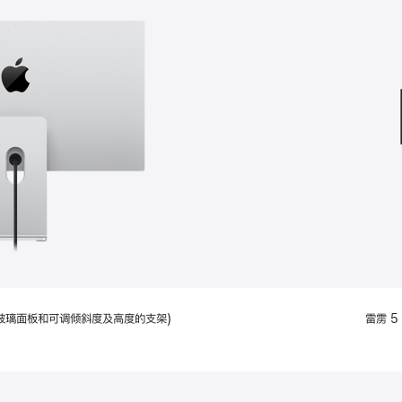
款
选
项)
配备标准玻璃面板和可调倾斜度及高度的支架)
雷雳 5 