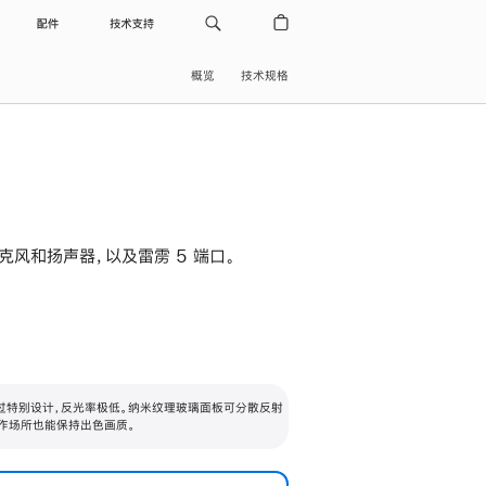
配件
技术支持
概览
技术规格
级麦克风和扬声器，以及雷雳 5 端口。
过特别设计，反光率极低。纳米纹理玻璃面板可分散反射
作场所也能保持出色画质。