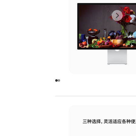
上
下
一
一
张
张
图
图
库
库
图
图
片
片
-
-
玻
玻
璃
璃
三种选择，灵活适应各种使
面
面
板
板