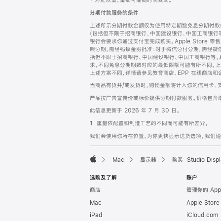
‡ 为近似值。金额可能随时间变动。
注
页
分期付款服务的条件
页
上述所示分期付款金额仅为使用特定期数免息分期付款估
脚
(包括但不限于招商银行、中国建设银行、中国工商银行
银行会要求你通过支付宝完成购买。Apple Store 零
呗分期，需经蚂蚁金服批准；对于微信分付分期，需经微信
括但不限于招商银行、中国建设银行、中国工商银行等，
求，不同免息分期期数对应的最低限额可能有所不同。上述分
上述方案不同，详情请参见教育商店、EPP 在线商店和
当商品有货并/或发货时，购物金额将计入你的信用卡、
产品按广告宣传价或标价提供分期付款服务。价格包含
此信息更新于 2026 年 7 月 30 日。
1. 重量依配置和制造工艺的不同而可能有所差异。
我们会使用你所在位置，为你更快显示送货选项。我们通过你
Mac
显示器
购买 Studio Displ
Apple
选购及了解
账户
商店
管理你的 App
Mac
Apple Stor
iPad
iCloud.com