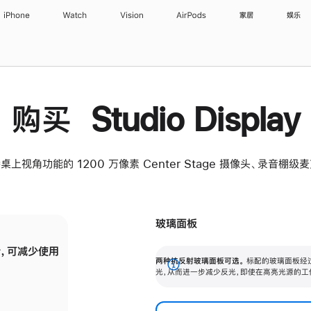
iPhone
Watch
Vision
AirPods
家居
娱乐
购买 Studio Display
桌上视角功能的 1200 万像素 Center Stage 摄像头、录音棚
玻璃面板
，可减少使用
纳米纹理玻璃面板可进一步减少反光，即使在
两种抗反射玻璃面板可选。
标配的玻璃面板经
。
有高亮光源的场所使用，也能保持出色画质。
展
光，从而进一步减少反光，即使在高亮光源的工
开