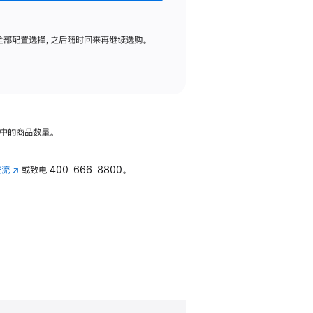
全部配置选择，之后随时回来再继续选购。
中的商品数量。
交流
(在
或致电
400-666-8800。
新
窗
口
中
打
开)