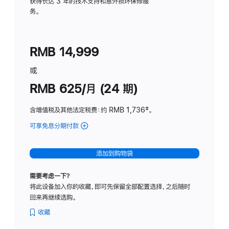
务
获得长达 3 年的技术支持和意外损坏保修服
务。
计
划
(适
RMB 14,999
用
于
或
Studio
RMB 625/月 (24 期)
Display
含增值税及其他法定税费
：约 RMB 1,736
脚
‡。
注
可享免息分期付款
(Studio
Display
-
添加到购物袋
标
准
需要考虑一下？
玻
将此设备加入你的收藏，即可先保留全部配置选择，之后随时
璃
回来再继续选购。
面
板
收藏
-