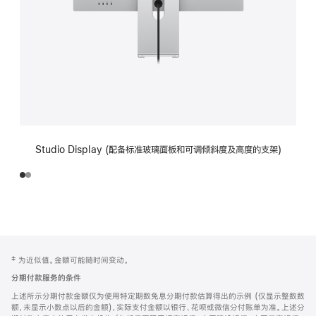
Studio Display (配备标准玻璃面板和可调倾斜度及高度的支架)
网
脚
‡ 为近似值。金额可能随时间变动。
注
页
分期付款服务的条件
页
上述所示分期付款金额仅为使用特定期数免息分期付款估算得出的示例 (仅显示整数数
脚
额，未显示小数点以后的金额)，实际支付金额以银行、花呗或微信分付账单为准。上述分