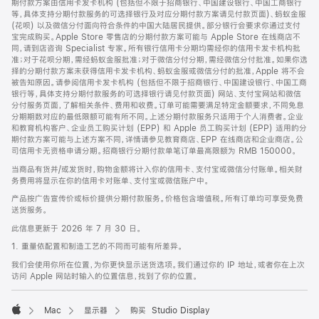
期付款方案由信用卡发卡机构 (包括但不限于招商银行、中国建设银行、中国工商银行
等，具体支持分期付款服务的可选择银行及对应分期付款方案请见付款页面)、蚂蚁金服
(花呗) 以及微信分付面向符合条件的中国大陆居民提供。部分银行会要求你通过支付
宝完成购买。Apple Store 零售店的分期付款方案可能与 Apple Store 在线商店不
同，请到店咨询 Specialist 专家。所有银行信用卡分期均需经你的信用卡发卡机构批
准；对于花呗分期，需经蚂蚁金服批准；对于微信分付分期，需经微信分付批准。如果你选
择的分期付款方案未获得信用卡发卡机构、蚂蚁金服或微信分付的批准，Apple 将不会
被告知原因。请参阅信用卡发卡机构 (包括但不限于招商银行、中国建设银行、中国工商
银行等，具体支持分期付款服务的可选择银行请见付款页面) 网站、支付宝网站和微信
分付服务页面，了解相关条件、费用和收费。订单可能需要满足特定金额要求，不同免息
分期期数对应的最低限额可能有所不同。上述分期付款服务只适用于个人消费者。企业
和教育机构客户、企业员工购买计划 (EPP) 和 Apple 员工购买计划 (EPP) 适用的分
期付款方案可能与上述方案不同，详情请参见教育商店、EPP 在线商店和企业商店。公
司信用卡无资格申请分期。招商银行分期付款单笔订单最高限额为 RMB 150000。
当商品有货并/或发货时，购物金额将计入你的信用卡、支付宝或微信分付账单。相关财
务费用将显示在你的信用卡对账单、支付宝或微信账户中。
产品按广告宣传价或标价提供分期付款服务。价格包含增值税。所有订单均可享受免费
送货服务。
此信息更新于 2026 年 7 月 30 日。
1. 重量依配置和制造工艺的不同而可能有所差异。
我们会使用你所在位置，为你更快显示送货选项。我们通过你的 IP 地址，或者你在上次
访问 Apple 网站时输入的位置信息，找到了你的位置。
Mac
显示器
购买 Studio Display