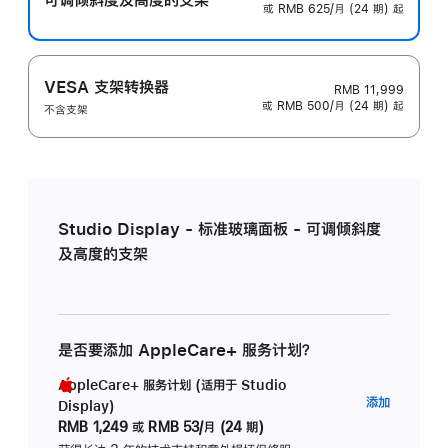
或 RMB 625/月 (24 期) 起
VESA 支架转换器
RMB 11,999
或 RMB 500/月 (24 期) 起
不含支架
Studio Display - 标准玻璃面板 - 可调倾斜度
及高度的支架
是否要添加 AppleCare+ 服务计划？
AppleCare+ 服务计划 (适用于 Studio
AppleC
添加
Display)
服
RMB 1,249
或
RMB 53/月 (24 期)