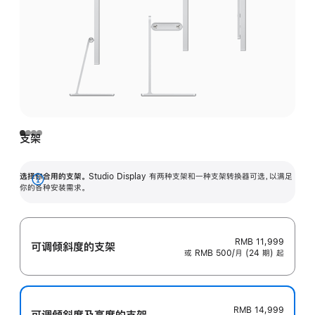
支架
选择你合用的支架。
Studio Display 有两种支架和一种支架转换器可选，以满足
展
你的各种安装需求。
开
RMB 11,999
可调倾斜度的支架
或 RMB 500/月 (24 期) 起
RMB 14,999
可调倾斜度及高‍度的支‍架