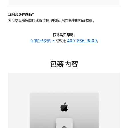
可
调
想购买多件商品？
倾
你可以查看完整的送货详情，并更改购物袋中的商品数量。
斜
度
及
获得购买帮助，
高
立即在线交流
(在
或致电
400-666-8800
。
度
新
的
窗
支
口
包装内容
架
中
的
打
分
开)
期
付
款
选
项)