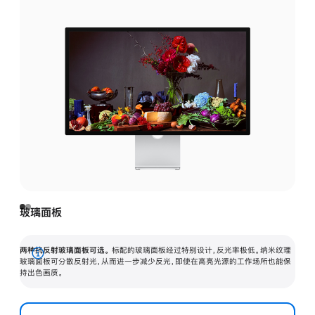
玻璃面板
两种抗反射玻璃面板可选。
标配的玻璃面板经过特别设计，反光率极低。纳米纹理
展
玻璃面板可分散反射光，从而进一步减少反光，即使在高亮光源的工作场所也能保
持出色画质。
开