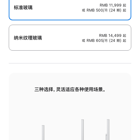
RMB 11,999
起
标准玻璃
或 RMB 500/月 (24 期) 起
RMB 14,499
起
纳米纹理玻璃
或 RMB 605/月 (24 期) 起
三种选择，灵活适应各种使用场景。
标