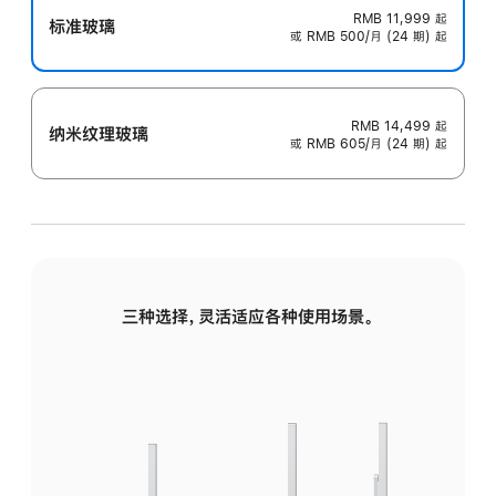
RMB 11,999
起
标准玻璃
或 RMB 500/月 (24 期) 起
RMB 14,499
起
纳米纹理玻璃
或 RMB 605/月 (24 期) 起
三种选择，灵活适应各种使用场景。
标