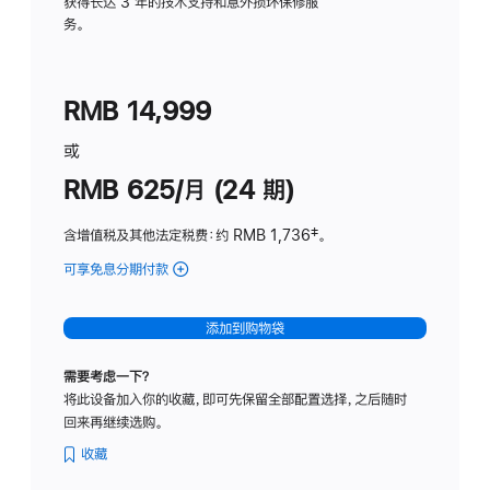
务
获得长达 3 年的技术支持和意外损坏保修服
务。
计
划
(适
RMB 14,999
用
于
或
Studio
RMB 625/月 (24 期)
Display
含增值税及其他法定税费
：约 RMB 1,736
脚
‡。
注
可享免息分期付款
(Studio
Display
-
添加到购物袋
标
准
需要考虑一下？
玻
将此设备加入你的收藏，即可先保留全部配置选择，之后随时
璃
回来再继续选购。
面
板
收藏
-