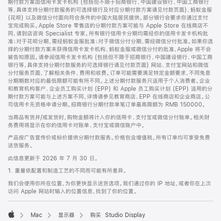
期付款方案由信用卡发卡机构 (包括但不限于招商银行、中国建设银行、中国工商银行
等，具体支持分期付款服务的可选择银行及对应分期付款方案请见付款页面)、蚂蚁金服
(花呗) 以及微信分付面向符合条件的中国大陆居民提供。部分银行会要求你通过支付
宝完成购买。Apple Store 零售店的分期付款方案可能与 Apple Store 在线商店不
同，请到店咨询 Specialist 专家。所有银行信用卡分期均需经你的信用卡发卡机构批
准；对于花呗分期，需经蚂蚁金服批准；对于微信分付分期，需经微信分付批准。如果你选
择的分期付款方案未获得信用卡发卡机构、蚂蚁金服或微信分付的批准，Apple 将不会
被告知原因。请参阅信用卡发卡机构 (包括但不限于招商银行、中国建设银行、中国工商
银行等，具体支持分期付款服务的可选择银行请见付款页面) 网站、支付宝网站和微信
分付服务页面，了解相关条件、费用和收费。订单可能需要满足特定金额要求，不同免息
分期期数对应的最低限额可能有所不同。上述分期付款服务只适用于个人消费者。企业
和教育机构客户、企业员工购买计划 (EPP) 和 Apple 员工购买计划 (EPP) 适用的分
期付款方案可能与上述方案不同，详情请参见教育商店、EPP 在线商店和企业商店。公
司信用卡无资格申请分期。招商银行分期付款单笔订单最高限额为 RMB 150000。
当商品有货并/或发货时，购物金额将计入你的信用卡、支付宝或微信分付账单。相关财
务费用将显示在你的信用卡对账单、支付宝或微信账户中。
产品按广告宣传价或标价提供分期付款服务。价格包含增值税。所有订单均可享受免费
送货服务。
此信息更新于 2026 年 7 月 30 日。
1. 重量依配置和制造工艺的不同而可能有所差异。
我们会使用你所在位置，为你更快显示送货选项。我们通过你的 IP 地址，或者你在上次
访问 Apple 网站时输入的位置信息，找到了你的位置。
Mac
显示器
购买 Studio Display