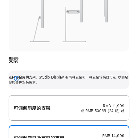
支架
选择你合用的支架。
Studio Display 有两种支架和一种支架转换器可选，以满足
展
你的各种安装需求。
开
RMB 11,999
可调倾斜度的支架
或 RMB 500/月 (24 期) 起
RMB 14,999
可调倾斜度及高‍度的支‍架