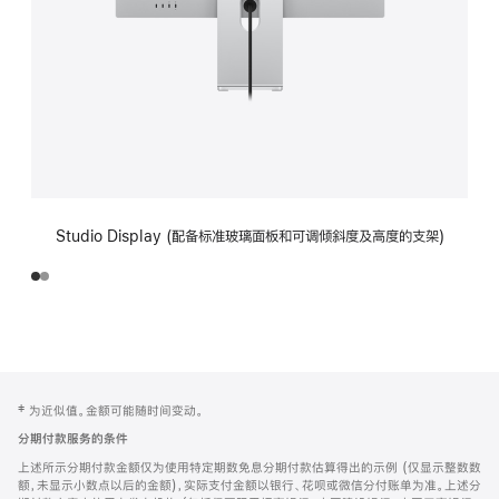
Studio Display (配备标准玻璃面板和可调倾斜度及高度的支架)
网
脚
‡ 为近似值。金额可能随时间变动。
注
页
分期付款服务的条件
页
上述所示分期付款金额仅为使用特定期数免息分期付款估算得出的示例 (仅显示整数数
脚
额，未显示小数点以后的金额)，实际支付金额以银行、花呗或微信分付账单为准。上述分