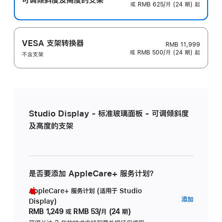
或 RMB 625/月 (24 期) 起
VESA 支架转换器
RMB 11,999
或 RMB 500/月 (24 期) 起
不含支架
Studio Display - 标准玻璃面板 - 可调倾斜度
及高度的支架
是否要添加 AppleCare+ 服务计划？
AppleCare+ 服务计划 (适用于 Studio
AppleC
添加
Display)
服
RMB 1,249
或
RMB 53/月 (24 期)