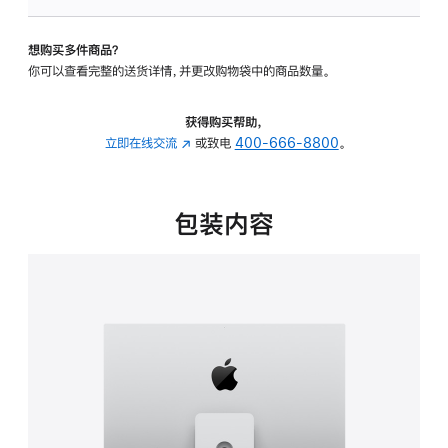
可
调
想购买多件商品？
倾
你可以查看完整的送货详情，并更改购物袋中的商品数量。
斜
度
及
获得购买帮助，
高
立即在线交流
(在
或致电
400-666-8800
。
度
新
的
窗
支
口
包装内容
架
中
的
打
分
开)
期
付
款
选
项)