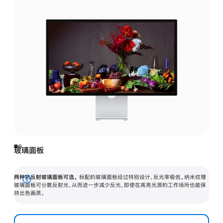
玻璃面板
两种抗反射玻璃面板可选。
标配的玻璃面板经过特别设计，反光率极低。纳米纹理
展
玻璃面板可分散反射光，从而进一步减少反光，即使在高亮光源的工作场所也能保
持出色画质。
开