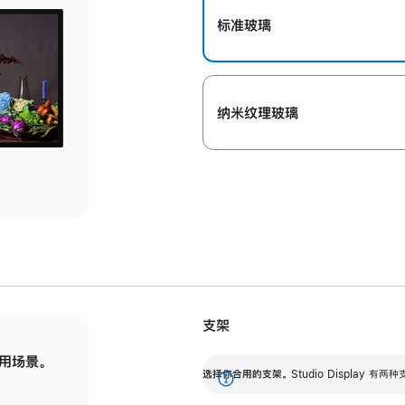
标准玻璃
纳米纹理玻璃
支架
用场景。
标配可调倾斜度的支架，提供 30 度的倾斜度
选
选择你合用的支架。
Studio Display
调节范围。
展