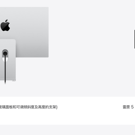
款
选
项)
配备标准玻璃面板和可调倾斜度及高度的支架)
雷雳 5 