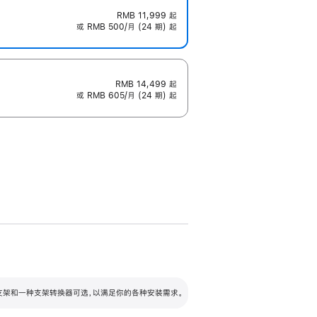
RMB 11,999
起
或 RMB 500/月 (24 期) 起
RMB 14,499
起
或 RMB 605/月 (24 期) 起
配可调倾斜度及高度的支架，额外增加 105
VESA 支架转换器
 有两种支架和一种支架转换器可选，以满足你的各种安装需求。
毫米的高度调节范围。
容的支架 (未随附)