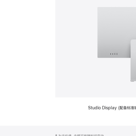
Studio Display (
网
脚