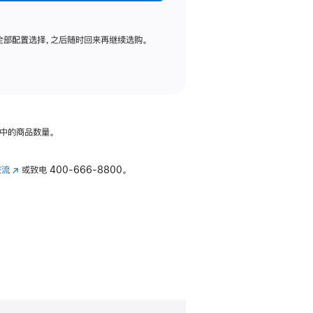
全部配置选择，之后随时回来再继续选购。
中的商品数量。
交流
(在
或致电
400-666-8800。
新
窗
口
中
打
开)