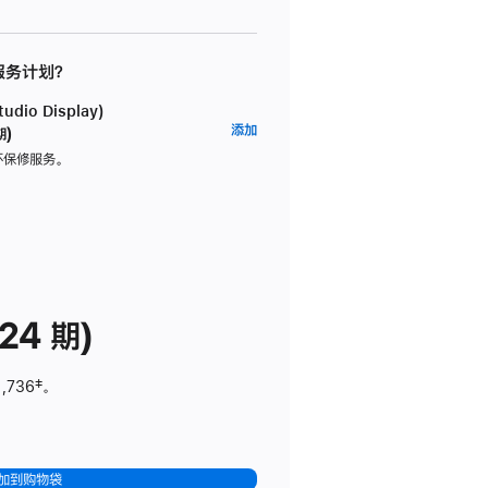
 服务计划？
dio Display)
AppleCare+
添加
期)
服
坏保修服务。
务
计
划
(适
用
于
24 期)
Studio
Display)
1,736
脚
‡。
注
加到购物袋