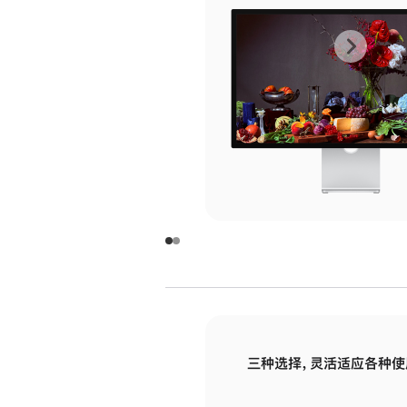
上
下
一
一
张
张
图
图
库
库
图
图
片
片
-
-
玻
玻
璃
璃
三种选择，灵活适应各种使
面
面
板
板