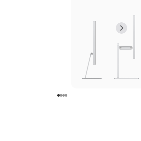
上
下
一
一
张
张
图
图
库
库
图
图
片
片
-
-
支
支
架
架