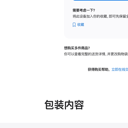
标
准
需要考虑一下？
玻
将此设备加入你的收藏，即可先保留
璃
面
收藏
板
-
可
想购买多件商品？
调
你可以查看完整的送货详情，并更改购物袋
倾
斜
度
获得购买帮助，
立即在线
及
高
度
的
支
包装内容
架
的
分
期
付