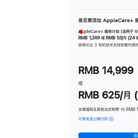
是否要添加 AppleCare+
AppleCare+ 服务计划 (适用于 Stu
RMB 1,249
或
RMB 53/月 (24 
获得长达 3 年的技术支持和意外损
RMB 14,999
或
RMB 625/月 (
含增值税及其他法定税费
：约 RMB 
可享免息分期付款
(Studio
Display
-
添