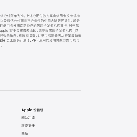
微信分付账单为准。上述分期付款方案由信用卡发卡机构
) 以及微信分付面向符合条件的中国大陆居民提供。部分
家。所有银行信用卡分期均需经你的信用卡发卡机构批准；对于花
ple 将不会被告知原因。请参阅信用卡发卡机构 (包
了解相关条件、费用和收费。订单可能需要满足特定金额要
e 员工购买计划 (EPP) 适用的分期付款方案可能与
。
Apple 价值观
辅助功能
环境责任
隐私