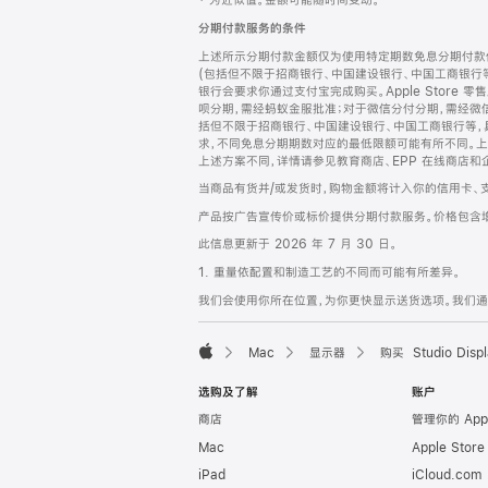
‡ 为近似值。金额可能随时间变动。
注
页
分期付款服务的条件
页
上述所示分期付款金额仅为使用特定期数免息分期付款估
脚
(包括但不限于招商银行、中国建设银行、中国工商银行
银行会要求你通过支付宝完成购买。Apple Store 零
呗分期，需经蚂蚁金服批准；对于微信分付分期，需经微信
括但不限于招商银行、中国建设银行、中国工商银行等，
求，不同免息分期期数对应的最低限额可能有所不同。上述分
上述方案不同，详情请参见教育商店、EPP 在线商店和
当商品有货并/或发货时，购物金额将计入你的信用卡、
产品按广告宣传价或标价提供分期付款服务。价格包含
此信息更新于 2026 年 7 月 30 日。
1. 重量依配置和制造工艺的不同而可能有所差异。
我们会使用你所在位置，为你更快显示送货选项。我们通过你
Mac
显示器
购买 Studio Displ
Apple
选购及了解
账户
商店
管理你的 App
Mac
Apple Stor
iPad
iCloud.com