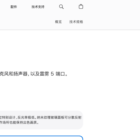
配件
技术支持
概览
技术规格
级麦克风和扬声器，以及雷雳 5 端口。
过特别设计，反光率极低。纳米纹理玻璃面板可分散反射
作场所也能保持出色画质。