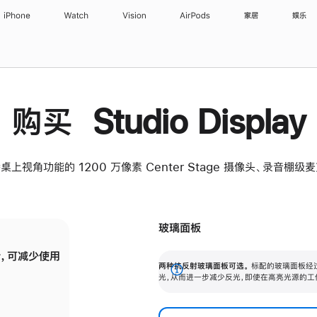
iPhone
Watch
Vision
AirPods
家居
娱乐
购买 Studio Display
桌上视角功能的 1200 万像素 Center Stage 摄像头、录音棚
玻璃面板
，可减少使用
纳米纹理玻璃面板可进一步减少反光，即使在
两种抗反射玻璃面板可选。
标配的玻璃面板经
。
有高亮光源的场所使用，也能保持出色画质。
展
光，从而进一步减少反光，即使在高亮光源的工
开