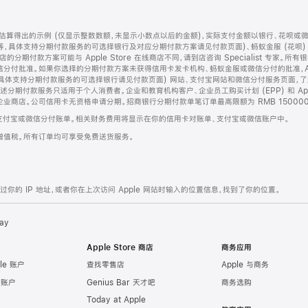
算得出的示例 (仅显示整数数额，未显示小数点以后的金额)，实际支付金额以银行、花呗或
等，具体支持分期付款服务的可选择银行及对应分期付款方案请见付款页面)、蚂蚁金服 (花呗
售店的分期付款方案可能与 Apple Store 在线商店不同，请到店咨询 Specialist 专
分付批准。如果你选择的分期付款方案未获得信用卡发卡机构、蚂蚁金服或微信分付的批准，Ap
具体支持分期付款服务的可选择银行请见付款页面) 网站、支付宝网站和微信分付服务页面，
期付款服务只适用于个人消费者。企业和教育机构客户、企业员工购买计划 (EPP) 和 Appl
企业商店。公司信用卡无资格申请分期。招商银行分期付款单笔订单最高限额为 RMB 150000
支付宝或微信分付账单。相关财务费用将显示在你的信用卡对账单、支付宝或微信账户中。
增值税。所有订单均可享受免费送货服务。
的 IP 地址，或者你在上次访问 Apple 网站时输入的位置信息，找到了你的位置。
ay
Apple Store 商店
商务应用
le 账户
查找零售店
Apple 与商务
e 账户
Genius Bar 天才吧
商务选购
Today at Apple