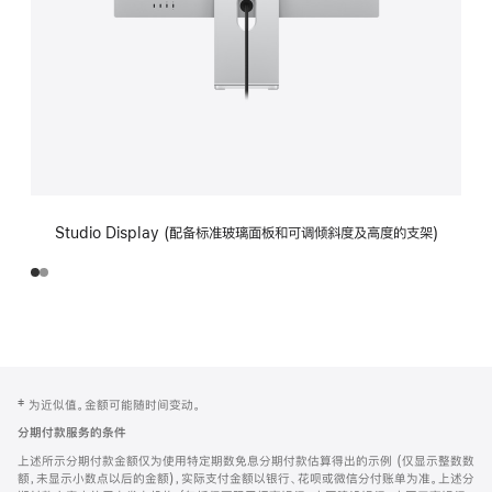
Studio Display (配备标准玻璃面板和可调倾斜度及高度的支架)
网
脚
‡ 为近似值。金额可能随时间变动。
注
页
分期付款服务的条件
页
上述所示分期付款金额仅为使用特定期数免息分期付款估算得出的示例 (仅显示整数数
脚
额，未显示小数点以后的金额)，实际支付金额以银行、花呗或微信分付账单为准。上述分