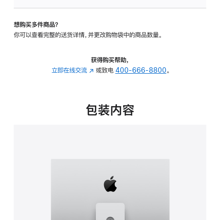
可
调
想购买多件商品？
倾
你可以查看完整的送货详情，并更改购物袋中的商品数量。
斜
度
及
获得购买帮助，
高
立即在线交流
(在
或致电
400-666-8800
。
度
新
的
窗
支
口
包装内容
架
中
的
打
分
开)
期
付
款
选
项)