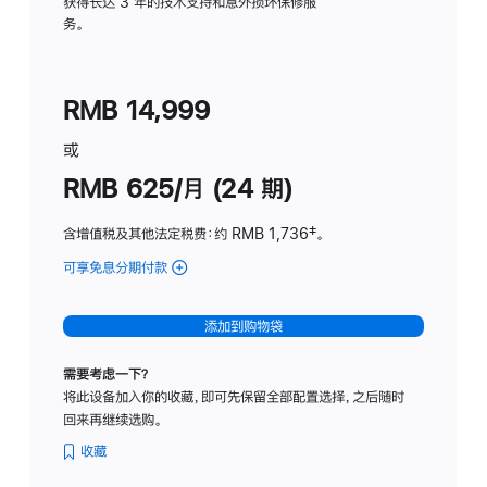
务
获得长达 3 年的技术支持和意外损坏保修服
务。
计
划
(适
RMB 14,999
用
于
或
Studio
RMB 625/月 (24 期)
Display
含增值税及其他法定税费
：约 RMB 1,736
脚
‡。
注
可享免息分期付款
(Studio
Display
-
添加到购物袋
标
准
需要考虑一下？
玻
将此设备加入你的收藏，即可先保留全部配置选择，之后随时
璃
回来再继续选购。
面
板
收藏
-