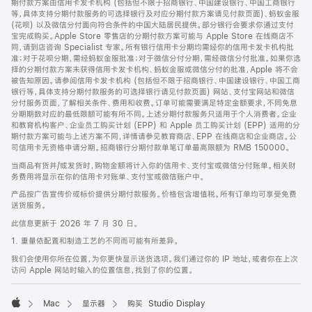
期付款方案由信用卡发卡机构 (包括但不限于招商银行、中国建设银行、中国工商银行
等，具体支持分期付款服务的可选择银行及对应分期付款方案请见付款页面)、蚂蚁金服
(花呗) 以及微信分付面向符合条件的中国大陆居民提供。部分银行会要求你通过支付
宝完成购买。Apple Store 零售店的分期付款方案可能与 Apple Store 在线商店不
同，请到店咨询 Specialist 专家。所有银行信用卡分期均需经你的信用卡发卡机构批
准；对于花呗分期，需经蚂蚁金服批准；对于微信分付分期，需经微信分付批准。如果你选
择的分期付款方案未获得信用卡发卡机构、蚂蚁金服或微信分付的批准，Apple 将不会
被告知原因。请参阅信用卡发卡机构 (包括但不限于招商银行、中国建设银行、中国工商
银行等，具体支持分期付款服务的可选择银行请见付款页面) 网站、支付宝网站和微信
分付服务页面，了解相关条件、费用和收费。订单可能需要满足特定金额要求，不同免息
分期期数对应的最低限额可能有所不同。上述分期付款服务只适用于个人消费者。企业
和教育机构客户、企业员工购买计划 (EPP) 和 Apple 员工购买计划 (EPP) 适用的分
期付款方案可能与上述方案不同，详情请参见教育商店、EPP 在线商店和企业商店。公
司信用卡无资格申请分期。招商银行分期付款单笔订单最高限额为 RMB 150000。
当商品有货并/或发货时，购物金额将计入你的信用卡、支付宝或微信分付账单。相关财
务费用将显示在你的信用卡对账单、支付宝或微信账户中。
产品按广告宣传价或标价提供分期付款服务。价格包含增值税。所有订单均可享受免费
送货服务。
此信息更新于 2026 年 7 月 30 日。
1. 重量依配置和制造工艺的不同而可能有所差异。
我们会使用你所在位置，为你更快显示送货选项。我们通过你的 IP 地址，或者你在上次
访问 Apple 网站时输入的位置信息，找到了你的位置。
Mac
显示器
购买 Studio Display