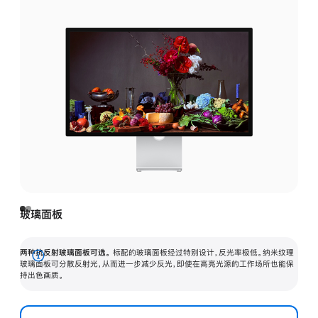
玻璃面板
两种抗反射玻璃面板可选。
标配的玻璃面板经过特别设计，反光率极低。纳米纹理
展
玻璃面板可分散反射光，从而进一步减少反光，即使在高亮光源的工作场所也能保
持出色画质。
开