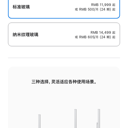
RMB 11,999
起
标准玻璃
或 RMB 500/月 (24 期) 起
RMB 14,499
起
纳米纹理玻璃
或 RMB 605/月 (24 期) 起
三种选择，灵活适应各种使用场景。
标