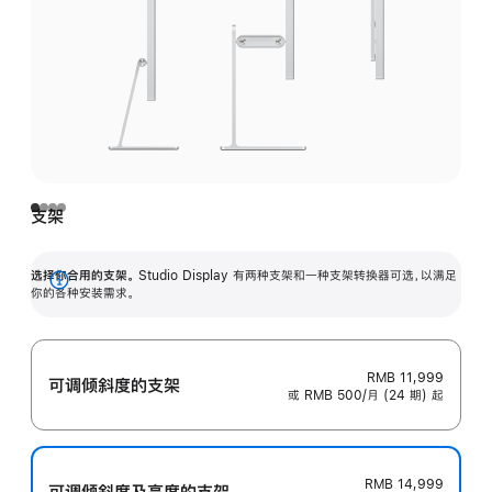
支架
选择你合用的支架。
Studio Display 有两种支架和一种支架转换器可选，以满足
展
你的各种安装需求。
开
RMB 11,999
可调倾斜度的支架
或 RMB 500/月 (24 期) 起
RMB 14,999
可调倾斜度及高‍度的支‍架