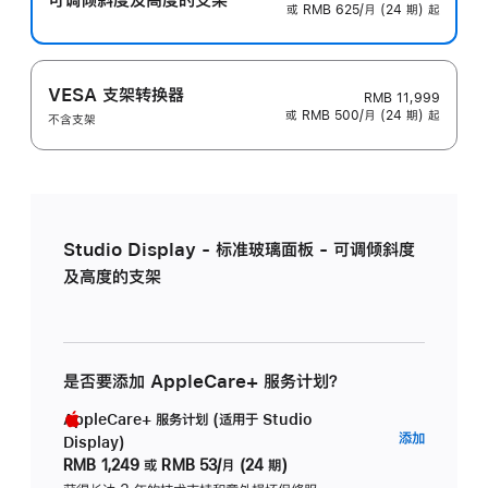
或 RMB 625/月 (24 期) 起
VESA 支架转换器
RMB 11,999
或 RMB 500/月 (24 期) 起
不含支架
Studio Display - 标准玻璃面板 - 可调倾斜度
及高度的支架
是否要添加 AppleCare+ 服务计划？
AppleCare+ 服务计划 (适用于 Studio
AppleC
添加
Display)
服
RMB 1,249
或
RMB 53/月 (24 期)