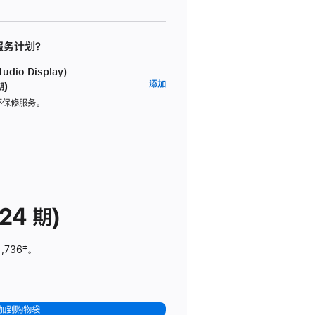
 服务计划？
dio Display)
AppleCare+
添加
期)
服
坏保修服务。
务
计
划
(适
用
于
24 期)
Studio
Display)
1,736
脚
‡。
注
加到购物袋