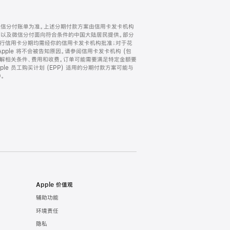
微信分付账单为准。上述分期付款方案由信用卡发卡机构
) 以及微信分付面向符合条件的中国大陆居民提供。部分
家。所有银行信用卡分期均需经你的信用卡发卡机构批准；对于花
ple 将不会被告知原因。请参阅信用卡发卡机构 (包
了解相关条件、费用和收费。订单可能需要满足特定金额要
e 员工购买计划 (EPP) 适用的分期付款方案可能与
。
Apple 价值观
辅助功能
环境责任
隐私