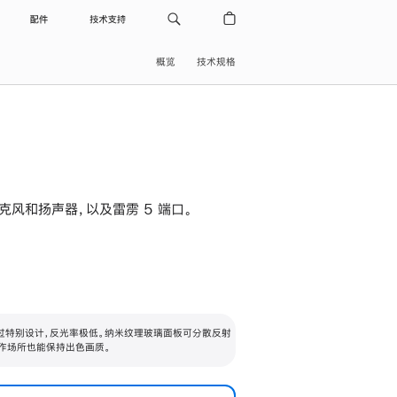
配件
技术支持
概览
技术规格
级麦克风和扬声器，以及雷雳 5 端口。
过特别设计，反光率极低。纳米纹理玻璃面板可分散反射
作场所也能保持出色画质。