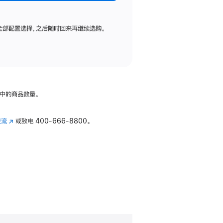
全部配置选择，之后随时回来再继续选购。
中的商品数量。
交流
(在
或致电
400-666-8800。
新
窗
口
中
打
开)