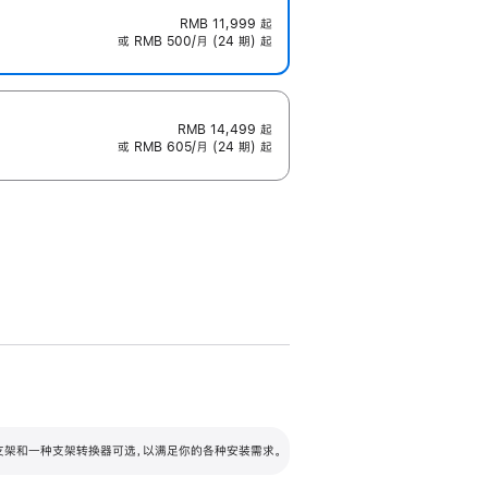
RMB 11,999
起
或 RMB 500/月 (24 期) 起
RMB 14,499
起
或 RMB 605/月 (24 期) 起
配可调倾斜度及高度的支架，额外增加 105
VESA 支架转换器
 有两种支架和一种支架转换器可选，以满足你的各种安装需求。
毫米的高度调节范围。
容的支架 (未随附)