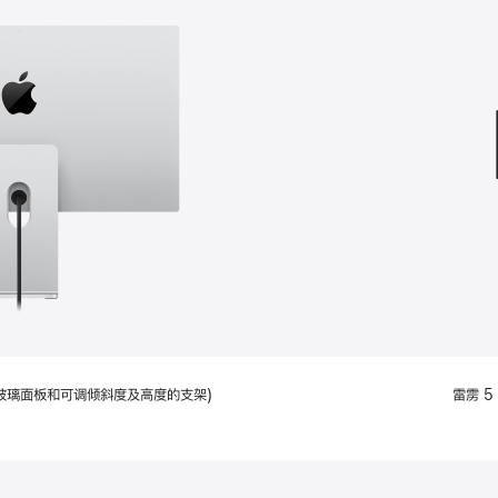
款
选
项)
配备标准玻璃面板和可调倾斜度及高度的支架)
雷雳 5 