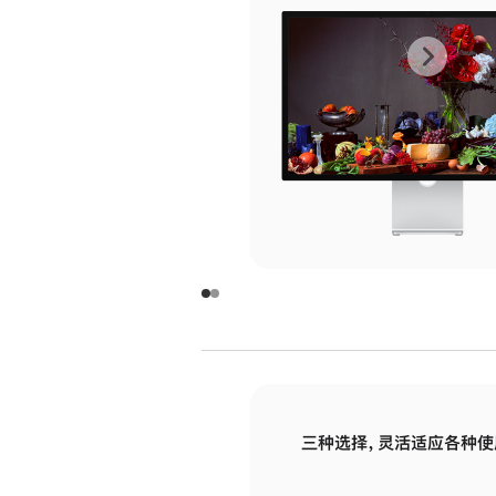
上
下
一
一
张
张
图
图
库
库
图
图
片
片
-
-
玻
玻
璃
璃
三种选择，灵活适应各种使
面
面
板
板