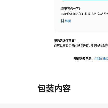
标
准
需要考虑一下？
玻
将此设备加入你的收藏，即可先保留
璃
面
收藏
板
-
可
想购买多件商品？
调
你可以查看完整的送货详情，并更改购物袋
倾
斜
度
获得购买帮助，
立即在线
及
高
度
的
支
包装内容
架
的
分
期
付