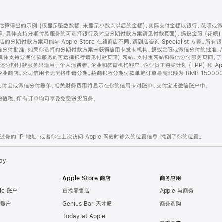
算得出的示例 (仅显示整数数额，未显示小数点以后的金额)，实际支付金额以银行、花呗或
等，具体支持分期付款服务的可选择银行及对应分期付款方案请见付款页面)、蚂蚁金服 (花呗
售店的分期付款方案可能与 Apple Store 在线商店不同，请到店咨询 Specialist 专
分付批准。如果你选择的分期付款方案未获得信用卡发卡机构、蚂蚁金服或微信分付的批准，Ap
具体支持分期付款服务的可选择银行请见付款页面) 网站、支付宝网站和微信分付服务页面，
期付款服务只适用于个人消费者。企业和教育机构客户、企业员工购买计划 (EPP) 和 Appl
企业商店。公司信用卡无资格申请分期。招商银行分期付款单笔订单最高限额为 RMB 150000
支付宝或微信分付账单。相关财务费用将显示在你的信用卡对账单、支付宝或微信账户中。
增值税。所有订单均可享受免费送货服务。
的 IP 地址，或者你在上次访问 Apple 网站时输入的位置信息，找到了你的位置。
ay
Apple Store 商店
商务应用
le 账户
查找零售店
Apple 与商务
e 账户
Genius Bar 天才吧
商务选购
Today at Apple