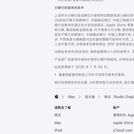
‡ 为近似值。金额可能随时间变动。
注
页
分期付款服务的条件
页
上述所示分期付款金额仅为使用特定期数免息分期付款估
脚
(包括但不限于招商银行、中国建设银行、中国工商银行
银行会要求你通过支付宝完成购买。Apple Store 零
呗分期，需经蚂蚁金服批准；对于微信分付分期，需经微信
括但不限于招商银行、中国建设银行、中国工商银行等，
求，不同免息分期期数对应的最低限额可能有所不同。上述分
上述方案不同，详情请参见教育商店、EPP 在线商店和
当商品有货并/或发货时，购物金额将计入你的信用卡、
产品按广告宣传价或标价提供分期付款服务。价格包含
此信息更新于 2026 年 7 月 30 日。
1. 重量依配置和制造工艺的不同而可能有所差异。
我们会使用你所在位置，为你更快显示送货选项。我们通过你
Mac
显示器
购买 Studio Displ
Apple
选购及了解
账户
商店
管理你的 App
Mac
Apple Stor
iPad
iCloud.com