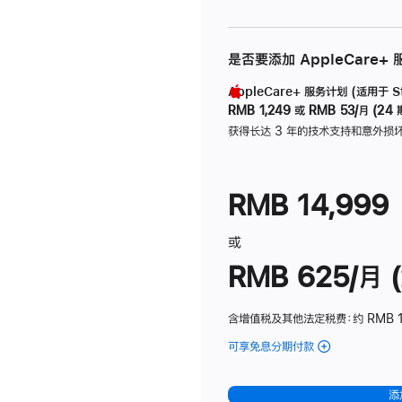
是否要添加 AppleCare+
AppleCare+ 服务计划 (适用于 Stu
RMB 1,249
或
RMB 53/月 (24 
获得长达 3 年的技术支持和意外损
RMB 14,999
或
RMB 625/月 (
含增值税及其他法定税费
：约 RMB 
可享免息分期付款
(Studio
Display
-
添