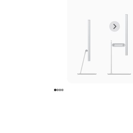
上
下
一
一
张
张
图
图
库
库
图
图
片
片
-
-
支
支
架
架