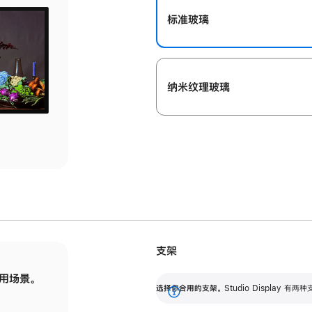
标准玻璃
纳米纹理玻璃
支架
用场景。
标配可调倾斜度的支架，提供 30 度的倾斜度
选
选择你合用的支架。
Studio Display
调节范围。
展