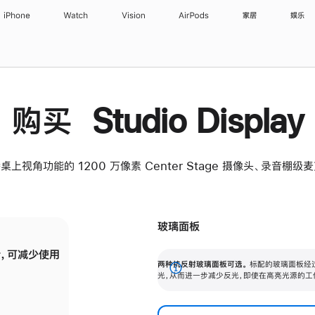
iPhone
Watch
Vision
AirPods
家居
娱乐
购买 Studio Display
桌上视角功能的 1200 万像素 Center Stage 摄像头、录音棚
玻璃面板
，可减少使用
纳米纹理玻璃面板可进一步减少反光，即使在
两种抗反射玻璃面板可选。
标配的玻璃面板经
。
有高亮光源的场所使用，也能保持出色画质。
展
光，从而进一步减少反光，即使在高亮光源的工
开