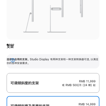
支架
选择你合用的支架。
Studio Display 有两种支架和一种支架转换器可选，以满足
展
你的各种安装需求。
开
RMB 11,999
可调倾斜度的支架
或 RMB 500/月 (24 期) 起
RMB 14,999
可调倾斜度及高‍度的支‍架