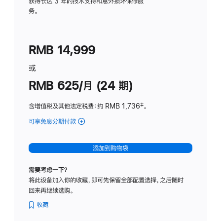
务
获得长达 3 年的技术支持和意外损坏保修服
务。
计
划
(适
RMB 14,999
用
于
或
Studio
RMB 625/月 (24 期)
Display
含增值税及其他法定税费
：约 RMB 1,736
脚
‡。
注
可享免息分期付款
(Studio
Display
-
添加到购物袋
标
准
需要考虑一下？
玻
将此设备加入你的收藏，即可先保留全部配置选择，之后随时
璃
回来再继续选购。
面
板
收藏
-