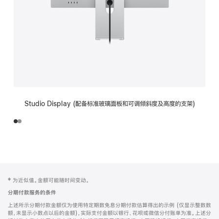
Studio Display (配备标准玻璃面板和可调倾斜度及高度的支架)
网
脚
‡ 为近似值。金额可能随时间变动。
注
页
分期付款服务的条件
页
上述所示分期付款金额仅为使用特定期数免息分期付款估算得出的示例 (仅显示整数数
脚
额，未显示小数点以后的金额)，实际支付金额以银行、花呗或微信分付账单为准。上述分