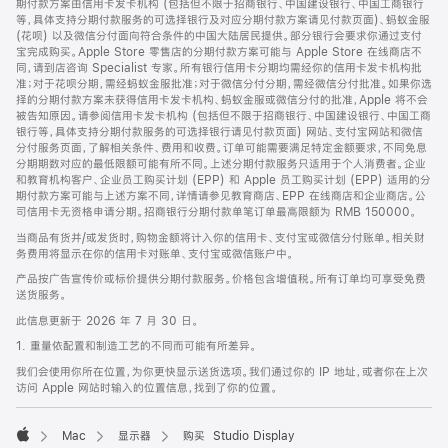
期付款方案由信用卡发卡机构 (包括但不限于招商银行、中国建设银行、中国工商银行
等，具体支持分期付款服务的可选择银行及对应分期付款方案请见付款页面)、蚂蚁金服
(花呗) 以及微信分付面向符合条件的中国大陆居民提供。部分银行会要求你通过支付
宝完成购买。Apple Store 零售店的分期付款方案可能与 Apple Store 在线商店不
同，请到店咨询 Specialist 专家。所有银行信用卡分期均需经你的信用卡发卡机构批
准；对于花呗分期，需经蚂蚁金服批准；对于微信分付分期，需经微信分付批准。如果你选
择的分期付款方案未获得信用卡发卡机构、蚂蚁金服或微信分付的批准，Apple 将不会
被告知原因。请参阅信用卡发卡机构 (包括但不限于招商银行、中国建设银行、中国工商
银行等，具体支持分期付款服务的可选择银行请见付款页面) 网站、支付宝网站和微信
分付服务页面，了解相关条件、费用和收费。订单可能需要满足特定金额要求，不同免息
分期期数对应的最低限额可能有所不同。上述分期付款服务只适用于个人消费者。企业
和教育机构客户、企业员工购买计划 (EPP) 和 Apple 员工购买计划 (EPP) 适用的分
期付款方案可能与上述方案不同，详情请参见教育商店、EPP 在线商店和企业商店。公
司信用卡无资格申请分期。招商银行分期付款单笔订单最高限额为 RMB 150000。
当商品有货并/或发货时，购物金额将计入你的信用卡、支付宝或微信分付账单。相关财
务费用将显示在你的信用卡对账单、支付宝或微信账户中。
产品按广告宣传价或标价提供分期付款服务。价格包含增值税。所有订单均可享受免费
送货服务。
此信息更新于 2026 年 7 月 30 日。
1. 重量依配置和制造工艺的不同而可能有所差异。
我们会使用你所在位置，为你更快显示送货选项。我们通过你的 IP 地址，或者你在上次
访问 Apple 网站时输入的位置信息，找到了你的位置。
Mac
显示器
购买 Studio Display