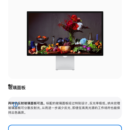
玻璃面板
两种抗反射玻璃面板可选。
标配的玻璃面板经过特别设计，反光率极低。纳米纹理
展
玻璃面板可分散反射光，从而进一步减少反光，即使在高亮光源的工作场所也能保
持出色画质。
开