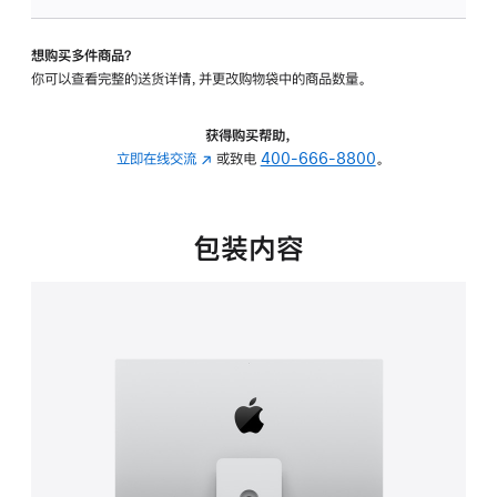
可
调
想购买多件商品？
倾
你可以查看完整的送货详情，并更改购物袋中的商品数量。
斜
度
及
获得购买帮助，
高
立即在线交流
(在
或致电
400-666-8800
。
度
新
的
窗
支
口
包装内容
架
中
的
打
分
开)
期
付
款
选
项)