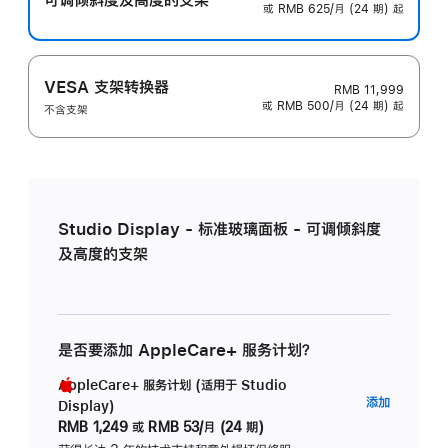
或 RMB 625/月 (24 期) 起
VESA 支架转换器
RMB 11,999
或 RMB 500/月 (24 期) 起
不含支架
Studio Display - 标准玻璃面板 - 可调倾斜度
及高度的支架
是否要添加 AppleCare+ 服务计划？
AppleCare+ 服务计划 (适用于 Studio
AppleC
添加
Display)
服
RMB 1,249
或
RMB 53/月 (24 期)