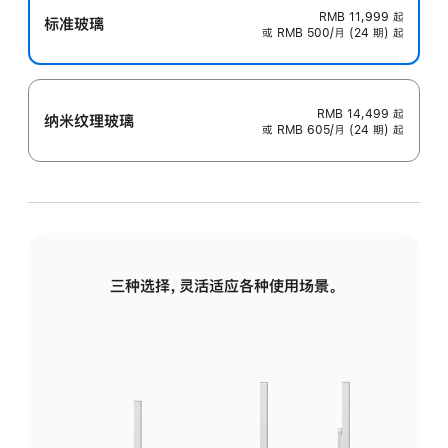
RMB 11,999
起
标准玻璃
或 RMB 500/月 (24 期) 起
RMB 14,499
起
纳米纹理玻璃
或 RMB 605/月 (24 期) 起
三种选择，灵活适应各种使用场景。
标