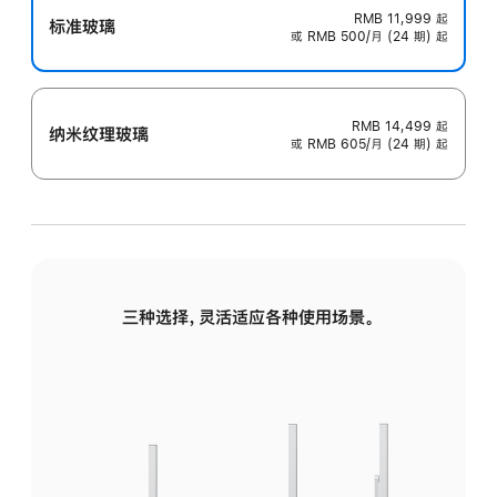
RMB 11,999
起
标准玻璃
或 RMB 500/月 (24 期) 起
RMB 14,499
起
纳米纹理玻璃
或 RMB 605/月 (24 期) 起
三种选择，灵活适应各种使用场景。
标