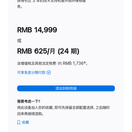
务
获得长达 3 年的技术支持和意外损坏保修服
务。
计
划
(适
RMB 14,999
用
于
或
Studio
RMB 625/月 (24 期)
Display
含增值税及其他法定税费
：约 RMB 1,736
脚
‡。
注
可享免息分期付款
(Studio
Display
-
添加到购物袋
标
准
需要考虑一下？
玻
将此设备加入你的收藏，即可先保留全部配置选择，之后随时
璃
回来再继续选购。
面
板
收藏
-