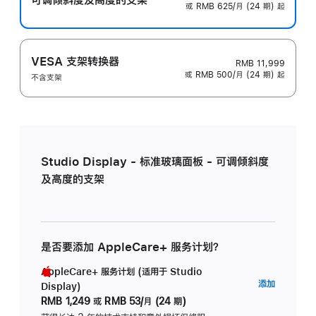
或 RMB 625/月 (24 期) 起
VESA 支架转换器
RMB 11,999
或 RMB 500/月 (24 期) 起
不含支架
Studio Display - 标准玻璃面板 - 可调倾斜度
及高度的支架
是否要添加 AppleCare+ 服务计划？
AppleCare+ 服务计划 (适用于 Studio
AppleC
添加
Display)
服
RMB 1,249
或
RMB 53/月 (24 期)