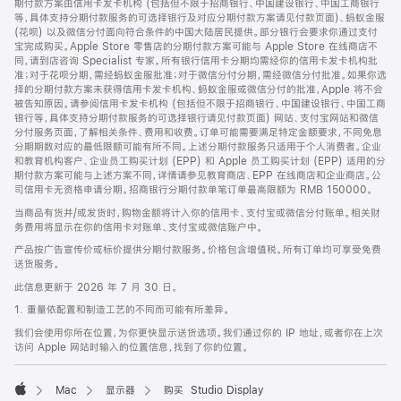
期付款方案由信用卡发卡机构 (包括但不限于招商银行、中国建设银行、中国工商银行
等，具体支持分期付款服务的可选择银行及对应分期付款方案请见付款页面)、蚂蚁金服
(花呗) 以及微信分付面向符合条件的中国大陆居民提供。部分银行会要求你通过支付
宝完成购买。Apple Store 零售店的分期付款方案可能与 Apple Store 在线商店不
同，请到店咨询 Specialist 专家。所有银行信用卡分期均需经你的信用卡发卡机构批
准；对于花呗分期，需经蚂蚁金服批准；对于微信分付分期，需经微信分付批准。如果你选
择的分期付款方案未获得信用卡发卡机构、蚂蚁金服或微信分付的批准，Apple 将不会
被告知原因。请参阅信用卡发卡机构 (包括但不限于招商银行、中国建设银行、中国工商
银行等，具体支持分期付款服务的可选择银行请见付款页面) 网站、支付宝网站和微信
分付服务页面，了解相关条件、费用和收费。订单可能需要满足特定金额要求，不同免息
分期期数对应的最低限额可能有所不同。上述分期付款服务只适用于个人消费者。企业
和教育机构客户、企业员工购买计划 (EPP) 和 Apple 员工购买计划 (EPP) 适用的分
期付款方案可能与上述方案不同，详情请参见教育商店、EPP 在线商店和企业商店。公
司信用卡无资格申请分期。招商银行分期付款单笔订单最高限额为 RMB 150000。
当商品有货并/或发货时，购物金额将计入你的信用卡、支付宝或微信分付账单。相关财
务费用将显示在你的信用卡对账单、支付宝或微信账户中。
产品按广告宣传价或标价提供分期付款服务。价格包含增值税。所有订单均可享受免费
送货服务。
此信息更新于 2026 年 7 月 30 日。
1. 重量依配置和制造工艺的不同而可能有所差异。
我们会使用你所在位置，为你更快显示送货选项。我们通过你的 IP 地址，或者你在上次
访问 Apple 网站时输入的位置信息，找到了你的位置。
Mac
显示器
购买 Studio Display