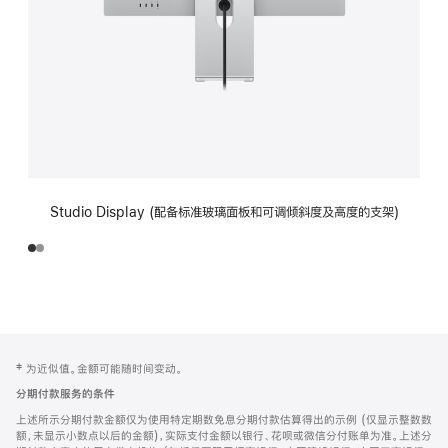
Studio Display (配备标准玻璃面板和可调倾斜度及高度的支架)
网
脚
‡ 为近似值。金额可能随时间变动。
注
页
分期付款服务的条件
页
上述所示分期付款金额仅为使用特定期数免息分期付款估算得出的示例 (仅显示整数数
脚
额，未显示小数点以后的金额)，实际支付金额以银行、花呗或微信分付账单为准。上述分