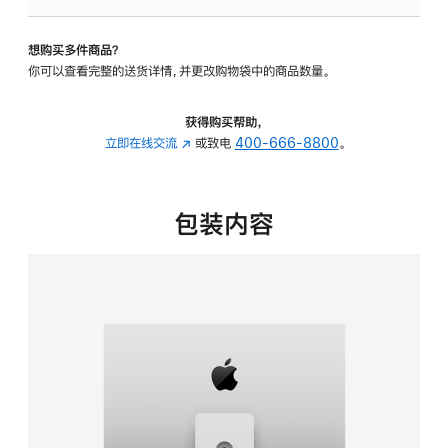
可
调
想购买多件商品？
倾
你可以查看完整的送货详情，并更改购物袋中的商品数量。
斜
度
及
获得购买帮助，
高
立即在线交流
(在
或致电
400-666-8800
。
度
新
的
窗
支
口
包装内容
架
中
的
打
分
开)
期
付
款
选
项)