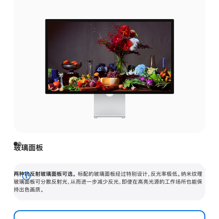
玻璃面板
两种抗反射玻璃面板可选。
标配的玻璃面板经过特别设计，反光率极低。纳米纹理
展
玻璃面板可分散反射光，从而进一步减少反光，即使在高亮光源的工作场所也能保
持出色画质。
开