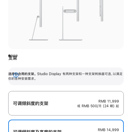
支架
选择你合用的支架。
Studio Display 有两种支架和一种支架转换器可选，以满足
展
你的各种安装需求。
开
RMB 11,999
可调倾斜度的支架
或 RMB 500/月 (24 期) 起
RMB 14,999
可调倾斜度及高‍度的支‍架