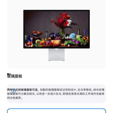
玻璃面板
两种抗反射玻璃面板可选。
标配的玻璃面板经过特别设计，反光率极低。纳米纹理
展
玻璃面板可分散反射光，从而进一步减少反光，即使在高亮光源的工作场所也能保
持出色画质。
开