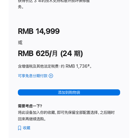
务
获得长达 3 年的技术支持和意外损坏保修服
务。
计
划
(适
RMB 14,999
用
于
或
Studio
RMB 625/月 (24 期)
Display
含增值税及其他法定税费
：约 RMB 1,736
脚
‡。
注
可享免息分期付款
(Studio
Display
-
添加到购物袋
标
准
需要考虑一下？
玻
将此设备加入你的收藏，即可先保留全部配置选择，之后随时
璃
回来再继续选购。
面
板
收藏
-