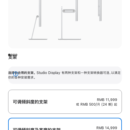
支架
选择你合用的支架。
Studio Display 有两种支架和一种支架转换器可选，以满足
展
你的各种安装需求。
开
RMB 11,999
可调倾斜度的支架
或 RMB 500/月 (24 期) 起
RMB 14,999
可调倾斜度及高‍度的支‍架