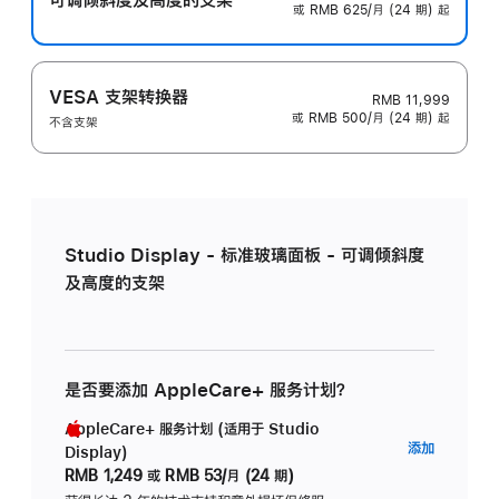
或 RMB 625/月 (24 期) 起
VESA 支架转换器
RMB 11,999
或 RMB 500/月 (24 期) 起
不含支架
Studio Display - 标准玻璃面板 - 可调倾斜度
及高度的支架
是否要添加 AppleCare+ 服务计划？
AppleCare+ 服务计划 (适用于 Studio
AppleC
添加
Display)
服
RMB 1,249
或
RMB 53/月 (24 期)