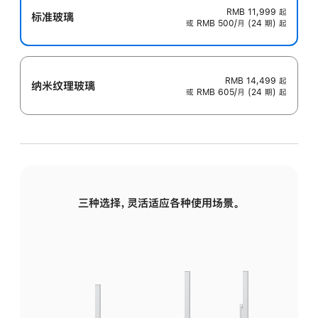
RMB 11,999
起
标准玻璃
或 RMB 500/月 (24 期) 起
RMB 14,499
起
纳米纹理玻璃
或 RMB 605/月 (24 期) 起
三种选择，灵活适应各种使用场景。
标