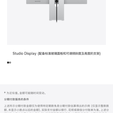
Studio Display (配备标准玻璃面板和可调倾斜度及高度的支架)
网
脚
‡ 为近似值。金额可能随时间变动。
注
页
分期付款服务的条件
页
上述所示分期付款金额仅为使用特定期数免息分期付款估算得出的示例 (仅显示整数数
脚
额，未显示小数点以后的金额)，实际支付金额以银行、花呗或微信分付账单为准。上述分