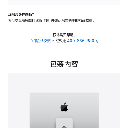
可
调
想购买多件商品？
倾
你可以查看完整的送货详情，并更改购物袋中的商品数量。
斜
度
及
获得购买帮助，
高
立即在线交流
(在
或致电
400-666-8800
。
度
新
的
窗
支
口
包装内容
架
中
的
打
分
开)
期
付
款
选
项)