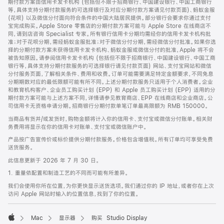
期付款方案由信用卡发卡机构 (包括但不限于招商银行、中国建设银行、中国工商银行
等，具体支持分期付款服务的可选择银行及对应分期付款方案请见付款页面)、蚂蚁金服
(花呗) 以及微信分付面向符合条件的中国大陆居民提供。部分银行会要求你通过支付
宝完成购买。Apple Store 零售店的分期付款方案可能与 Apple Store 在线商店不
同，请到店咨询 Specialist 专家。所有银行信用卡分期均需经你的信用卡发卡机构批
准；对于花呗分期，需经蚂蚁金服批准；对于微信分付分期，需经微信分付批准。如果你选
择的分期付款方案未获得信用卡发卡机构、蚂蚁金服或微信分付的批准，Apple 将不会
被告知原因。请参阅信用卡发卡机构 (包括但不限于招商银行、中国建设银行、中国工商
银行等，具体支持分期付款服务的可选择银行请见付款页面) 网站、支付宝网站和微信
分付服务页面，了解相关条件、费用和收费。订单可能需要满足特定金额要求，不同免息
分期期数对应的最低限额可能有所不同。上述分期付款服务只适用于个人消费者。企业
和教育机构客户、企业员工购买计划 (EPP) 和 Apple 员工购买计划 (EPP) 适用的分
期付款方案可能与上述方案不同，详情请参见教育商店、EPP 在线商店和企业商店。公
司信用卡无资格申请分期。招商银行分期付款单笔订单最高限额为 RMB 150000。
当商品有货并/或发货时，购物金额将计入你的信用卡、支付宝或微信分付账单。相关财
务费用将显示在你的信用卡对账单、支付宝或微信账户中。
产品按广告宣传价或标价提供分期付款服务。价格包含增值税。所有订单均可享受免费
送货服务。
此信息更新于 2026 年 7 月 30 日。
1. 重量依配置和制造工艺的不同而可能有所差异。
我们会使用你所在位置，为你更快显示送货选项。我们通过你的 IP 地址，或者你在上次
访问 Apple 网站时输入的位置信息，找到了你的位置。
Mac
显示器
购买 Studio Display