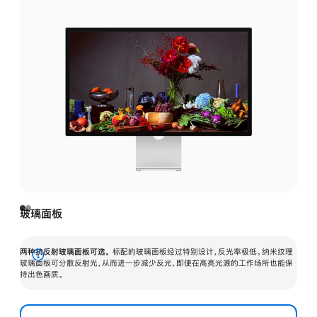
玻璃面板
两种抗反射玻璃面板可选。
标配的玻璃面板经过特别设计，反光率极低。纳米纹理
展
玻璃面板可分散反射光，从而进一步减少反光，即使在高亮光源的工作场所也能保
持出色画质。
开