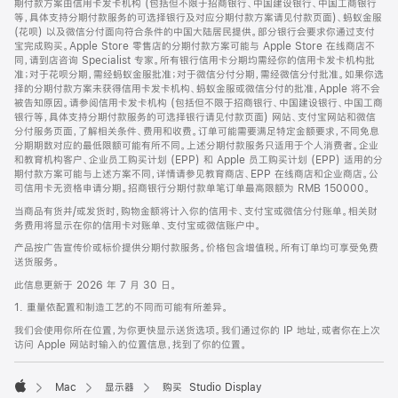
期付款方案由信用卡发卡机构 (包括但不限于招商银行、中国建设银行、中国工商银行
等，具体支持分期付款服务的可选择银行及对应分期付款方案请见付款页面)、蚂蚁金服
(花呗) 以及微信分付面向符合条件的中国大陆居民提供。部分银行会要求你通过支付
宝完成购买。Apple Store 零售店的分期付款方案可能与 Apple Store 在线商店不
同，请到店咨询 Specialist 专家。所有银行信用卡分期均需经你的信用卡发卡机构批
准；对于花呗分期，需经蚂蚁金服批准；对于微信分付分期，需经微信分付批准。如果你选
择的分期付款方案未获得信用卡发卡机构、蚂蚁金服或微信分付的批准，Apple 将不会
被告知原因。请参阅信用卡发卡机构 (包括但不限于招商银行、中国建设银行、中国工商
银行等，具体支持分期付款服务的可选择银行请见付款页面) 网站、支付宝网站和微信
分付服务页面，了解相关条件、费用和收费。订单可能需要满足特定金额要求，不同免息
分期期数对应的最低限额可能有所不同。上述分期付款服务只适用于个人消费者。企业
和教育机构客户、企业员工购买计划 (EPP) 和 Apple 员工购买计划 (EPP) 适用的分
期付款方案可能与上述方案不同，详情请参见教育商店、EPP 在线商店和企业商店。公
司信用卡无资格申请分期。招商银行分期付款单笔订单最高限额为 RMB 150000。
当商品有货并/或发货时，购物金额将计入你的信用卡、支付宝或微信分付账单。相关财
务费用将显示在你的信用卡对账单、支付宝或微信账户中。
产品按广告宣传价或标价提供分期付款服务。价格包含增值税。所有订单均可享受免费
送货服务。
此信息更新于 2026 年 7 月 30 日。
1. 重量依配置和制造工艺的不同而可能有所差异。
我们会使用你所在位置，为你更快显示送货选项。我们通过你的 IP 地址，或者你在上次
访问 Apple 网站时输入的位置信息，找到了你的位置。
Mac
显示器
购买 Studio Display