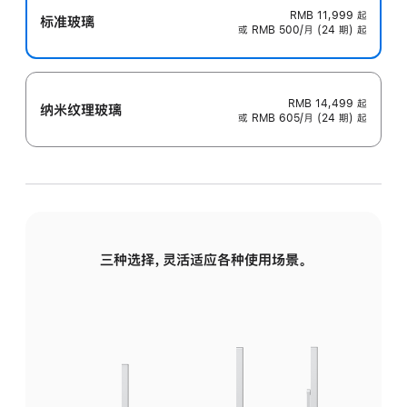
RMB 11,999
起
标准玻璃
或 RMB 500/月 (24 期) 起
RMB 14,499
起
纳米纹理玻璃
或 RMB 605/月 (24 期) 起
三种选择，灵活适应各种使用场景。
标