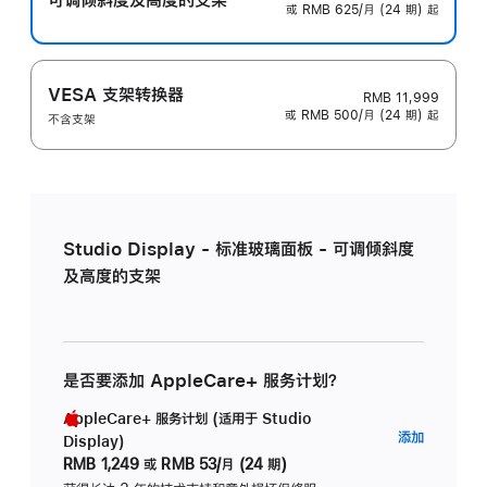
或 RMB 625/月 (24 期) 起
VESA 支架转换器
RMB 11,999
或 RMB 500/月 (24 期) 起
不含支架
Studio Display - 标准玻璃面板 - 可调倾斜度
及高度的支架
是否要添加 AppleCare+ 服务计划？
AppleCare+ 服务计划 (适用于 Studio
AppleC
添加
Display)
服
RMB 1,249
或
RMB 53/月 (24 期)