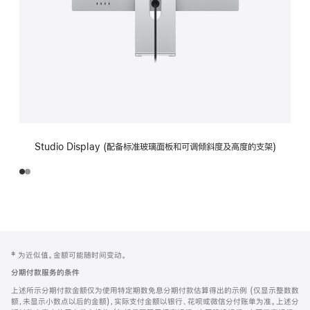
Studio Display (配备标准玻璃面板和可调倾斜度及高度的支架)
网
脚
‡ 为近似值。金额可能随时间变动。
注
页
分期付款服务的条件
页
上述所示分期付款金额仅为使用特定期数免息分期付款估算得出的示例 (仅显示整数数
脚
额，未显示小数点以后的金额)，实际支付金额以银行、花呗或微信分付账单为准。上述分