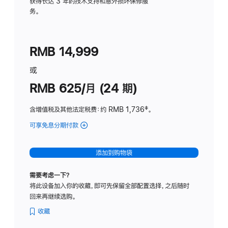
务
获得长达 3 年的技术支持和意外损坏保修服
务。
计
划
(适
RMB 14,999
用
于
或
Studio
RMB 625/月 (24 期)
Display
含增值税及其他法定税费
：约 RMB 1,736
脚
‡。
注
可享免息分期付款
(Studio
Display
-
添加到购物袋
标
准
需要考虑一下？
玻
将此设备加入你的收藏，即可先保留全部配置选择，之后随时
璃
回来再继续选购。
面
板
收藏
-