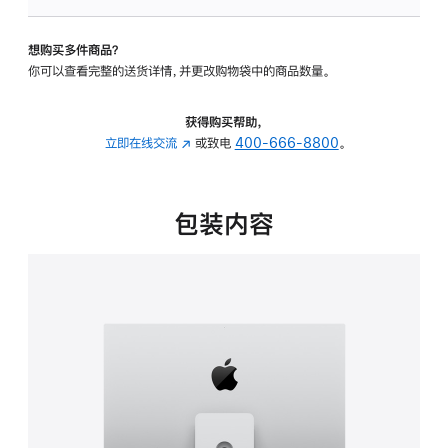
可
调
想购买多件商品？
倾
你可以查看完整的送货详情，并更改购物袋中的商品数量。
斜
度
及
获得购买帮助，
高
立即在线交流
(在
或致电
400-666-8800
。
度
新
的
窗
支
口
包装内容
架
中
的
打
分
开)
期
付
款
选
项)