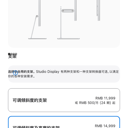
支架
选择你合用的支架。
Studio Display 有两种支架和一种支架转换器可选，以满足
展
你的各种安装需求。
开
RMB 11,999
可调倾斜度的支架
或 RMB 500/月 (24 期) 起
RMB 14,999
可调倾斜度及高‍度的支‍架