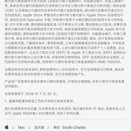
期付款方案由信用卡发卡机构 (包括但不限于招商银行、中国建设银行、中国工商银行
等，具体支持分期付款服务的可选择银行及对应分期付款方案请见付款页面)、蚂蚁金服
(花呗) 以及微信分付面向符合条件的中国大陆居民提供。部分银行会要求你通过支付
宝完成购买。Apple Store 零售店的分期付款方案可能与 Apple Store 在线商店不
同，请到店咨询 Specialist 专家。所有银行信用卡分期均需经你的信用卡发卡机构批
准；对于花呗分期，需经蚂蚁金服批准；对于微信分付分期，需经微信分付批准。如果你选
择的分期付款方案未获得信用卡发卡机构、蚂蚁金服或微信分付的批准，Apple 将不会
被告知原因。请参阅信用卡发卡机构 (包括但不限于招商银行、中国建设银行、中国工商
银行等，具体支持分期付款服务的可选择银行请见付款页面) 网站、支付宝网站和微信
分付服务页面，了解相关条件、费用和收费。订单可能需要满足特定金额要求，不同免息
分期期数对应的最低限额可能有所不同。上述分期付款服务只适用于个人消费者。企业
和教育机构客户、企业员工购买计划 (EPP) 和 Apple 员工购买计划 (EPP) 适用的分
期付款方案可能与上述方案不同，详情请参见教育商店、EPP 在线商店和企业商店。公
司信用卡无资格申请分期。招商银行分期付款单笔订单最高限额为 RMB 150000。
当商品有货并/或发货时，购物金额将计入你的信用卡、支付宝或微信分付账单。相关财
务费用将显示在你的信用卡对账单、支付宝或微信账户中。
产品按广告宣传价或标价提供分期付款服务。价格包含增值税。所有订单均可享受免费
送货服务。
此信息更新于 2026 年 7 月 30 日。
1. 重量依配置和制造工艺的不同而可能有所差异。
我们会使用你所在位置，为你更快显示送货选项。我们通过你的 IP 地址，或者你在上次
访问 Apple 网站时输入的位置信息，找到了你的位置。
Mac
显示器
购买 Studio Display