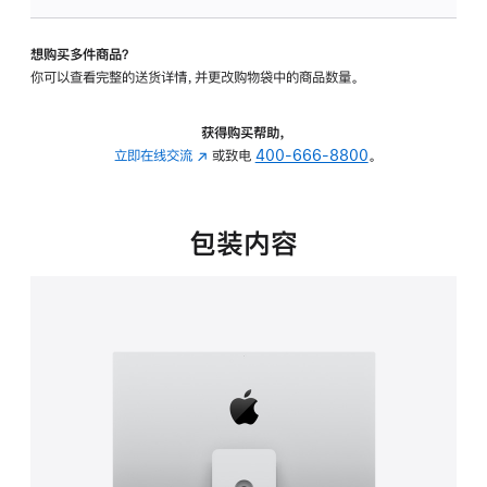
可
调
想购买多件商品？
倾
你可以查看完整的送货详情，并更改购物袋中的商品数量。
斜
度
及
获得购买帮助，
高
立即在线交流
(在
或致电
400-666-8800
。
度
新
的
窗
支
口
包装内容
架
中
的
打
分
开)
期
付
款
选
项)