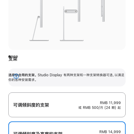
支架
选择你合用的支架。
Studio Display 有两种支架和一种支架转换器可选，以满足
展
你的各种安装需求。
开
RMB 11,999
可调倾斜度的支架
或 RMB 500/月 (24 期) 起
RMB 14,999
可调倾斜度及高‍度的支‍架