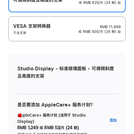
或 RMB 625/月 (24 期) 起
VESA 支架转换器
RMB 11,999
或 RMB 500/月 (24 期) 起
不含支架
Studio Display - 标准玻璃面板 - 可调倾斜度
及高度的支架
是否要添加 AppleCare+ 服务计划？
AppleCare+ 服务计划 (适用于 Studio
AppleC
添加
Display)
服
RMB 1,249
或
RMB 53/月 (24 期)