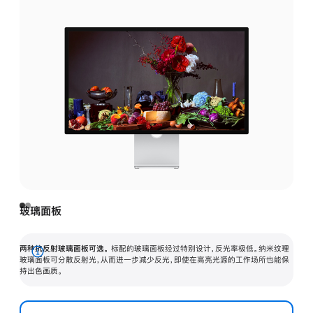
玻璃面板
两种抗反射玻璃面板可选。
标配的玻璃面板经过特别设计，反光率极低。纳米纹理
展
玻璃面板可分散反射光，从而进一步减少反光，即使在高亮光源的工作场所也能保
持出色画质。
开