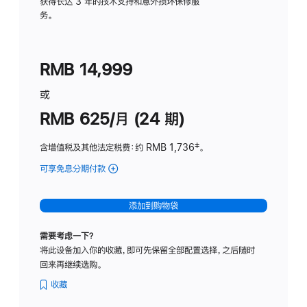
务
获得长达 3 年的技术支持和意外损坏保修服
务。
计
划
(适
RMB 14,999
用
于
或
Studio
RMB 625/月 (24 期)
Display
含增值税及其他法定税费
：约 RMB 1,736
脚
‡。
注
可享免息分期付款
(Studio
Display
-
添加到购物袋
标
准
需要考虑一下？
玻
将此设备加入你的收藏，即可先保留全部配置选择，之后随时
璃
回来再继续选购。
面
板
收藏
-