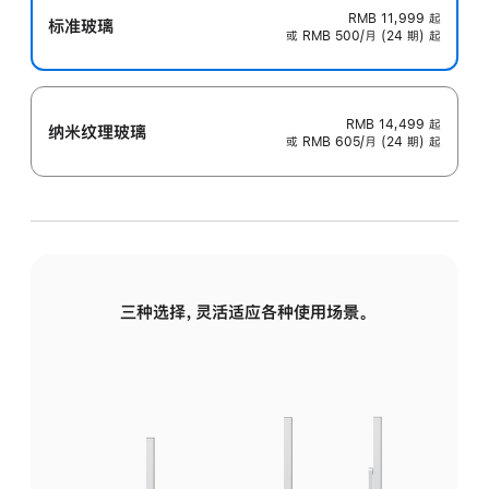
RMB 11,999
起
标准玻璃
或 RMB 500/月 (24 期) 起
RMB 14,499
起
纳米纹理玻璃
或 RMB 605/月 (24 期) 起
三种选择，灵活适应各种使用场景。
标