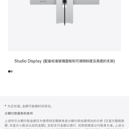
Studio Display (配备标准玻璃面板和可调倾斜度及高度的支架)
网
脚
‡ 为近似值。金额可能随时间变动。
注
页
分期付款服务的条件
页
上述所示分期付款金额仅为使用特定期数免息分期付款估算得出的示例 (仅显示整数数
脚
额，未显示小数点以后的金额)，实际支付金额以银行、花呗或微信分付账单为准。上述分