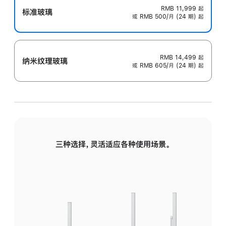
RMB 11,999
起
标准玻璃
或 RMB 500/月 (24 期) 起
RMB 14,499
起
纳米纹理玻璃
或 RMB 605/月 (24 期) 起
三种选择，灵活适应各种使用场景。
标