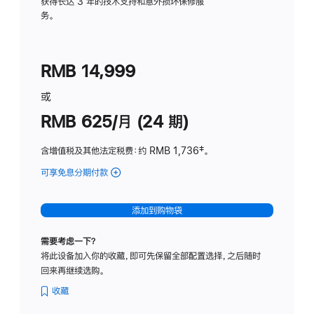
务
获得长达 3 年的技术支持和意外损坏保修服
务。
计
划
(适
RMB 14,999
用
于
或
Studio
RMB 625/月 (24 期)
Display
含增值税及其他法定税费
：约 RMB 1,736
脚
‡。
注
可享免息分期付款
(Studio
Display
-
添加到购物袋
标
准
需要考虑一下？
玻
将此设备加入你的收藏，即可先保留全部配置选择，之后随时
璃
回来再继续选购。
面
板
收藏
-