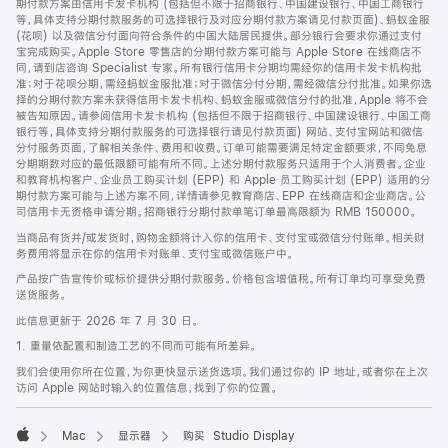
期付款方案由信用卡发卡机构 (包括但不限于招商银行、中国建设银行、中国工商银行
等，具体支持分期付款服务的可选择银行及对应分期付款方案请见付款页面)、蚂蚁金服
(花呗) 以及微信分付面向符合条件的中国大陆居民提供。部分银行会要求你通过支付
宝完成购买。Apple Store 零售店的分期付款方案可能与 Apple Store 在线商店不
同，请到店咨询 Specialist 专家。所有银行信用卡分期均需经你的信用卡发卡机构批
准；对于花呗分期，需经蚂蚁金服批准；对于微信分付分期，需经微信分付批准。如果你选
择的分期付款方案未获得信用卡发卡机构、蚂蚁金服或微信分付的批准，Apple 将不会
被告知原因。请参阅信用卡发卡机构 (包括但不限于招商银行、中国建设银行、中国工商
银行等，具体支持分期付款服务的可选择银行请见付款页面) 网站、支付宝网站和微信
分付服务页面，了解相关条件、费用和收费。订单可能需要满足特定金额要求，不同免息
分期期数对应的最低限额可能有所不同。上述分期付款服务只适用于个人消费者。企业
和教育机构客户、企业员工购买计划 (EPP) 和 Apple 员工购买计划 (EPP) 适用的分
期付款方案可能与上述方案不同，详情请参见教育商店、EPP 在线商店和企业商店。公
司信用卡无资格申请分期。招商银行分期付款单笔订单最高限额为 RMB 150000。
当商品有货并/或发货时，购物金额将计入你的信用卡、支付宝或微信分付账单。相关财
务费用将显示在你的信用卡对账单、支付宝或微信账户中。
产品按广告宣传价或标价提供分期付款服务。价格包含增值税。所有订单均可享受免费
送货服务。
此信息更新于 2026 年 7 月 30 日。
1. 重量依配置和制造工艺的不同而可能有所差异。
我们会使用你所在位置，为你更快显示送货选项。我们通过你的 IP 地址，或者你在上次
访问 Apple 网站时输入的位置信息，找到了你的位置。
Mac
显示器
购买 Studio Display