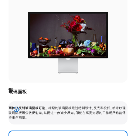
玻璃面板
两种抗反射玻璃面板可选。
标配的玻璃面板经过特别设计，反光率极低。纳米纹理
展
玻璃面板可分散反射光，从而进一步减少反光，即使在高亮光源的工作场所也能保
持出色画质。
开