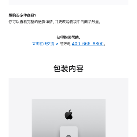
可
调
想购买多件商品？
倾
你可以查看完整的送货详情，并更改购物袋中的商品数量。
斜
度
及
获得购买帮助，
高
立即在线交流
(在
或致电
400-666-8800
。
度
新
的
窗
支
口
包装内容
架
中
的
打
分
开)
期
付
款
选
项)