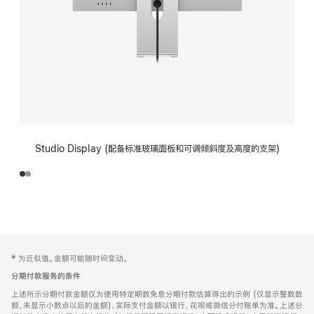
Studio Display (配备标准玻璃面板和可调倾斜度及高度的支架)
网
脚
‡ 为近似值。金额可能随时间变动。
注
页
分期付款服务的条件
页
上述所示分期付款金额仅为使用特定期数免息分期付款估算得出的示例 (仅显示整数数
脚
额，未显示小数点以后的金额)，实际支付金额以银行、花呗或微信分付账单为准。上述分