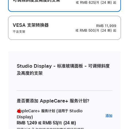
或 RMB 625/月 (24 期) 起
VESA 支架转换器
RMB 11,999
或 RMB 500/月 (24 期) 起
不含支架
Studio Display - 标准玻璃面板 - 可调倾斜度
及高度的支架
是否要添加 AppleCare+ 服务计划？
AppleCare+ 服务计划 (适用于 Studio
AppleC
添加
Display)
服
RMB 1,249
或
RMB 53/月 (24 期)