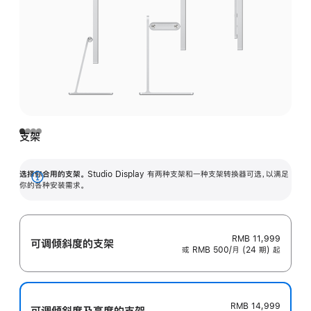
支架
选择你合用的支架。
Studio Display 有两种支架和一种支架转换器可选，以满足
展
你的各种安装需求。
开
RMB 11,999
可调倾斜度的支架
或 RMB 500/月 (24 期) 起
RMB 14,999
可调倾斜度及高‍度的支‍架