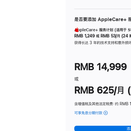
是否要添加 AppleCare+
AppleCare+ 服务计划 (适用于 Stu
RMB 1,249
或
RMB 53/月 (24 
获得长达 3 年的技术支持和意外损
RMB 14,999
或
RMB 625/月 (
含增值税及其他法定税费
：约 RMB 
可享免息分期付款
(Studio
Display
-
添