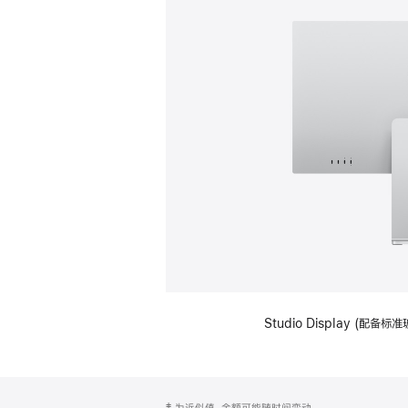
Studio Display (
网
脚