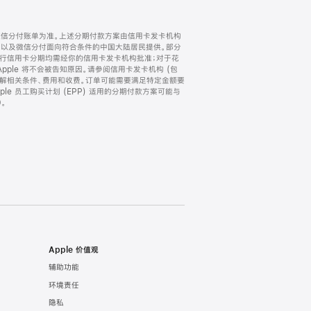
微信分付账单为准。上述分期付款方案由信用卡发卡机构
) 以及微信分付面向符合条件的中国大陆居民提供。部分
家。所有银行信用卡分期均需经你的信用卡发卡机构批准；对于花
ple 将不会被告知原因。请参阅信用卡发卡机构 (包
了解相关条件、费用和收费。订单可能需要满足特定金额要
e 员工购买计划 (EPP) 适用的分期付款方案可能与
。
Apple 价值观
辅助功能
环境责任
隐私