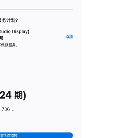
 服务计划？
dio Display)
AppleCare+
添加
期)
服
坏保修服务。
务
计
划
(适
用
于
24 期)
Studio
Display)
1,736
脚
‡。
注
加到购物袋