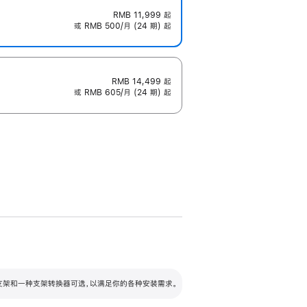
RMB 11,999
起
或 RMB 500/月 (24 期) 起
RMB 14,499
起
或 RMB 605/月 (24 期) 起
配可调倾斜度及高度的支架，额外增加 105
VESA 支架转换器
 有两种支架和一种支架转换器可选，以满足你的各种安装需求。
毫米的高度调节范围。
容的支架 (未随附)