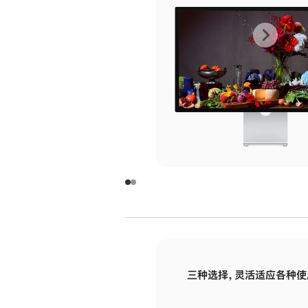
上
下
一
一
张
张
图
图
库
库
图
图
片
片
-
-
玻
玻
璃
璃
三种选择，灵活适应各种使
面
面
板
板