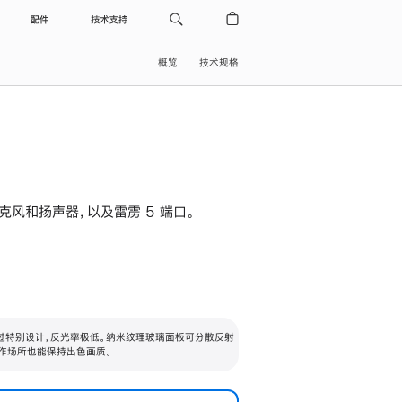
配件
技术支持
概览
技术规格
级麦克风和扬声器，以及雷雳 5 端口。
过特别设计，反光率极低。纳米纹理玻璃面板可分散反射
作场所也能保持出色画质。