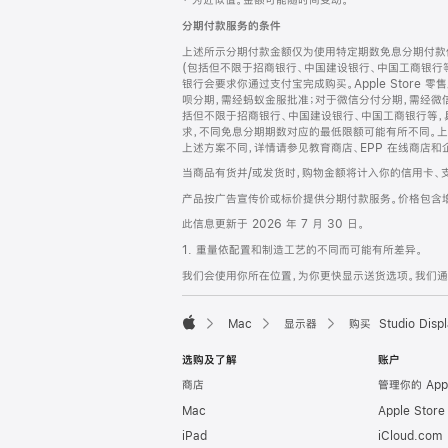
‡ 为近似值。金额可能随时间变动。
注
页
分期付款服务的条件
页
上述所示分期付款金额仅为使用特定期数免息分期付款估
脚
(包括但不限于招商银行、中国建设银行、中国工商银行
银行会要求你通过支付宝完成购买。Apple Store 零
呗分期，需经蚂蚁金服批准；对于微信分付分期，需经微信
括但不限于招商银行、中国建设银行、中国工商银行等，
求，不同免息分期期数对应的最低限额可能有所不同。上述分
上述方案不同，详情请参见教育商店、EPP 在线商店和
当商品有货并/或发货时，购物金额将计入你的信用卡、
产品按广告宣传价或标价提供分期付款服务。价格包含
此信息更新于 2026 年 7 月 30 日。
1. 重量依配置和制造工艺的不同而可能有所差异。
我们会使用你所在位置，为你更快显示送货选项。我们通过你
Mac
显示器
购买 Studio Displ
Apple
选购及了解
账户
商店
管理你的 App
Mac
Apple Stor
iPad
iCloud.com