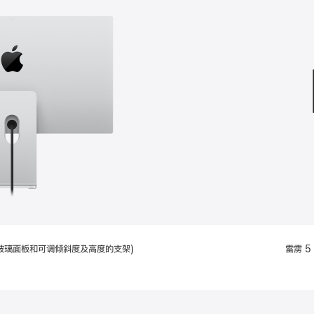
款
选
项)
配备标准玻璃面板和可调倾斜度及高度的支架)
雷雳 5 