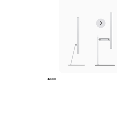
上
下
一
一
张
张
图
图
库
库
图
图
片
片
-
-
支
支
架
架