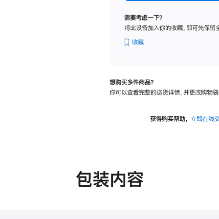
标
准
需要考虑一下？
玻
将此设备加入你的收藏，即可先保留
璃
面
收藏
板
-
可
想购买多件商品？
调
你可以查看完整的送货详情，并更改购物袋
倾
斜
度
获得购买帮助，
立即在线
及
高
度
的
支
包装内容
架
的
分
期
付