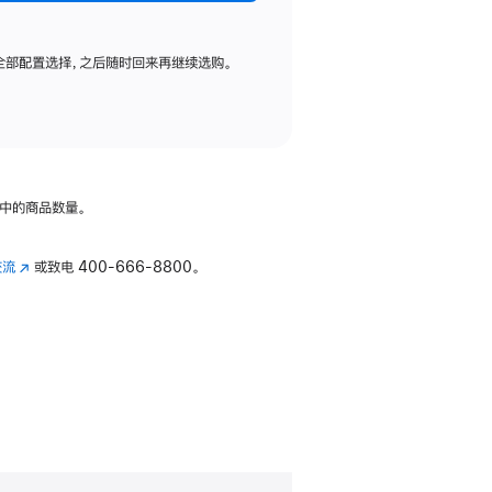
全部配置选择，之后随时回来再继续选购。
中的商品数量。
交流
(在
或致电
400-666-8800。
新
窗
口
中
打
开)