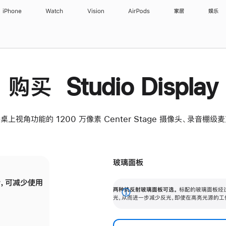
iPhone
Watch
Vision
AirPods
家居
娱乐
购买 Studio Display
桌上视角功能的 1200 万像素 Center Stage 摄像头、录音棚
玻璃面板
，可减少使用
纳米纹理玻璃面板可进一步减少反光，即使在
两种抗反射玻璃面板可选。
标配的玻璃面板经
。
有高亮光源的场所使用，也能保持出色画质。
展
光，从而进一步减少反光，即使在高亮光源的工
开