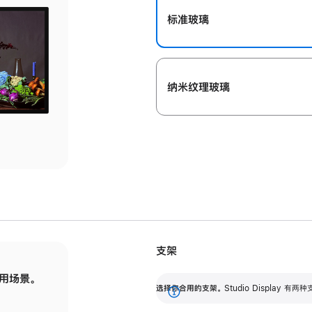
标准玻璃
纳米纹理玻璃
支架
用场景。
标配可调倾斜度的支架，提供 30 度的倾斜度
选
选择你合用的支架。
Studio Display
调节范围。
展