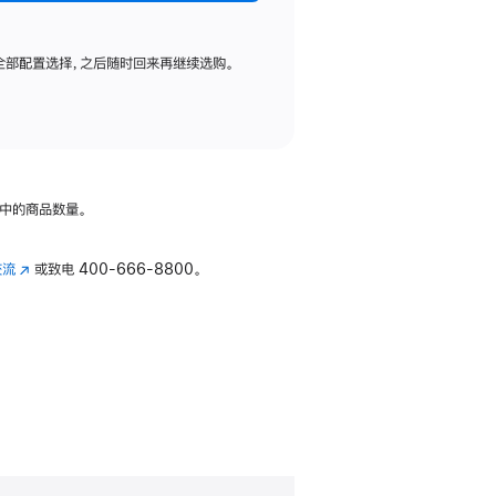
全部配置选择，之后随时回来再继续选购。
中的商品数量。
交流
(在
或致电
400-666-8800。
新
窗
口
中
打
开)