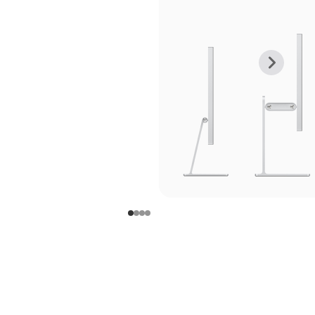
上
下
一
一
张
张
图
图
库
库
图
图
片
片
-
-
支
支
架
架