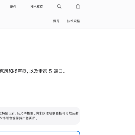
配件
技术支持
概览
技术规格
级麦克风和扬声器，以及雷雳 5 端口。
过特别设计，反光率极低。纳米纹理玻璃面板可分散反射
作场所也能保持出色画质。