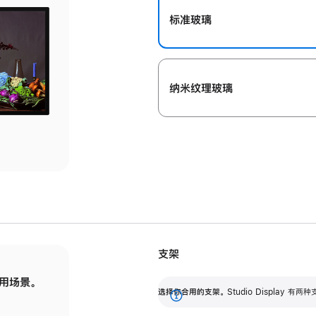
标准玻璃
纳米纹理玻璃
支架
用场景。
标配可调倾斜度的支架，提供 30 度的倾斜度
选
选择你合用的支架。
Studio Display
调节范围。
展