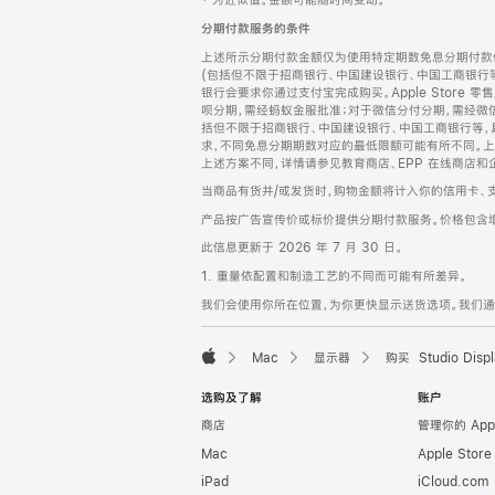
‡ 为近似值。金额可能随时间变动。
注
页
分期付款服务的条件
页
上述所示分期付款金额仅为使用特定期数免息分期付款估
脚
(包括但不限于招商银行、中国建设银行、中国工商银行
银行会要求你通过支付宝完成购买。Apple Store 零
呗分期，需经蚂蚁金服批准；对于微信分付分期，需经微信
括但不限于招商银行、中国建设银行、中国工商银行等，
求，不同免息分期期数对应的最低限额可能有所不同。上述分
上述方案不同，详情请参见教育商店、EPP 在线商店和
当商品有货并/或发货时，购物金额将计入你的信用卡、
产品按广告宣传价或标价提供分期付款服务。价格包含
此信息更新于 2026 年 7 月 30 日。
1. 重量依配置和制造工艺的不同而可能有所差异。
我们会使用你所在位置，为你更快显示送货选项。我们通过你
Mac
显示器
购买 Studio Displ
Apple
选购及了解
账户
商店
管理你的 App
Mac
Apple Stor
iPad
iCloud.com