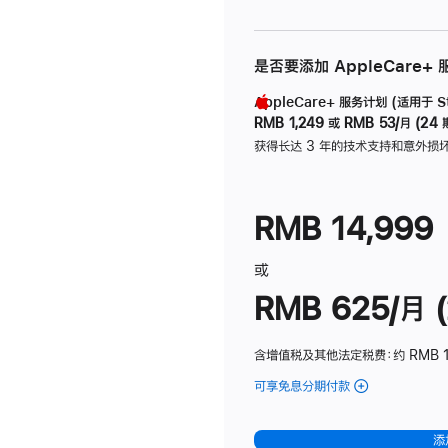
是否要添加 AppleCare+
AppleCare+ 服务计划 (适用于 Stu
RMB 1,249
或
RMB 53/月 (24 
获得长达 3 年的技术支持和意外损
RMB 14,999
或
RMB 625/月 (
含增值税及其他法定税费
：约 RMB 
可享免息分期付款
(Studio
Display
-
添