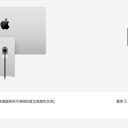
款
选
项)
配备标准玻璃面板和可调倾斜度及高度的支架)
雷雳 5 