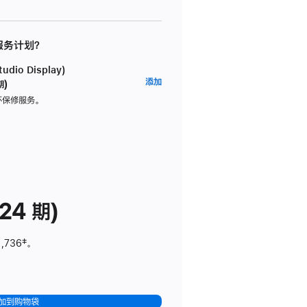
 服务计划？
dio Display)
AppleCare+
添加
期)
服
坏保修服务。
务
计
划
(适
用
于
24 期)
Studio
Display)
1,736
脚
‡。
注
加到购物袋