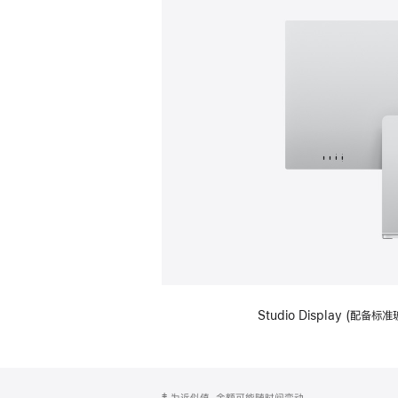
Studio Display (
网
脚