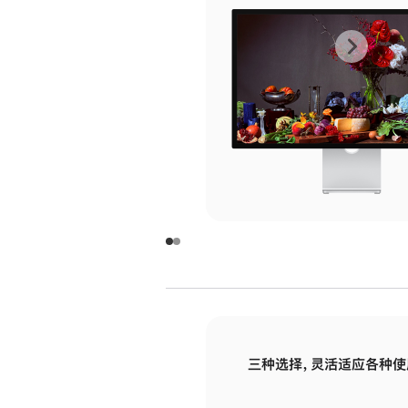
上
下
一
一
张
张
图
图
库
库
图
图
片
片
-
-
玻
玻
璃
璃
三种选择，灵活适应各种使
面
面
板
板