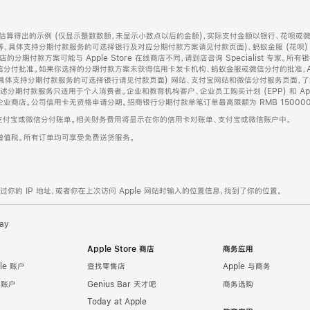
算得出的示例 (仅显示整数数额，未显示小数点以后的金额)，实际支付金额以银行、花呗或
等，具体支持分期付款服务的可选择银行及对应分期付款方案请见付款页面)、蚂蚁金服 (花呗
售店的分期付款方案可能与 Apple Store 在线商店不同，请到店咨询 Specialist 专
分付批准。如果你选择的分期付款方案未获得信用卡发卡机构、蚂蚁金服或微信分付的批准，Ap
具体支持分期付款服务的可选择银行请见付款页面) 网站、支付宝网站和微信分付服务页面，
期付款服务只适用于个人消费者。企业和教育机构客户、企业员工购买计划 (EPP) 和 Appl
企业商店。公司信用卡无资格申请分期。招商银行分期付款单笔订单最高限额为 RMB 150000
支付宝或微信分付账单。相关财务费用将显示在你的信用卡对账单、支付宝或微信账户中。
增值税。所有订单均可享受免费送货服务。
的 IP 地址，或者你在上次访问 Apple 网站时输入的位置信息，找到了你的位置。
ay
Apple Store 商店
商务应用
le 账户
查找零售店
Apple 与商务
e 账户
Genius Bar 天才吧
商务选购
Today at Apple