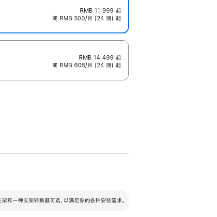
RMB 11,999
起
或 RMB 500/月 (24 期) 起
RMB 14,499
起
或 RMB 605/月 (24 期) 起
配可调倾斜度及高度的支架，额外增加 105
VESA 支架转换器
 有两种支架和一种支架转换器可选，以满足你的各种安装需求。
毫米的高度调节范围。
容的支架 (未随附)