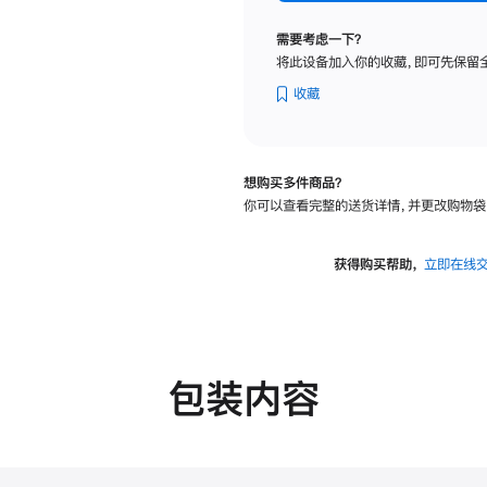
标
准
需要考虑一下？
玻
将此设备加入你的收藏，即可先保留
璃
面
收藏
板
-
可
想购买多件商品？
调
你可以查看完整的送货详情，并更改购物袋
倾
斜
度
获得购买帮助，
立即在线
及
高
度
的
支
包装内容
架
的
分
期
付