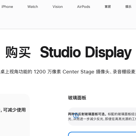
iPhone
Watch
Vision
AirPods
家居
娱乐
购买 Studio Display
桌上视角功能的 1200 万像素 Center Stage 摄像头、录音棚
玻璃面板
，可减少使用
纳米纹理玻璃面板可进一步减少反光，即使在
两种抗反射玻璃面板可选。
标配的玻璃面板经
。
有高亮光源的场所使用，也能保持出色画质。
展
光，从而进一步减少反光，即使在高亮光源的工
开