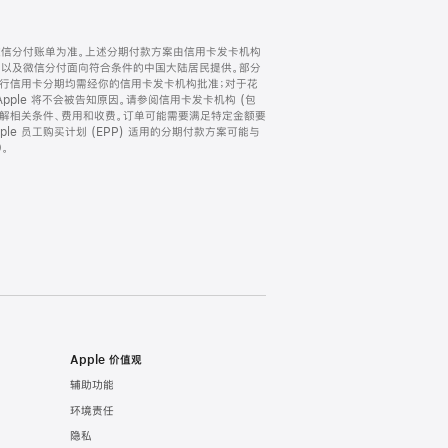
微信分付账单为准。上述分期付款方案由信用卡发卡机构
) 以及微信分付面向符合条件的中国大陆居民提供。部分
家。所有银行信用卡分期均需经你的信用卡发卡机构批准；对于花
ple 将不会被告知原因。请参阅信用卡发卡机构 (包
了解相关条件、费用和收费。订单可能需要满足特定金额要
e 员工购买计划 (EPP) 适用的分期付款方案可能与
。
Apple 价值观
辅助功能
环境责任
隐私