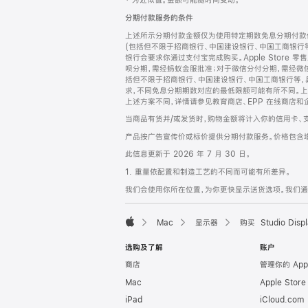
‡ 为近似值。金额可能随时间变动。
注
页
分期付款服务的条件
页
上述所示分期付款金额仅为使用特定期数免息分期付款估
脚
(包括但不限于招商银行、中国建设银行、中国工商银行
银行会要求你通过支付宝完成购买。Apple Store 零
呗分期，需经蚂蚁金服批准；对于微信分付分期，需经微信
括但不限于招商银行、中国建设银行、中国工商银行等，
求，不同免息分期期数对应的最低限额可能有所不同。上述分
上述方案不同，详情请参见教育商店、EPP 在线商店和
当商品有货并/或发货时，购物金额将计入你的信用卡、
产品按广告宣传价或标价提供分期付款服务。价格包含
此信息更新于 2026 年 7 月 30 日。
1. 重量依配置和制造工艺的不同而可能有所差异。
我们会使用你所在位置，为你更快显示送货选项。我们通过你
Mac
显示器
购买 Studio Displ
Apple
选购及了解
账户
商店
管理你的 App
Mac
Apple Stor
iPad
iCloud.com