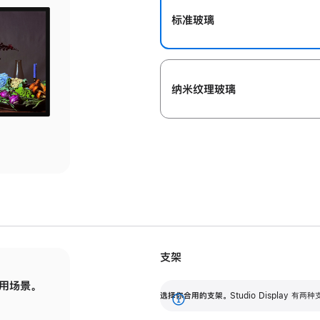
标准玻璃
纳米纹理玻璃
支架
用场景。
标配可调倾斜度的支架，提供 30 度的倾斜度
选
选择你合用的支架。
Studio Display
调节范围。
展