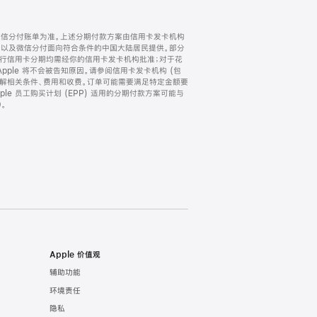
微信分付账单为准。上述分期付款方案由信用卡发卡机构
) 以及微信分付面向符合条件的中国大陆居民提供。部分
家。所有银行信用卡分期均需经你的信用卡发卡机构批准；对于花
ple 将不会被告知原因。请参阅信用卡发卡机构 (包
了解相关条件、费用和收费。订单可能需要满足特定金额要
e 员工购买计划 (EPP) 适用的分期付款方案可能与
。
Apple 价值观
辅助功能
环境责任
隐私