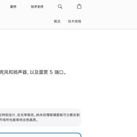
配件
技术支持
概览
技术规格
级麦克风和扬声器，以及雷雳 5 端口。
过特别设计，反光率极低。纳米纹理玻璃面板可分散反射
作场所也能保持出色画质。