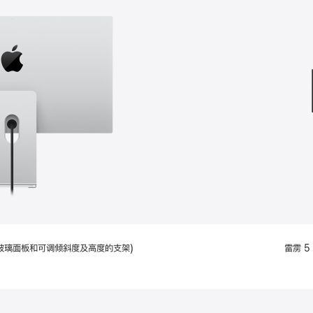
款
选
项)
配备标准玻璃面板和可调倾斜度及高度的支架)
雷雳 5 