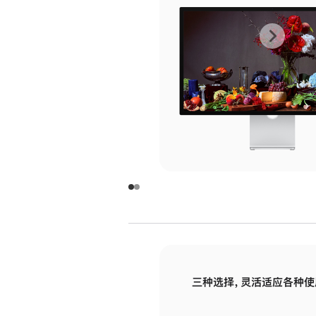
上
下
一
一
张
张
图
图
库
库
图
图
片
片
-
-
玻
玻
璃
璃
三种选择，灵活适应各种使
面
面
板
板