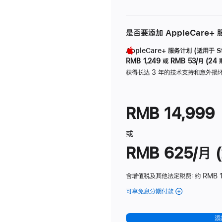
是否要添加 AppleCare+
AppleCare+ 服务计划 (适用于 Stu
RMB 1,249
或
RMB 53/月 (24 
获得长达 3 年的技术支持和意外损
RMB 14,999
或
RMB 625/月 (
含增值税及其他法定税费
：约 RMB 
可享免息分期付款
(Studio
Display
-
添