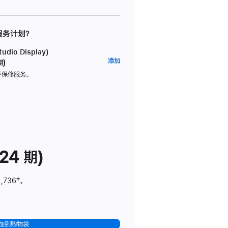
 服务计划？
dio Display)
AppleCare+
添加
期)
服
坏保修服务。
务
计
划
(适
用
于
24 期)
Studio
Display)
1,736
脚
‡。
注
加到购物袋