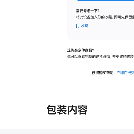
标
准
需要考虑一下？
玻
将此设备加入你的收藏，即可先保留
璃
面
收藏
板
-
可
想购买多件商品？
调
你可以查看完整的送货详情，并更改购物袋
倾
斜
度
获得购买帮助，
立即在线
及
高
度
的
支
包装内容
架
的
分
期
付