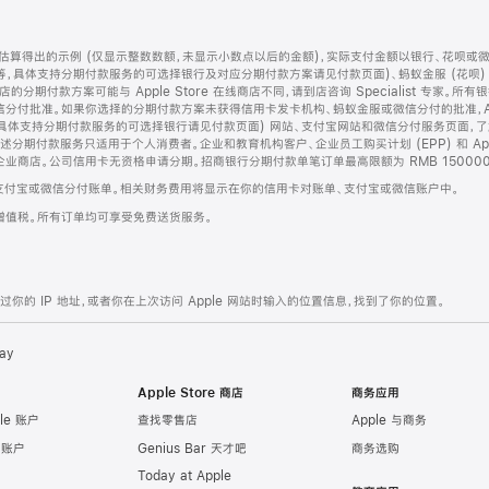
算得出的示例 (仅显示整数数额，未显示小数点以后的金额)，实际支付金额以银行、花呗或
等，具体支持分期付款服务的可选择银行及对应分期付款方案请见付款页面)、蚂蚁金服 (花呗
售店的分期付款方案可能与 Apple Store 在线商店不同，请到店咨询 Specialist 专
分付批准。如果你选择的分期付款方案未获得信用卡发卡机构、蚂蚁金服或微信分付的批准，Ap
具体支持分期付款服务的可选择银行请见付款页面) 网站、支付宝网站和微信分付服务页面，
期付款服务只适用于个人消费者。企业和教育机构客户、企业员工购买计划 (EPP) 和 Appl
企业商店。公司信用卡无资格申请分期。招商银行分期付款单笔订单最高限额为 RMB 150000
支付宝或微信分付账单。相关财务费用将显示在你的信用卡对账单、支付宝或微信账户中。
增值税。所有订单均可享受免费送货服务。
的 IP 地址，或者你在上次访问 Apple 网站时输入的位置信息，找到了你的位置。
ay
Apple Store 商店
商务应用
le 账户
查找零售店
Apple 与商务
e 账户
Genius Bar 天才吧
商务选购
Today at Apple