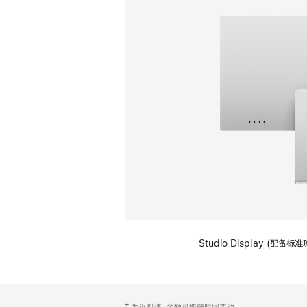
Studio Display (
网
脚