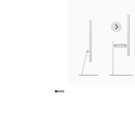
上
下
一
一
张
张
图
图
库
库
图
图
片
片
-
-
支
支
架
架