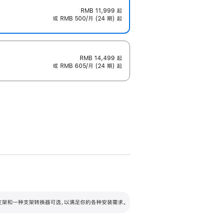
RMB 11,999
起
或 RMB 500/月 (24 期) 起
RMB 14,499
起
或 RMB 605/月 (24 期) 起
配可调倾斜度及高度的支架，额外增加 105
VESA 支架转换器
 有两种支架和一种支架转换器可选，以满足你的各种安装需求。
毫米的高度调节范围。
容的支架 (未随附)