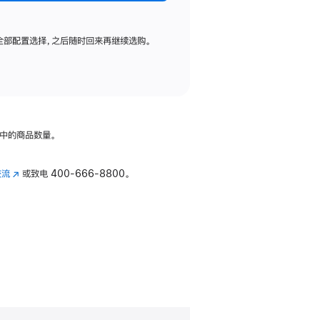
全部配置选择，之后随时回来再继续选购。
中的商品数量。
交流
(在
或致电
400-666-8800。
新
窗
口
中
打
开)