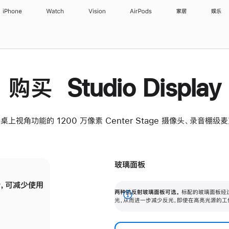
iPhone
Watch
Vision
AirPods
家居
娱乐
购买 Studio Display
桌上视角功能的 1200 万像素 Center Stage 摄像头、录音棚
玻璃面板
，可减少使用
纳米纹理玻璃面板可进一步减少反光，即使在
两种抗反射玻璃面板可选。
标配的玻璃面板经
。
有高亮光源的场所使用，也能保持出色画质。
展
光，从而进一步减少反光，即使在高亮光源的工
开