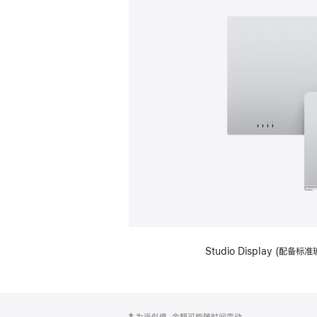
Studio Display (
网
脚