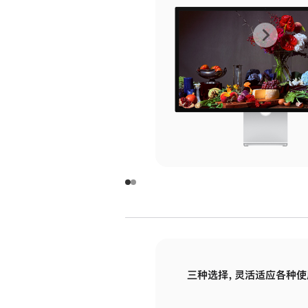
上
下
一
一
张
张
图
图
库
库
图
图
片
片
-
-
玻
玻
璃
璃
三种选择，灵活适应各种使
面
面
板
板