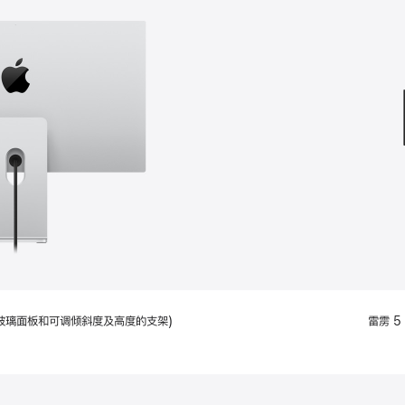
款
选
项)
配备标准玻璃面板和可调倾斜度及高度的支架)
雷雳 5 