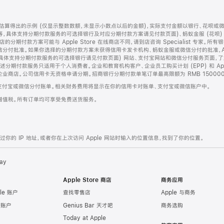
算得出的示例 (仅显示整数数额，未显示小数点以后的金额)，实际支付金额以银行、花呗或
等，具体支持分期付款服务的可选择银行及对应分期付款方案请见付款页面)、蚂蚁金服 (花呗
售店的分期付款方案可能与 Apple Store 在线商店不同，请到店咨询 Specialist 专
分付批准。如果你选择的分期付款方案未获得信用卡发卡机构、蚂蚁金服或微信分付的批准，Ap
具体支持分期付款服务的可选择银行请见付款页面) 网站、支付宝网站和微信分付服务页面，
期付款服务只适用于个人消费者。企业和教育机构客户、企业员工购买计划 (EPP) 和 Appl
企业商店。公司信用卡无资格申请分期。招商银行分期付款单笔订单最高限额为 RMB 150000
支付宝或微信分付账单。相关财务费用将显示在你的信用卡对账单、支付宝或微信账户中。
增值税。所有订单均可享受免费送货服务。
的 IP 地址，或者你在上次访问 Apple 网站时输入的位置信息，找到了你的位置。
ay
Apple Store 商店
商务应用
le 账户
查找零售店
Apple 与商务
e 账户
Genius Bar 天才吧
商务选购
Today at Apple