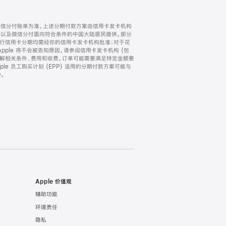
微信分付账单为准。上述分期付款方案由信用卡发卡机构
) 以及微信分付面向符合条件的中国大陆居民提供。部分
家。所有银行信用卡分期均需经你的信用卡发卡机构批准；对于花
ple 将不会被告知原因。请参阅信用卡发卡机构 (包
了解相关条件、费用和收费。订单可能需要满足特定金额要
e 员工购买计划 (EPP) 适用的分期付款方案可能与
。
Apple 价值观
辅助功能
环境责任
隐私