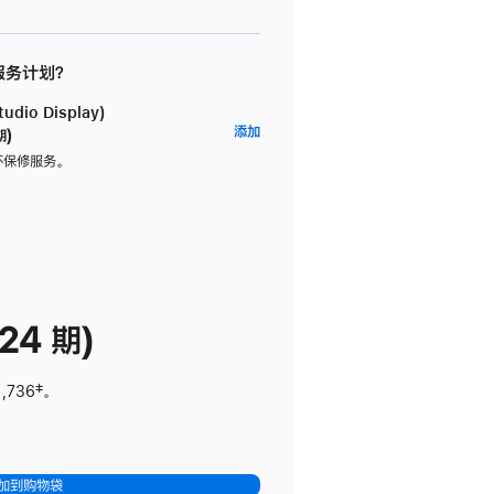
 服务计划？
dio Display)
AppleCare+
添加
期)
服
坏保修服务。
务
计
划
(适
用
于
24 期)
Studio
Display)
1,736
脚
‡。
注
加到购物袋