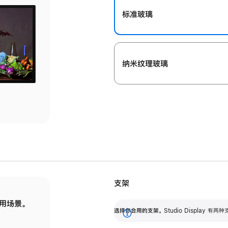
标准玻璃
纳米纹理玻璃
支架
用场景。
标配可调倾斜度的支架，提供 30 度的倾斜度
选
选择你合用的支架。
Studio Display
调节范围。
展