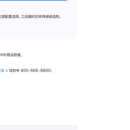
全部配置选择，之后随时回来再继续选购。
中的商品数量。
交流
(在
或致电
400-666-8800。
新
窗
口
中
打
开)