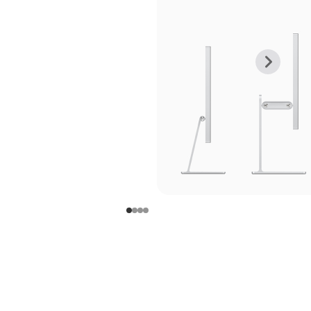
上
下
一
一
张
张
图
图
库
库
图
图
片
片
-
-
支
支
架
架