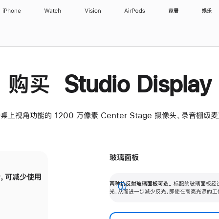
iPhone
Watch
Vision
AirPods
家居
娱乐
购买 Studio Display
桌上视角功能的 1200 万像素 Center Stage 摄像头、录音棚
玻璃面板
，可减少使用
纳米纹理玻璃面板可进一步减少反光，即使在
两种抗反射玻璃面板可选。
标配的玻璃面板经
。
有高亮光源的场所使用，也能保持出色画质。
展
光，从而进一步减少反光，即使在高亮光源的工
开