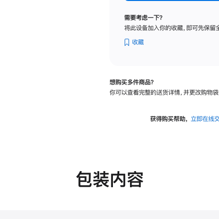
标
准
需要考虑一下？
玻
将此设备加入你的收藏，即可先保留
璃
面
收藏
板
-
可
想购买多件商品？
调
你可以查看完整的送货详情，并更改购物袋
倾
斜
度
获得购买帮助，
立即在线
及
高
度
的
支
包装内容
架
的
分
期
付