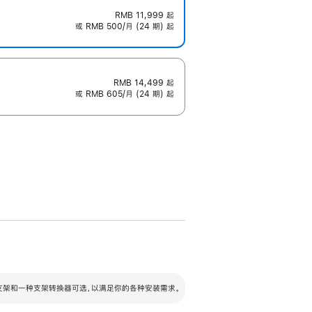
RMB 11,999
起
或 RMB 500/月 (24 期) 起
RMB 14,499
起
或 RMB 605/月 (24 期) 起
配可调倾斜度及高度的支架，额外增加 105
VESA 支架转换器
 有两种支架和一种支架转换器可选，以满足你的各种安装需求。
毫米的高度调节范围。
容的支架 (未随附)