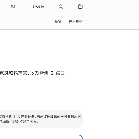
配件
技术支持
概览
技术规格
级麦克风和扬声器，以及雷雳 5 端口。
过特别设计，反光率极低。纳米纹理玻璃面板可分散反射
作场所也能保持出色画质。