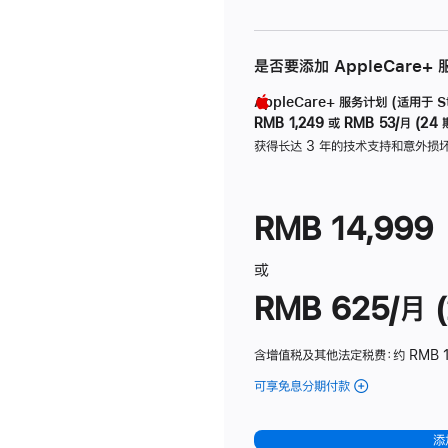
是否要添加 AppleCare+
AppleCare+ 服务计划 (适用于 Stu
RMB 1,249
或
RMB 53/月 (24 
获得长达 3 年的技术支持和意外损
RMB 14,999
或
RMB 625/月 (
含增值税及其他法定税费
：约 RMB 
可享免息分期付款
(Studio
Display
-
添