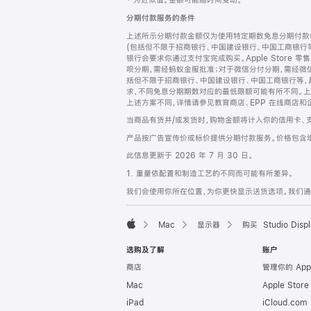
‡ 为近似值。金额可能随时间变动。
注
页
分期付款服务的条件
页
上述所示分期付款金额仅为使用特定期数免息分期付款估
脚
(包括但不限于招商银行、中国建设银行、中国工商银行
银行会要求你通过支付宝完成购买。Apple Store 零
呗分期，需经蚂蚁金服批准；对于微信分付分期，需经微信
括但不限于招商银行、中国建设银行、中国工商银行等，
求，不同免息分期期数对应的最低限额可能有所不同。上述分
上述方案不同，详情请参见教育商店、EPP 在线商店和
当商品有货并/或发货时，购物金额将计入你的信用卡、
产品按广告宣传价或标价提供分期付款服务。价格包含
此信息更新于 2026 年 7 月 30 日。
1. 重量依配置和制造工艺的不同而可能有所差异。
我们会使用你所在位置，为你更快显示送货选项。我们通过你
Mac
显示器
购买 Studio Displ
Apple
选购及了解
账户
商店
管理你的 App
Mac
Apple Stor
iPad
iCloud.com