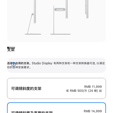
支架
选择你合用的支架。
Studio Display 有两种支架和一种支架转换器可选，以满足
展
你的各种安装需求。
开
RMB 11,999
可调倾斜度的支架
或 RMB 500/月 (24 期) 起
RMB 14,999
可调倾斜度及高‍度的支‍架