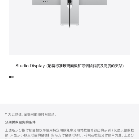
Studio Display (配备标准玻璃面板和可调倾斜度及高度的支架)
网
脚
‡ 为近似值。金额可能随时间变动。
注
页
分期付款服务的条件
页
上述所示分期付款金额仅为使用特定期数免息分期付款估算得出的示例 (仅显示整数数
脚
额，未显示小数点以后的金额)，实际支付金额以银行、花呗或微信分付账单为准。上述分