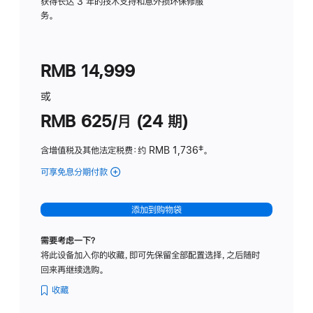
务
获得长达 3 年的技术支持和意外损坏保修服
务。
计
划
(适
RMB 14,999
用
于
或
Studio
RMB 625/月 (24 期)
Display
含增值税及其他法定税费
：约 RMB 1,736
脚
‡。
注
可享免息分期付款
(Studio
Display
-
添加到购物袋
标
准
需要考虑一下？
玻
将此设备加入你的收藏，即可先保留全部配置选择，之后随时
璃
回来再继续选购。
面
板
收藏
-