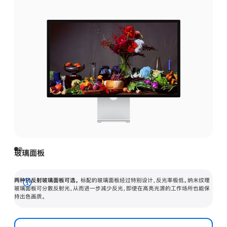
玻璃面板
两种抗反射玻璃面板可选。
标配的玻璃面板经过特别设计，反光率极低。纳米纹理
展
玻璃面板可分散反射光，从而进一步减少反光，即使在高亮光源的工作场所也能保
持出色画质。
开