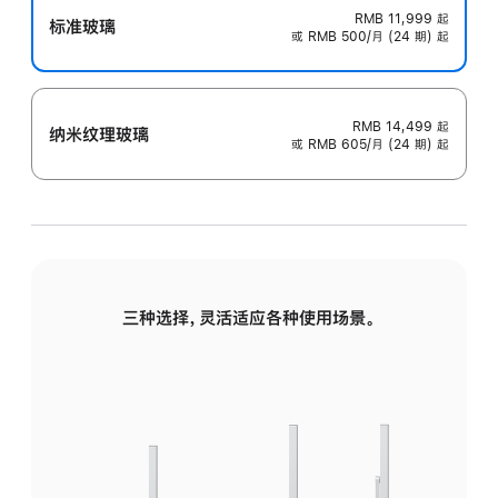
RMB 11,999
起
标准玻璃
或 RMB 500/月 (24 期) 起
RMB 14,499
起
纳米纹理玻璃
或 RMB 605/月 (24 期) 起
三种选择，灵活适应各种使用场景。
标