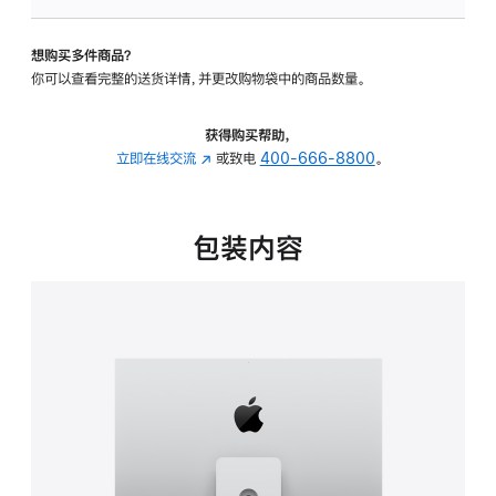
可
调
想购买多件商品？
倾
你可以查看完整的送货详情，并更改购物袋中的商品数量。
斜
度
及
获得购买帮助，
高
立即在线交流
(在
或致电
400-666-8800
。
度
新
的
窗
支
口
包装内容
架
中
的
打
分
开)
期
付
款
选
项)