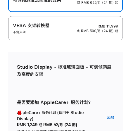
或 RMB 625/月 (24 期) 起
VESA 支架转换器
RMB 11,999
或 RMB 500/月 (24 期) 起
不含支架
Studio Display - 标准玻璃面板 - 可调倾斜度
及高度的支架
是否要添加 AppleCare+ 服务计划？
AppleCare+ 服务计划 (适用于 Studio
AppleC
添加
Display)
服
RMB 1,249
或
RMB 53/月 (24 期)