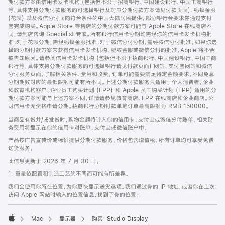
期付款方案由信用卡发卡机构 (包括但不限于招商银行、中国建设银行、中国工商银行
等，具体支持分期付款服务的可选择银行及对应分期付款方案请见付款页面)、蚂蚁金服
(花呗) 以及微信分付面向符合条件的中国大陆居民提供。部分银行会要求你通过支付
宝完成购买。Apple Store 零售店的分期付款方案可能与 Apple Store 在线商店不
同，请到店咨询 Specialist 专家。所有银行信用卡分期均需经你的信用卡发卡机构批
准；对于花呗分期，需经蚂蚁金服批准；对于微信分付分期，需经微信分付批准。如果你选
择的分期付款方案未获得信用卡发卡机构、蚂蚁金服或微信分付的批准，Apple 将不会
被告知原因。请参阅信用卡发卡机构 (包括但不限于招商银行、中国建设银行、中国工商
银行等，具体支持分期付款服务的可选择银行请见付款页面) 网站、支付宝网站和微信
分付服务页面，了解相关条件、费用和收费。订单可能需要满足特定金额要求，不同免息
分期期数对应的最低限额可能有所不同。上述分期付款服务只适用于个人消费者。企业
和教育机构客户、企业员工购买计划 (EPP) 和 Apple 员工购买计划 (EPP) 适用的分
期付款方案可能与上述方案不同，详情请参见教育商店、EPP 在线商店和企业商店。公
司信用卡无资格申请分期。招商银行分期付款单笔订单最高限额为 RMB 150000。
当商品有货并/或发货时，购物金额将计入你的信用卡、支付宝或微信分付账单。相关财
务费用将显示在你的信用卡对账单、支付宝或微信账户中。
产品按广告宣传价或标价提供分期付款服务。价格包含增值税。所有订单均可享受免费
送货服务。
此信息更新于 2026 年 7 月 30 日。
1. 重量依配置和制造工艺的不同而可能有所差异。
我们会使用你所在位置，为你更快显示送货选项。我们通过你的 IP 地址，或者你在上次
访问 Apple 网站时输入的位置信息，找到了你的位置。
Mac
显示器
购买 Studio Display