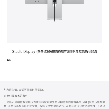
Studio Display (配备标准玻璃面板和可调倾斜度及高度的支架)
网
脚
‡ 为近似值。金额可能随时间变动。
注
页
分期付款服务的条件
页
上述所示分期付款金额仅为使用特定期数免息分期付款估算得出的示例 (仅显示整数数
脚
额，未显示小数点以后的金额)，实际支付金额以银行、花呗或微信分付账单为准。上述分