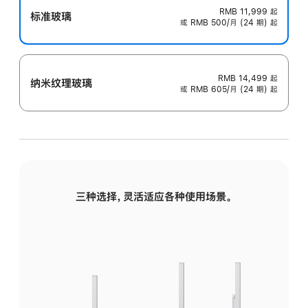
RMB 11,999
起
标准玻璃
或 RMB 500/月 (24 期) 起
RMB 14,499
起
纳米纹理玻璃
或 RMB 605/月 (24 期) 起
三种选择，灵活适应各种使用场景。
标