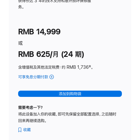
务
获得长达 3 年的技术支持和意外损坏保修服
务。
计
划
(适
RMB 14,999
用
于
或
Studio
RMB 625/月 (24 期)
Display
含增值税及其他法定税费
：约 RMB 1,736
脚
‡。
注
可享免息分期付款
(Studio
Display
-
添加到购物袋
标
准
需要考虑一下？
玻
将此设备加入你的收藏，即可先保留全部配置选择，之后随时
璃
回来再继续选购。
面
板
收藏
-