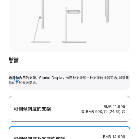
支架
选择你合用的支架。
Studio Display 有两种支架和一种支架转换器可选，以满足
展
你的各种安装需求。
开
RMB 11,999
可调倾斜度的支架
或 RMB 500/月 (24 期) 起
RMB 14,999
可调倾斜度及高‍度的支‍架