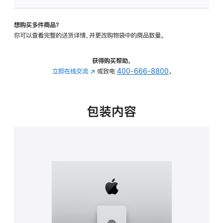
可
调
想购买多件商品？
倾
你可以查看完整的送货详情，并更改购物袋中的商品数量。
斜
度
及
获得购买帮助，
高
立即在线交流
(在
或致电
400-666-8800
。
度
新
的
窗
支
口
包装内容
架
中
的
打
分
开)
期
付
款
选
项)