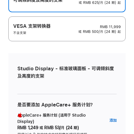
或 RMB 625/月 (24 期) 起
VESA 支架转换器
RMB 11,999
或 RMB 500/月 (24 期) 起
不含支架
Studio Display - 标准玻璃面板 - 可调倾斜度
及高度的支架
是否要添加 AppleCare+ 服务计划？
AppleCare+ 服务计划 (适用于 Studio
AppleC
添加
Display)
服
RMB 1,249
或
RMB 53/月 (24 期)