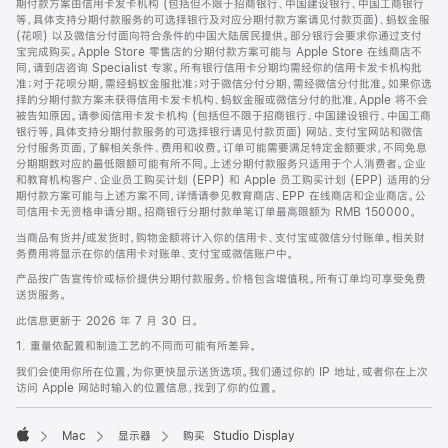
期付款方案由信用卡发卡机构 (包括但不限于招商银行、中国建设银行、中国工商银行
等，具体支持分期付款服务的可选择银行及对应分期付款方案请见付款页面)、蚂蚁金服
(花呗) 以及微信分付面向符合条件的中国大陆居民提供。部分银行会要求你通过支付
宝完成购买。Apple Store 零售店的分期付款方案可能与 Apple Store 在线商店不
同，请到店咨询 Specialist 专家。所有银行信用卡分期均需经你的信用卡发卡机构批
准；对于花呗分期，需经蚂蚁金服批准；对于微信分付分期，需经微信分付批准。如果你选
择的分期付款方案未获得信用卡发卡机构、蚂蚁金服或微信分付的批准，Apple 将不会
被告知原因。请参阅信用卡发卡机构 (包括但不限于招商银行、中国建设银行、中国工商
银行等，具体支持分期付款服务的可选择银行请见付款页面) 网站、支付宝网站和微信
分付服务页面，了解相关条件、费用和收费。订单可能需要满足特定金额要求，不同免息
分期期数对应的最低限额可能有所不同。上述分期付款服务只适用于个人消费者。企业
和教育机构客户、企业员工购买计划 (EPP) 和 Apple 员工购买计划 (EPP) 适用的分
期付款方案可能与上述方案不同，详情请参见教育商店、EPP 在线商店和企业商店。公
司信用卡无资格申请分期。招商银行分期付款单笔订单最高限额为 RMB 150000。
当商品有货并/或发货时，购物金额将计入你的信用卡、支付宝或微信分付账单。相关财
务费用将显示在你的信用卡对账单、支付宝或微信账户中。
产品按广告宣传价或标价提供分期付款服务。价格包含增值税。所有订单均可享受免费
送货服务。
此信息更新于 2026 年 7 月 30 日。
1. 重量依配置和制造工艺的不同而可能有所差异。
我们会使用你所在位置，为你更快显示送货选项。我们通过你的 IP 地址，或者你在上次
访问 Apple 网站时输入的位置信息，找到了你的位置。
Mac
显示器
购买 Studio Display