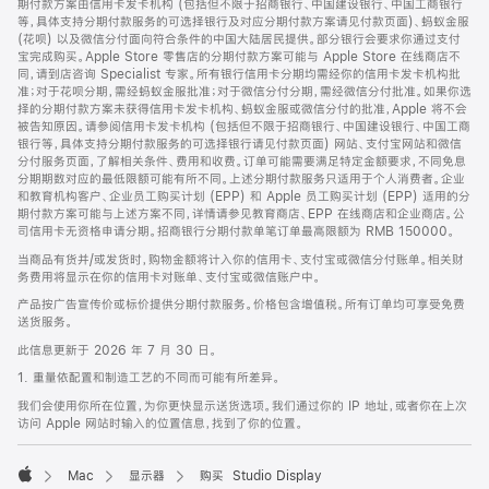
期付款方案由信用卡发卡机构 (包括但不限于招商银行、中国建设银行、中国工商银行
等，具体支持分期付款服务的可选择银行及对应分期付款方案请见付款页面)、蚂蚁金服
(花呗) 以及微信分付面向符合条件的中国大陆居民提供。部分银行会要求你通过支付
宝完成购买。Apple Store 零售店的分期付款方案可能与 Apple Store 在线商店不
同，请到店咨询 Specialist 专家。所有银行信用卡分期均需经你的信用卡发卡机构批
准；对于花呗分期，需经蚂蚁金服批准；对于微信分付分期，需经微信分付批准。如果你选
择的分期付款方案未获得信用卡发卡机构、蚂蚁金服或微信分付的批准，Apple 将不会
被告知原因。请参阅信用卡发卡机构 (包括但不限于招商银行、中国建设银行、中国工商
银行等，具体支持分期付款服务的可选择银行请见付款页面) 网站、支付宝网站和微信
分付服务页面，了解相关条件、费用和收费。订单可能需要满足特定金额要求，不同免息
分期期数对应的最低限额可能有所不同。上述分期付款服务只适用于个人消费者。企业
和教育机构客户、企业员工购买计划 (EPP) 和 Apple 员工购买计划 (EPP) 适用的分
期付款方案可能与上述方案不同，详情请参见教育商店、EPP 在线商店和企业商店。公
司信用卡无资格申请分期。招商银行分期付款单笔订单最高限额为 RMB 150000。
当商品有货并/或发货时，购物金额将计入你的信用卡、支付宝或微信分付账单。相关财
务费用将显示在你的信用卡对账单、支付宝或微信账户中。
产品按广告宣传价或标价提供分期付款服务。价格包含增值税。所有订单均可享受免费
送货服务。
此信息更新于 2026 年 7 月 30 日。
1. 重量依配置和制造工艺的不同而可能有所差异。
我们会使用你所在位置，为你更快显示送货选项。我们通过你的 IP 地址，或者你在上次
访问 Apple 网站时输入的位置信息，找到了你的位置。
Mac
显示器
购买 Studio Display