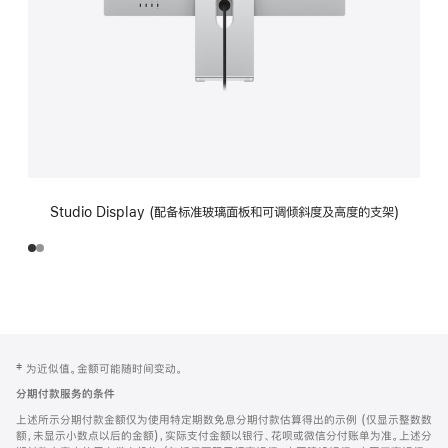
Studio Display (配备标准玻璃面板和可调倾斜度及高度的支架)
网
脚
‡ 为近似值。金额可能随时间变动。
注
页
分期付款服务的条件
页
上述所示分期付款金额仅为使用特定期数免息分期付款估算得出的示例 (仅显示整数数
脚
额，未显示小数点以后的金额)，实际支付金额以银行、花呗或微信分付账单为准。上述分