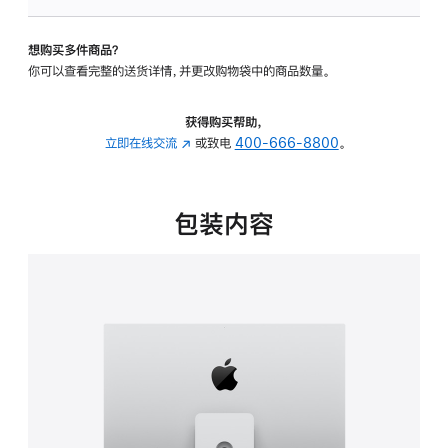
可
调
想购买多件商品？
倾
你可以查看完整的送货详情，并更改购物袋中的商品数量。
斜
度
及
获得购买帮助，
高
立即在线交流
(在
或致电
400-666-8800
。
度
新
的
窗
支
口
包装内容
架
中
的
打
分
开)
期
付
款
选
项)