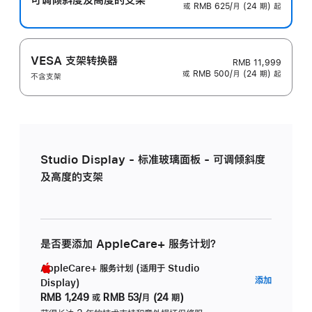
或 RMB 625/月 (24 期) 起
VESA 支架转换器
RMB 11,999
或 RMB 500/月 (24 期) 起
不含支架
Studio Display - 标准玻璃面板 - 可调倾斜度
及高度的支架
是否要添加 AppleCare+ 服务计划？
AppleCare+ 服务计划 (适用于 Studio
AppleC
添加
Display)
服
RMB 1,249
或
RMB 53/月 (24 期)