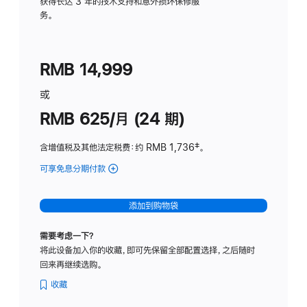
务
获得长达 3 年的技术支持和意外损坏保修服
务。
计
划
(适
RMB 14,999
用
于
或
Studio
RMB 625/月 (24 期)
Display
含增值税及其他法定税费
：约 RMB 1,736
脚
‡。
注
可享免息分期付款
(Studio
Display
-
添加到购物袋
标
准
需要考虑一下？
玻
将此设备加入你的收藏，即可先保留全部配置选择，之后随时
璃
回来再继续选购。
面
板
收藏
-