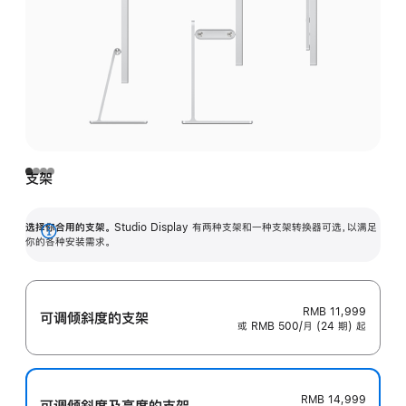
支架
选择你合用的支架。
Studio Display 有两种支架和一种支架转换器可选，以满足
展
你的各种安装需求。
开
RMB 11,999
可调倾斜度的支架
或 RMB 500/月 (24 期) 起
RMB 14,999
可调倾斜度及高‍度的支‍架