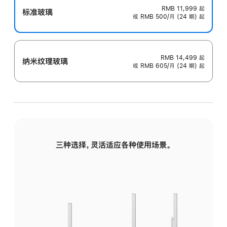
RMB 11,999
起
标准玻璃
或 RMB 500/月 (24 期) 起
RMB 14,499
起
纳米纹理玻璃
或 RMB 605/月 (24 期) 起
三种选择，灵活适应各种使用场景。
标