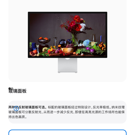
玻璃面板
两种抗反射玻璃面板可选。
标配的玻璃面板经过特别设计，反光率极低。纳米纹理
展
玻璃面板可分散反射光，从而进一步减少反光，即使在高亮光源的工作场所也能保
持出色画质。
开