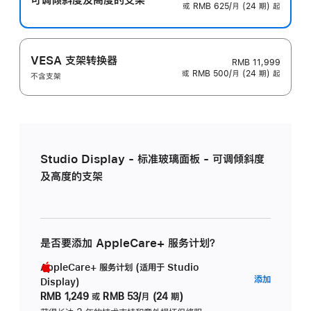
或 RMB 625/月 (24 期) 起
VESA 支架转换器
RMB 11,999
或 RMB 500/月 (24 期) 起
不含支架
Studio Display - 标准玻璃面板 - 可调倾斜度
及高度的支架
是否要添加 AppleCare+ 服务计划？
AppleCare+ 服务计划 (适用于 Studio
AppleC
添加
Display)
服
RMB 1,249
或
RMB 53/月 (24 期)