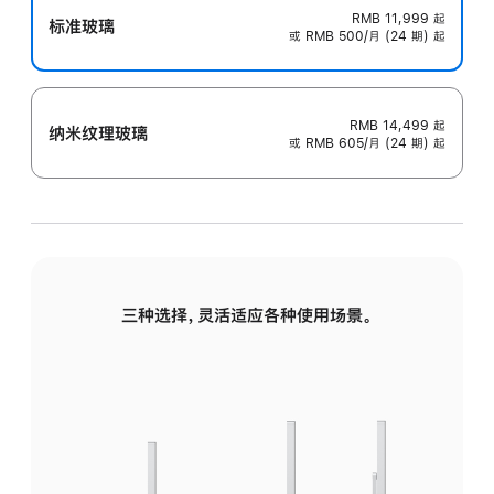
RMB 11,999
起
标准玻璃
或 RMB 500/月 (24 期) 起
RMB 14,499
起
纳米纹理玻璃
或 RMB 605/月 (24 期) 起
三种选择，灵活适应各种使用场景。
标