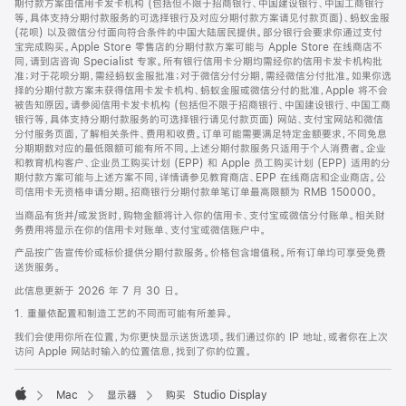
期付款方案由信用卡发卡机构 (包括但不限于招商银行、中国建设银行、中国工商银行
等，具体支持分期付款服务的可选择银行及对应分期付款方案请见付款页面)、蚂蚁金服
(花呗) 以及微信分付面向符合条件的中国大陆居民提供。部分银行会要求你通过支付
宝完成购买。Apple Store 零售店的分期付款方案可能与 Apple Store 在线商店不
同，请到店咨询 Specialist 专家。所有银行信用卡分期均需经你的信用卡发卡机构批
准；对于花呗分期，需经蚂蚁金服批准；对于微信分付分期，需经微信分付批准。如果你选
择的分期付款方案未获得信用卡发卡机构、蚂蚁金服或微信分付的批准，Apple 将不会
被告知原因。请参阅信用卡发卡机构 (包括但不限于招商银行、中国建设银行、中国工商
银行等，具体支持分期付款服务的可选择银行请见付款页面) 网站、支付宝网站和微信
分付服务页面，了解相关条件、费用和收费。订单可能需要满足特定金额要求，不同免息
分期期数对应的最低限额可能有所不同。上述分期付款服务只适用于个人消费者。企业
和教育机构客户、企业员工购买计划 (EPP) 和 Apple 员工购买计划 (EPP) 适用的分
期付款方案可能与上述方案不同，详情请参见教育商店、EPP 在线商店和企业商店。公
司信用卡无资格申请分期。招商银行分期付款单笔订单最高限额为 RMB 150000。
当商品有货并/或发货时，购物金额将计入你的信用卡、支付宝或微信分付账单。相关财
务费用将显示在你的信用卡对账单、支付宝或微信账户中。
产品按广告宣传价或标价提供分期付款服务。价格包含增值税。所有订单均可享受免费
送货服务。
此信息更新于 2026 年 7 月 30 日。
1. 重量依配置和制造工艺的不同而可能有所差异。
我们会使用你所在位置，为你更快显示送货选项。我们通过你的 IP 地址，或者你在上次
访问 Apple 网站时输入的位置信息，找到了你的位置。
Mac
显示器
购买 Studio Display