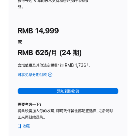
务
获得长达 3 年的技术支持和意外损坏保修服
务。
计
划
(适
RMB 14,999
用
于
或
Studio
RMB 625/月 (24 期)
Display
含增值税及其他法定税费
：约 RMB 1,736
脚
‡。
注
可享免息分期付款
(Studio
Display
-
添加到购物袋
标
准
需要考虑一下？
玻
将此设备加入你的收藏，即可先保留全部配置选择，之后随时
璃
回来再继续选购。
面
板
收藏
-