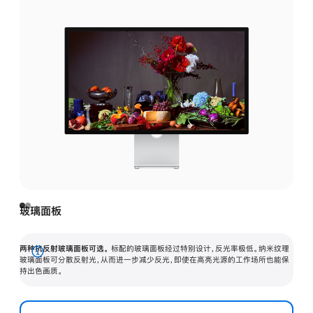
玻璃面板
两种抗反射玻璃面板可选。
标配的玻璃面板经过特别设计，反光率极低。纳米纹理
展
玻璃面板可分散反射光，从而进一步减少反光，即使在高亮光源的工作场所也能保
持出色画质。
开