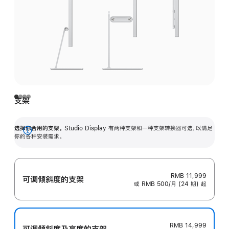
支架
选择你合用的支架。
Studio Display 有两种支架和一种支架转换器可选，以满足
展
你的各种安装需求。
开
RMB 11,999
可调倾斜度的支架
或 RMB 500/月 (24 期) 起
RMB 14,999
可调倾斜度及高‍度的支‍架