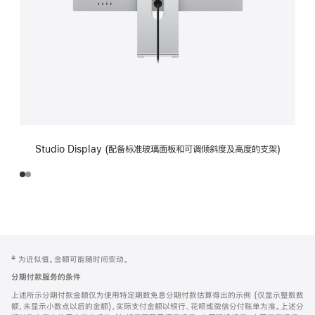
Studio Display (配备标准玻璃面板和可调倾斜度及高度的支架)
网
脚
‡ 为近似值。金额可能随时间变动。
注
页
分期付款服务的条件
页
上述所示分期付款金额仅为使用特定期数免息分期付款估算得出的示例 (仅显示整数数
脚
额，未显示小数点以后的金额)，实际支付金额以银行、花呗或微信分付账单为准。上述分