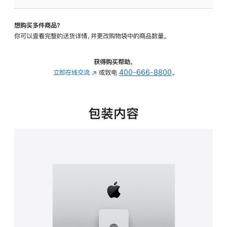
可
调
想购买多件商品？
倾
你可以查看完整的送货详情，并更改购物袋中的商品数量。
斜
度
及
获得购买帮助，
高
立即在线交流
(在
或致电
400-666-8800
。
度
新
的
窗
支
口
包装内容
架
中
的
打
分
开)
期
付
款
选
项)