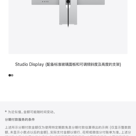
Studio Display (配备标准玻璃面板和可调倾斜度及高度的支架)
网
脚
‡ 为近似值。金额可能随时间变动。
注
页
分期付款服务的条件
页
上述所示分期付款金额仅为使用特定期数免息分期付款估算得出的示例 (仅显示整数数
脚
额，未显示小数点以后的金额)，实际支付金额以银行、花呗或微信分付账单为准。上述分