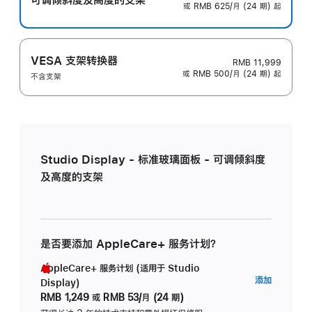
或 RMB 625/月 (24 期) 起
VESA 支架转换器
RMB 11,999
或 RMB 500/月 (24 期) 起
不含支架
Studio Display - 标准玻璃面板 - 可调倾斜度
及高度的支架
是否要添加 AppleCare+ 服务计划？
AppleCare+ 服务计划 (适用于 Studio
AppleC
添加
Display)
服
RMB 1,249
或
RMB 53/月 (24 期)