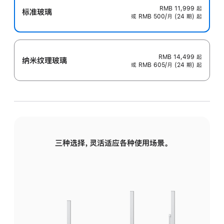
RMB 11,999
起
标准玻璃
或 RMB 500/月 (24 期) 起
RMB 14,499
起
纳米纹理玻璃
或 RMB 605/月 (24 期) 起
三种选择，灵活适应各种使用场景。
标