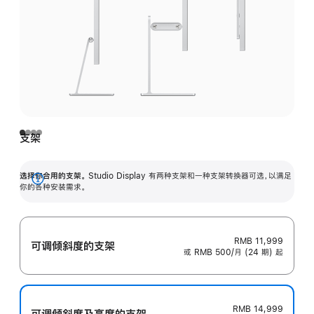
支架
选择你合用的支架。
Studio Display 有两种支架和一种支架转换器可选，以满足
展
你的各种安装需求。
开
RMB 11,999
可调倾斜度的支架
或 RMB 500/月 (24 期) 起
RMB 14,999
可调倾斜度及高‍度的支‍架