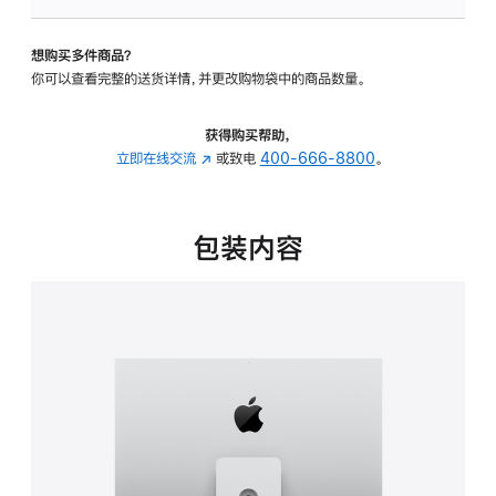
可
调
想购买多件商品？
倾
你可以查看完整的送货详情，并更改购物袋中的商品数量。
斜
度
及
获得购买帮助，
高
立即在线交流
(在
或致电
400-666-8800
。
度
新
的
窗
支
口
包装内容
架
中
的
打
分
开)
期
付
款
选
项)