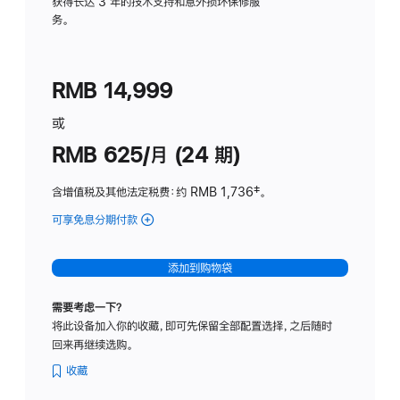
务
获得长达 3 年的技术支持和意外损坏保修服
务。
计
划
(适
RMB 14,999
用
于
或
Studio
RMB 625/月 (24 期)
Display
含增值税及其他法定税费
：约 RMB 1,736
脚
‡。
注
可享免息分期付款
(Studio
Display
-
添加到购物袋
标
准
需要考虑一下？
玻
将此设备加入你的收藏，即可先保留全部配置选择，之后随时
璃
回来再继续选购。
面
板
收藏
-