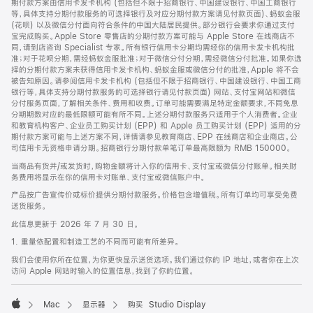
期付款方案由信用卡发卡机构 (包括但不限于招商银行、中国建设银行、中国工商银行
等，具体支持分期付款服务的可选择银行及对应分期付款方案请见付款页面)、蚂蚁金服
(花呗) 以及微信分付面向符合条件的中国大陆居民提供。部分银行会要求你通过支付
宝完成购买。Apple Store 零售店的分期付款方案可能与 Apple Store 在线商店不
同，请到店咨询 Specialist 专家。所有银行信用卡分期均需经你的信用卡发卡机构批
准；对于花呗分期，需经蚂蚁金服批准；对于微信分付分期，需经微信分付批准。如果你选
择的分期付款方案未获得信用卡发卡机构、蚂蚁金服或微信分付的批准，Apple 将不会
被告知原因。请参阅信用卡发卡机构 (包括但不限于招商银行、中国建设银行、中国工商
银行等，具体支持分期付款服务的可选择银行请见付款页面) 网站、支付宝网站和微信
分付服务页面，了解相关条件、费用和收费。订单可能需要满足特定金额要求，不同免息
分期期数对应的最低限额可能有所不同。上述分期付款服务只适用于个人消费者。企业
和教育机构客户、企业员工购买计划 (EPP) 和 Apple 员工购买计划 (EPP) 适用的分
期付款方案可能与上述方案不同，详情请参见教育商店、EPP 在线商店和企业商店。公
司信用卡无资格申请分期。招商银行分期付款单笔订单最高限额为 RMB 150000。
当商品有货并/或发货时，购物金额将计入你的信用卡、支付宝或微信分付账单。相关财
务费用将显示在你的信用卡对账单、支付宝或微信账户中。
产品按广告宣传价或标价提供分期付款服务。价格包含增值税。所有订单均可享受免费
送货服务。
此信息更新于 2026 年 7 月 30 日。
1. 重量依配置和制造工艺的不同而可能有所差异。
我们会使用你所在位置，为你更快显示送货选项。我们通过你的 IP 地址，或者你在上次
访问 Apple 网站时输入的位置信息，找到了你的位置。
Mac
显示器
购买 Studio Display