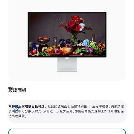
玻璃面板
两种抗反射玻璃面板可选。
标配的玻璃面板经过特别设计，反光率极低。纳米纹理
展
玻璃面板可分散反射光，从而进一步减少反光，即使在高亮光源的工作场所也能保
持出色画质。
开