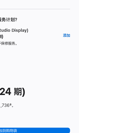
 服务计划？
dio Display)
AppleCare+
添加
期)
服
坏保修服务。
务
计
划
(适
用
于
24 期)
Studio
Display)
1,736
脚
‡。
注
加到购物袋