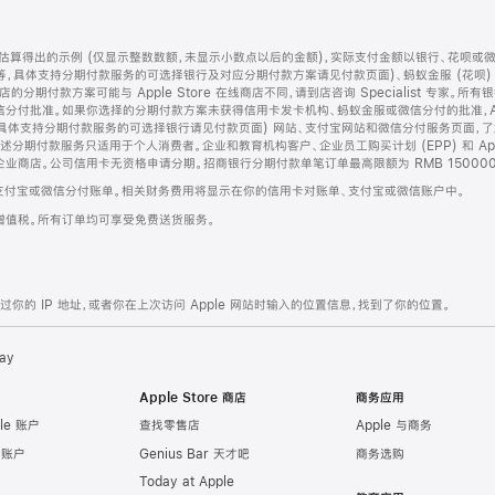
算得出的示例 (仅显示整数数额，未显示小数点以后的金额)，实际支付金额以银行、花呗或
等，具体支持分期付款服务的可选择银行及对应分期付款方案请见付款页面)、蚂蚁金服 (花呗
售店的分期付款方案可能与 Apple Store 在线商店不同，请到店咨询 Specialist 专
分付批准。如果你选择的分期付款方案未获得信用卡发卡机构、蚂蚁金服或微信分付的批准，Ap
具体支持分期付款服务的可选择银行请见付款页面) 网站、支付宝网站和微信分付服务页面，
期付款服务只适用于个人消费者。企业和教育机构客户、企业员工购买计划 (EPP) 和 Appl
企业商店。公司信用卡无资格申请分期。招商银行分期付款单笔订单最高限额为 RMB 150000
支付宝或微信分付账单。相关财务费用将显示在你的信用卡对账单、支付宝或微信账户中。
增值税。所有订单均可享受免费送货服务。
的 IP 地址，或者你在上次访问 Apple 网站时输入的位置信息，找到了你的位置。
ay
Apple Store 商店
商务应用
le 账户
查找零售店
Apple 与商务
e 账户
Genius Bar 天才吧
商务选购
Today at Apple