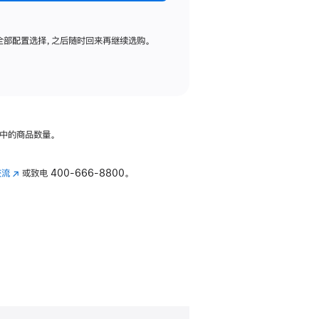
全部配置选择，之后随时回来再继续选购。
中的商品数量。
交流
(在
或致电
400-666-8800。
新
窗
口
中
打
开)