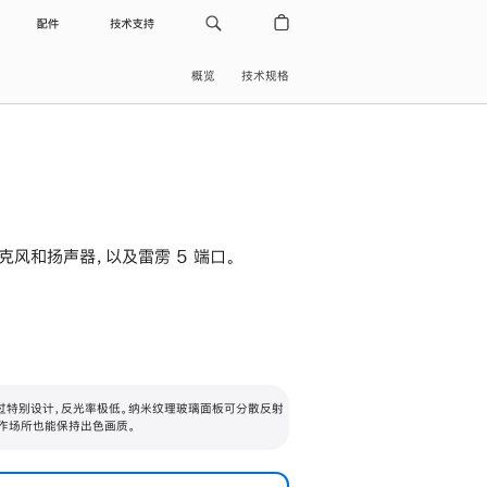
配件
技术支持
概览
技术规格
级麦克风和扬声器，以及雷雳 5 端口。
过特别设计，反光率极低。纳米纹理玻璃面板可分散反射
作场所也能保持出色画质。