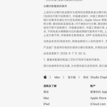
‡ 为近似值。金额可能随时间变动。
注
页
分期付款服务的条件
页
上述所示分期付款金额仅为使用特定期数免息分期付款估
脚
(包括但不限于招商银行、中国建设银行、中国工商银行
银行会要求你通过支付宝完成购买。Apple Store 零
呗分期，需经蚂蚁金服批准；对于微信分付分期，需经微信
括但不限于招商银行、中国建设银行、中国工商银行等，
求，不同免息分期期数对应的最低限额可能有所不同。上述分
上述方案不同，详情请参见教育商店、EPP 在线商店和
当商品有货并/或发货时，购物金额将计入你的信用卡、
产品按广告宣传价或标价提供分期付款服务。价格包含
此信息更新于 2026 年 7 月 30 日。
1. 重量依配置和制造工艺的不同而可能有所差异。
我们会使用你所在位置，为你更快显示送货选项。我们通过你
Mac
显示器
购买 Studio Displ
Apple
选购及了解
账户
商店
管理你的 App
Mac
Apple Stor
iPad
iCloud.com