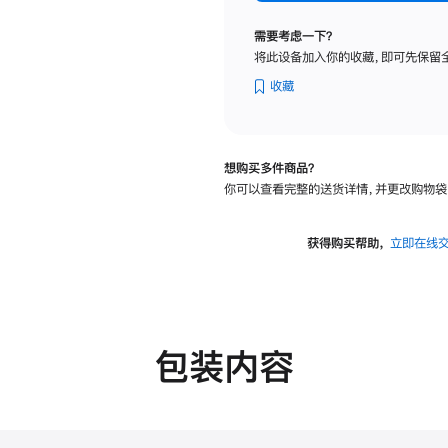
标
准
需要考虑一下？
玻
将此设备加入你的收藏，即可先保留
璃
面
收藏
板
-
可
想购买多件商品？
调
你可以查看完整的送货详情，并更改购物袋
倾
斜
度
获得购买帮助，
立即在线
及
高
度
的
支
包装内容
架
的
分
期
付