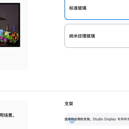
标准玻璃
纳米纹理玻璃
支架
用场景。
标配可调倾斜度的支架，提供 30 度的倾斜度
选
选择你合用的支架。
Studio Display
调节范围。
展