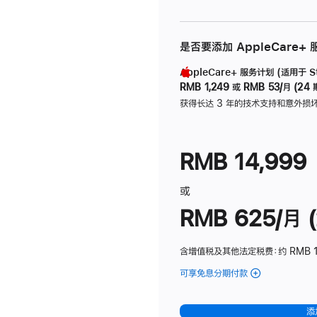
是否要添加 AppleCare+
AppleCare+ 服务计划 (适用于 Stu
RMB 1,249
或
RMB 53/月 (24 
获得长达 3 年的技术支持和意外损
RMB 14,999
或
RMB 625/月 (
含增值税及其他法定税费
：约 RMB 
可享免息分期付款
(Studio
Display
-
添