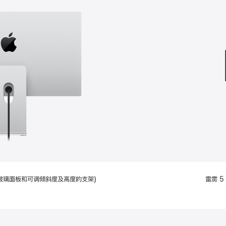
款
选
项)
配备标准玻璃面板和可调倾斜度及高度的支架)
雷雳 5 