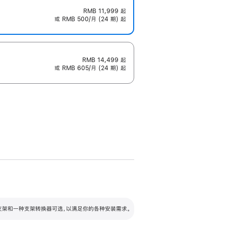
RMB 11,999
起
或 RMB 500/月 (24 期) 起
RMB 14,499
起
或 RMB 605/月 (24 期) 起
配可调倾斜度及高度的支架，额外增加 105
VESA 支架转换器
 有两种支架和一种支架转换器可选，以满足你的各种安装需求。
毫米的高度调节范围。
容的支架 (未随附)