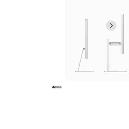
上
下
一
一
张
张
图
图
库
库
图
图
片
片
-
-
支
支
架
架