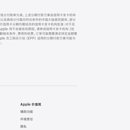
微信分付账单为准。上述分期付款方案由信用卡发卡机构
) 以及微信分付面向符合条件的中国大陆居民提供。部分
家。所有银行信用卡分期均需经你的信用卡发卡机构批准；对于花
ple 将不会被告知原因。请参阅信用卡发卡机构 (包
了解相关条件、费用和收费。订单可能需要满足特定金额要
e 员工购买计划 (EPP) 适用的分期付款方案可能与
。
Apple 价值观
辅助功能
环境责任
隐私