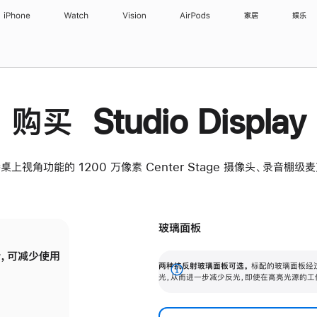
iPhone
Watch
Vision
AirPods
家居
娱乐
购买 Studio Display
桌上视角功能的 1200 万像素 Center Stage 摄像头、录音棚
玻璃面板
，可减少使用
纳米纹理玻璃面板可进一步减少反光，即使在
两种抗反射玻璃面板可选。
标配的玻璃面板经
。
有高亮光源的场所使用，也能保持出色画质。
展
光，从而进一步减少反光，即使在高亮光源的工
开