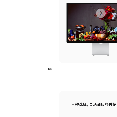
上
下
一
一
张
张
图
图
库
库
图
图
片
片
-
-
玻
玻
璃
璃
三种选择，灵活适应各种使
面
面
板
板