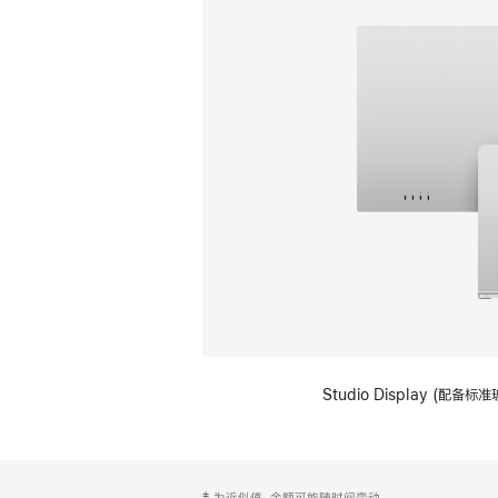
Studio Display (
网
脚