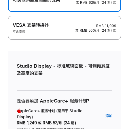
或 RMB 625/月 (24 期) 起
VESA 支架转换器
RMB 11,999
或 RMB 500/月 (24 期) 起
不含支架
Studio Display - 标准玻璃面板 - 可调倾斜度
及高度的支架
是否要添加 AppleCare+ 服务计划？
AppleCare+ 服务计划 (适用于 Studio
AppleC
添加
Display)
服
RMB 1,249
或
RMB 53/月 (24 期)