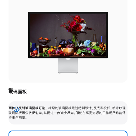
玻璃面板
两种抗反射玻璃面板可选。
标配的玻璃面板经过特别设计，反光率极低。纳米纹理
展
玻璃面板可分散反射光，从而进一步减少反光，即使在高亮光源的工作场所也能保
持出色画质。
开