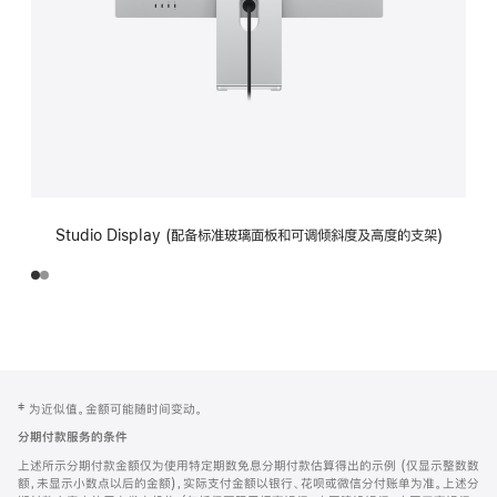
Studio Display (配备标准玻璃面板和可调倾斜度及高度的支架)
网
脚
‡ 为近似值。金额可能随时间变动。
注
页
分期付款服务的条件
页
上述所示分期付款金额仅为使用特定期数免息分期付款估算得出的示例 (仅显示整数数
脚
额，未显示小数点以后的金额)，实际支付金额以银行、花呗或微信分付账单为准。上述分