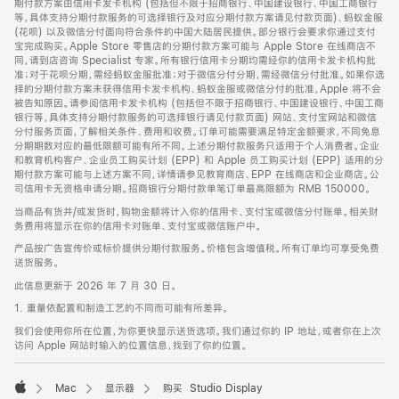
期付款方案由信用卡发卡机构 (包括但不限于招商银行、中国建设银行、中国工商银行
等，具体支持分期付款服务的可选择银行及对应分期付款方案请见付款页面)、蚂蚁金服
(花呗) 以及微信分付面向符合条件的中国大陆居民提供。部分银行会要求你通过支付
宝完成购买。Apple Store 零售店的分期付款方案可能与 Apple Store 在线商店不
同，请到店咨询 Specialist 专家。所有银行信用卡分期均需经你的信用卡发卡机构批
准；对于花呗分期，需经蚂蚁金服批准；对于微信分付分期，需经微信分付批准。如果你选
择的分期付款方案未获得信用卡发卡机构、蚂蚁金服或微信分付的批准，Apple 将不会
被告知原因。请参阅信用卡发卡机构 (包括但不限于招商银行、中国建设银行、中国工商
银行等，具体支持分期付款服务的可选择银行请见付款页面) 网站、支付宝网站和微信
分付服务页面，了解相关条件、费用和收费。订单可能需要满足特定金额要求，不同免息
分期期数对应的最低限额可能有所不同。上述分期付款服务只适用于个人消费者。企业
和教育机构客户、企业员工购买计划 (EPP) 和 Apple 员工购买计划 (EPP) 适用的分
期付款方案可能与上述方案不同，详情请参见教育商店、EPP 在线商店和企业商店。公
司信用卡无资格申请分期。招商银行分期付款单笔订单最高限额为 RMB 150000。
当商品有货并/或发货时，购物金额将计入你的信用卡、支付宝或微信分付账单。相关财
务费用将显示在你的信用卡对账单、支付宝或微信账户中。
产品按广告宣传价或标价提供分期付款服务。价格包含增值税。所有订单均可享受免费
送货服务。
此信息更新于 2026 年 7 月 30 日。
1. 重量依配置和制造工艺的不同而可能有所差异。
我们会使用你所在位置，为你更快显示送货选项。我们通过你的 IP 地址，或者你在上次
访问 Apple 网站时输入的位置信息，找到了你的位置。
Mac
显示器
购买 Studio Display