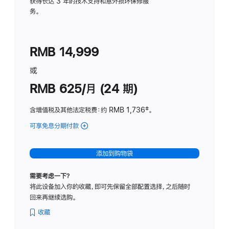
务
获得长达 3 年的技术支持和意外损坏保修服
务。
计
划
(适
RMB 14,999
用
于
或
Studio
RMB 625/月 (24 期)
Display
含增值税及其他法定税费
：约 RMB 1,736
脚
‡。
注
可享免息分期付款
(Studio
Display
-
添加到购物袋
标
准
需要考虑一下？
玻
将此设备加入你的收藏，即可先保留全部配置选择，之后随时
璃
回来再继续选购。
面
板
收藏
-