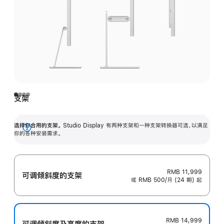
支架
选择你合用的支架。
Studio Display 有两种支架和一种支架转换器可选，以满足
展
你的各种安装需求。
开
RMB 11,999
可调倾斜度的支架
或 RMB 500/月 (24 期) 起
RMB 14,999
可调倾斜度及高‍度的支‍架