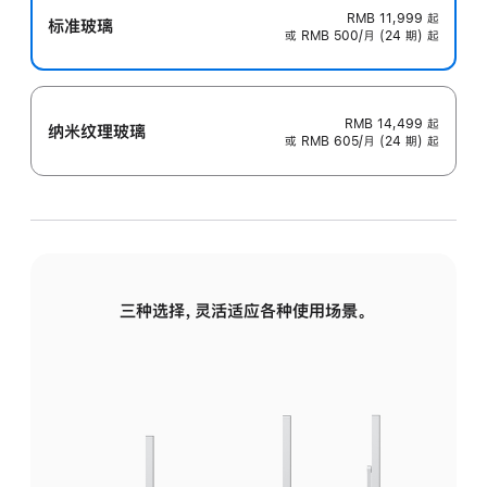
RMB 11,999
起
标准玻璃
或 RMB 500/月 (24 期) 起
RMB 14,499
起
纳米纹理玻璃
或 RMB 605/月 (24 期) 起
三种选择，灵活适应各种使用场景。
标