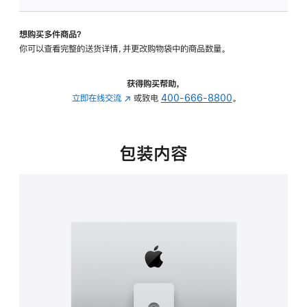
可
调
想购买多件商品？
倾
你可以查看完整的送货详情，并更改购物袋中的商品数量。
斜
度
及
获得购买帮助，
高
立即在线交流
(在
或致电
400-666-8800
。
度
新
的
窗
支
口
包装内容
架
中
的
打
分
开)
期
付
款
选
项)