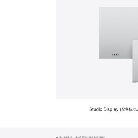
Studio Display (
网
脚