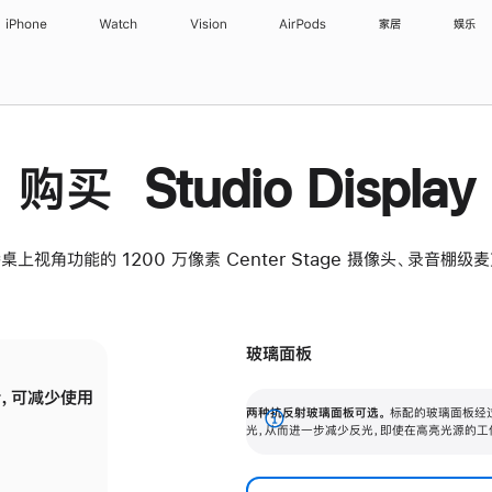
iPhone
Watch
Vision
AirPods
家居
娱乐
购买 Studio Display
桌上视角功能的 1200 万像素 Center Stage 摄像头、录音棚
玻璃面板
，可减少使用
纳米纹理玻璃面板可进一步减少反光，即使在
两种抗反射玻璃面板可选。
标配的玻璃面板经
。
有高亮光源的场所使用，也能保持出色画质。
展
光，从而进一步减少反光，即使在高亮光源的工
开