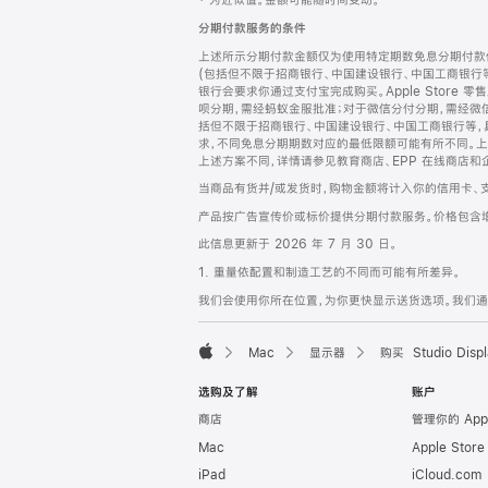
‡ 为近似值。金额可能随时间变动。
注
页
分期付款服务的条件
页
上述所示分期付款金额仅为使用特定期数免息分期付款估
脚
(包括但不限于招商银行、中国建设银行、中国工商银行
银行会要求你通过支付宝完成购买。Apple Store 零
呗分期，需经蚂蚁金服批准；对于微信分付分期，需经微信
括但不限于招商银行、中国建设银行、中国工商银行等，
求，不同免息分期期数对应的最低限额可能有所不同。上述分
上述方案不同，详情请参见教育商店、EPP 在线商店和
当商品有货并/或发货时，购物金额将计入你的信用卡、
产品按广告宣传价或标价提供分期付款服务。价格包含
此信息更新于 2026 年 7 月 30 日。
1. 重量依配置和制造工艺的不同而可能有所差异。
我们会使用你所在位置，为你更快显示送货选项。我们通过你
Mac
显示器
购买 Studio Displ
Apple
选购及了解
账户
商店
管理你的 App
Mac
Apple Stor
iPad
iCloud.com