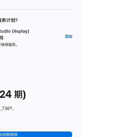
 服务计划？
dio Display)
AppleCare+
添加
期)
服
坏保修服务。
务
计
划
(适
用
于
24 期)
Studio
Display)
1,736
脚
‡。
注
加到购物袋