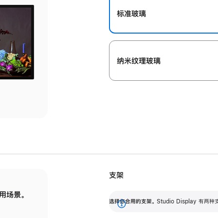
标准玻璃
纳米纹理玻璃
支架
用场景。
标配可调倾斜度的支架，提供 30 度的倾斜度
选
选择你合用的支架。
Studio Display
调节范围。
展