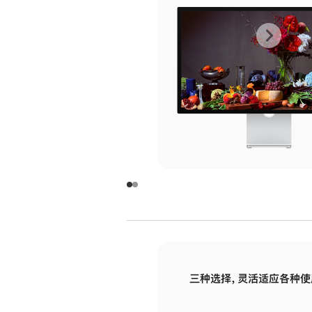
上
下
一
一
张
张
图
图
库
库
图
图
片
片
-
-
玻
玻
璃
璃
三种选择，灵活适应各种使
面
面
板
板