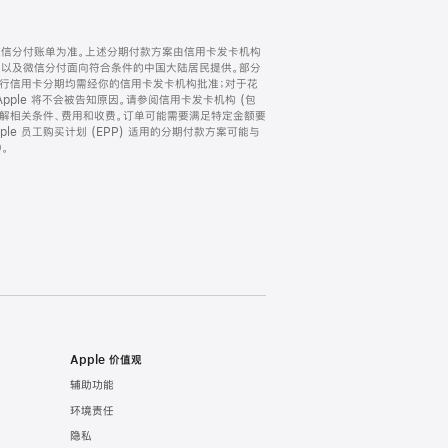
微信分付账单为准。上述分期付款方案由信用卡发卡机构
) 以及微信分付面向符合条件的中国大陆居民提供。部分
家。所有银行信用卡分期均需经你的信用卡发卡机构批准；对于花
ple 将不会被告知原因。请参阅信用卡发卡机构 (包
了解相关条件、费用和收费。订单可能需要满足特定金额要
e 员工购买计划 (EPP) 适用的分期付款方案可能与
。
Apple 价值观
辅助功能
环境责任
隐私