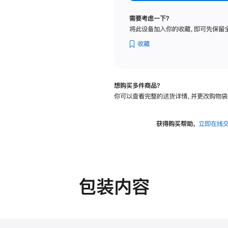
标
准
需要考虑一下？
玻
将此设备加入你的收藏，即可先保留
璃
面
收藏
板
-
可
想购买多件商品？
调
你可以查看完整的送货详情，并更改购物袋
倾
斜
度
获得购买帮助，
立即在线
及
高
度
的
支
包装内容
架
的
分
期
付