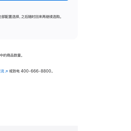
全部配置选择，之后随时回来再继续选购。
中的商品数量。
交流
(在
或致电
400-666-8800。
新
窗
口
中
打
开)