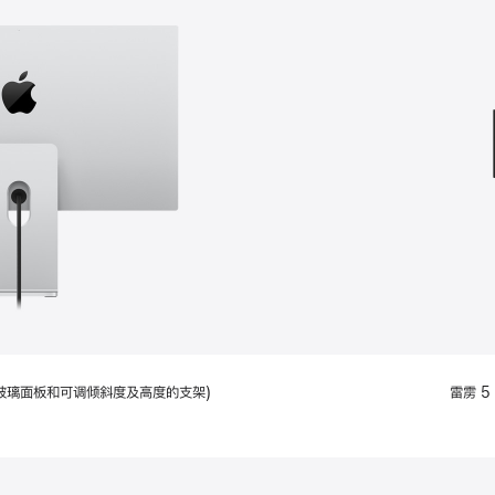
款
选
项)
配备标准玻璃面板和可调倾斜度及高度的支架)
雷雳 5 