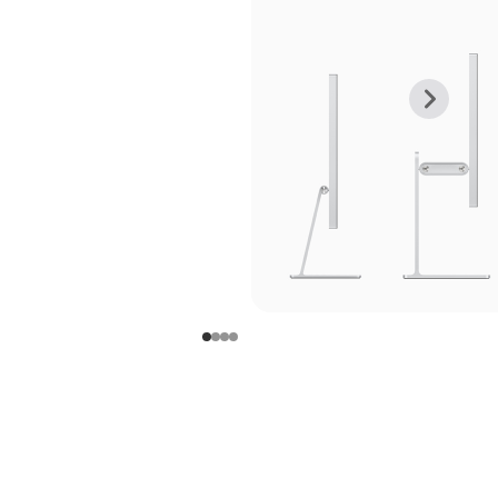
上
下
一
一
张
张
图
图
库
库
图
图
片
片
-
-
支
支
架
架