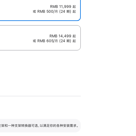
RMB 11,999
起
或 RMB 500/月 (24 期) 起
RMB 14,499
起
或 RMB 605/月 (24 期) 起
配可调倾斜度及高度的支架，额外增加 105
VESA 支架转换器
 有两种支架和一种支架转换器可选，以满足你的各种安装需求。
毫米的高度调节范围。
容的支架 (未随附)