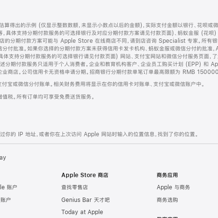
算得出的示例 (仅显示整数数额，未显示小数点以后的金额)，实际支付金额以银行、花呗或
等，具体支持分期付款服务的可选择银行及对应分期付款方案请见付款页面)、蚂蚁金服 (花呗
售店的分期付款方案可能与 Apple Store 在线商店不同，请到店咨询 Specialist 专
分付批准。如果你选择的分期付款方案未获得信用卡发卡机构、蚂蚁金服或微信分付的批准，Ap
具体支持分期付款服务的可选择银行请见付款页面) 网站、支付宝网站和微信分付服务页面，
期付款服务只适用于个人消费者。企业和教育机构客户、企业员工购买计划 (EPP) 和 Appl
企业商店。公司信用卡无资格申请分期。招商银行分期付款单笔订单最高限额为 RMB 150000
支付宝或微信分付账单。相关财务费用将显示在你的信用卡对账单、支付宝或微信账户中。
增值税。所有订单均可享受免费送货服务。
的 IP 地址，或者你在上次访问 Apple 网站时输入的位置信息，找到了你的位置。
ay
Apple Store 商店
商务应用
le 账户
查找零售店
Apple 与商务
e 账户
Genius Bar 天才吧
商务选购
Today at Apple