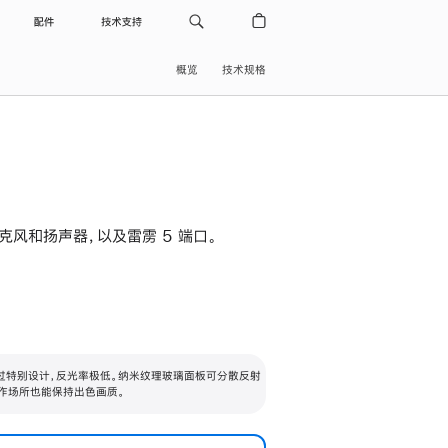
配件
技术支持
概览
技术规格
级麦克风和扬声器，以及雷雳 5 端口。
过特别设计，反光率极低。纳米纹理玻璃面板可分散反射
作场所也能保持出色画质。