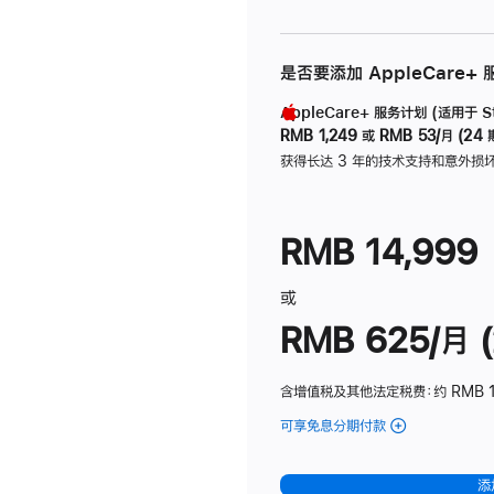
是否要添加 AppleCare+
AppleCare+ 服务计划 (适用于 Stu
RMB 1,249
或
RMB 53/月 (24 
获得长达 3 年的技术支持和意外损
RMB 14,999
或
RMB 625/月 (
含增值税及其他法定税费
：约 RMB 
可享免息分期付款
(Studio
Display
-
添