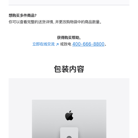
可
调
想购买多件商品？
倾
你可以查看完整的送货详情，并更改购物袋中的商品数量。
斜
度
及
获得购买帮助，
高
立即在线交流
(在
或致电
400-666-8800
。
度
新
的
窗
支
口
包装内容
架
中
的
打
分
开)
期
付
款
选
项)