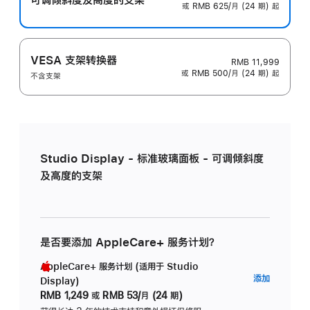
或 RMB 625/月 (24 期) 起
VESA 支架转换器
RMB 11,999
或 RMB 500/月 (24 期) 起
不含支架
Studio Display - 标准玻璃面板 - 可调倾斜度
及高度的支架
是否要添加 AppleCare+ 服务计划？
AppleCare+ 服务计划 (适用于 Studio
AppleC
添加
Display)
服
RMB 1,249
或
RMB 53/月 (24 期)