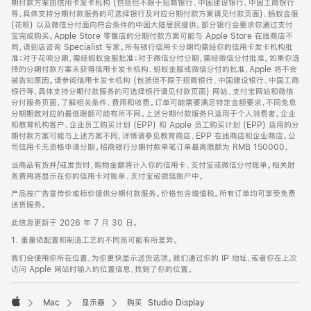
期付款方案由信用卡发卡机构 (包括但不限于招商银行、中国建设银行、中国工商银行
等，具体支持分期付款服务的可选择银行及对应分期付款方案请见付款页面)、蚂蚁金服
(花呗) 以及微信分付面向符合条件的中国大陆居民提供。部分银行会要求你通过支付
宝完成购买。Apple Store 零售店的分期付款方案可能与 Apple Store 在线商店不
同，请到店咨询 Specialist 专家。所有银行信用卡分期均需经你的信用卡发卡机构批
准；对于花呗分期，需经蚂蚁金服批准；对于微信分付分期，需经微信分付批准。如果你选
择的分期付款方案未获得信用卡发卡机构、蚂蚁金服或微信分付的批准，Apple 将不会
被告知原因。请参阅信用卡发卡机构 (包括但不限于招商银行、中国建设银行、中国工商
银行等，具体支持分期付款服务的可选择银行请见付款页面) 网站、支付宝网站和微信
分付服务页面，了解相关条件、费用和收费。订单可能需要满足特定金额要求，不同免息
分期期数对应的最低限额可能有所不同。上述分期付款服务只适用于个人消费者。企业
和教育机构客户、企业员工购买计划 (EPP) 和 Apple 员工购买计划 (EPP) 适用的分
期付款方案可能与上述方案不同，详情请参见教育商店、EPP 在线商店和企业商店。公
司信用卡无资格申请分期。招商银行分期付款单笔订单最高限额为 RMB 150000。
当商品有货并/或发货时，购物金额将计入你的信用卡、支付宝或微信分付账单。相关财
务费用将显示在你的信用卡对账单、支付宝或微信账户中。
产品按广告宣传价或标价提供分期付款服务。价格包含增值税。所有订单均可享受免费
送货服务。
此信息更新于 2026 年 7 月 30 日。
1. 重量依配置和制造工艺的不同而可能有所差异。
我们会使用你所在位置，为你更快显示送货选项。我们通过你的 IP 地址，或者你在上次
访问 Apple 网站时输入的位置信息，找到了你的位置。
Mac
显示器
购买 Studio Display