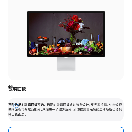
玻璃面板
两种抗反射玻璃面板可选。
标配的玻璃面板经过特别设计，反光率极低。纳米纹理
展
玻璃面板可分散反射光，从而进一步减少反光，即使在高亮光源的工作场所也能保
持出色画质。
开