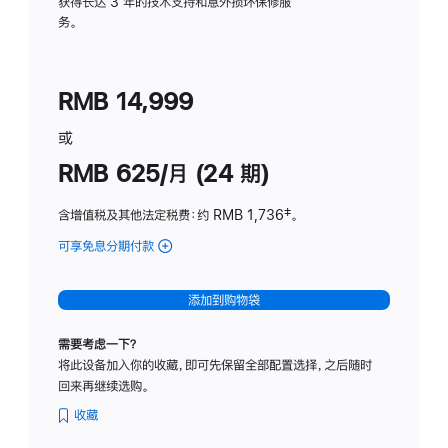
务
获得长达 3 年的技术支持和意外损坏保修服
务。
计
划
(适
RMB 14,999
用
于
或
Studio
RMB 625/月 (24 期)
Display
含增值税及其他法定税费
：约 RMB 1,736
脚
‡。
注
可享免息分期付款
(Studio
Display
-
添加到购物袋
标
准
需要考虑一下？
玻
将此设备加入你的收藏，即可先保留全部配置选择，之后随时
璃
回来再继续选购。
面
板
收藏
-