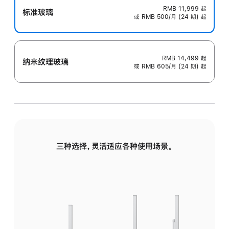
RMB 11,999
起
标准玻璃
或 RMB 500/月 (24 期) 起
RMB 14,499
起
纳米纹理玻璃
或 RMB 605/月 (24 期) 起
三种选择，灵活适应各种使用场景。
标