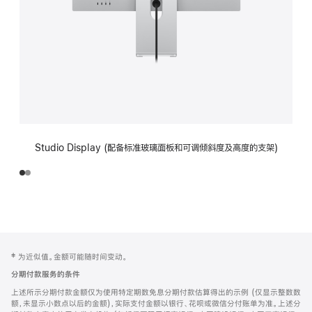
Studio Display (配备标准玻璃面板和可调倾斜度及高度的支架)
网
脚
‡ 为近似值。金额可能随时间变动。
注
页
分期付款服务的条件
页
上述所示分期付款金额仅为使用特定期数免息分期付款估算得出的示例 (仅显示整数数
脚
额，未显示小数点以后的金额)，实际支付金额以银行、花呗或微信分付账单为准。上述分