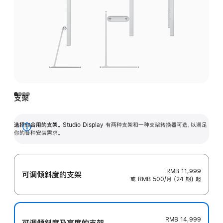
支架
选择你合用的支架。
Studio Display 有两种支架和一种支架转换器可选，以满足
展
你的各种安装需求。
开
RMB 11,999
可调倾斜度的支架
或 RMB 500/月 (24 期) 起
RMB 14,999
可调倾斜度及高‍度的支‍架