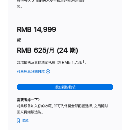
务
获得长达 3 年的技术支持和意外损坏保修服
务。
计
划
(适
RMB 14,999
用
于
或
Studio
RMB 625/月 (24 期)
Display
含增值税及其他法定税费
：约 RMB 1,736
脚
‡。
注
可享免息分期付款
(Studio
Display
-
添加到购物袋
标
准
需要考虑一下？
玻
将此设备加入你的收藏，即可先保留全部配置选择，之后随时
璃
回来再继续选购。
面
板
收藏
-