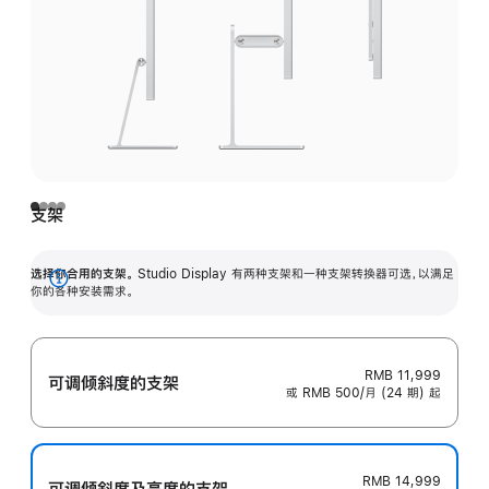
支架
选择你合用的支架。
Studio Display 有两种支架和一种支架转换器可选，以满足
展
你的各种安装需求。
开
RMB 11,999
可调倾斜度的支架
或 RMB 500/月 (24 期) 起
RMB 14,999
可调倾斜度及高‍度的支‍架