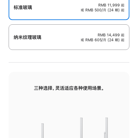
RMB 11,999
起
标准玻璃
或 RMB 500/月 (24 期) 起
RMB 14,499
起
纳米纹理玻璃
或 RMB 605/月 (24 期) 起
三种选择，灵活适应各种使用场景。
标