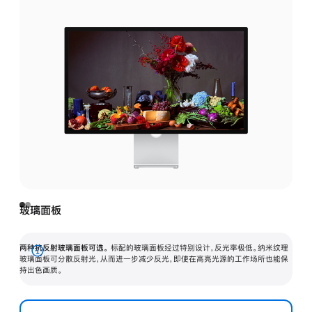
玻璃面板
两种抗反射玻璃面板可选。
标配的玻璃面板经过特别设计，反光率极低。纳米纹理
展
玻璃面板可分散反射光，从而进一步减少反光，即使在高亮光源的工作场所也能保
持出色画质。
开