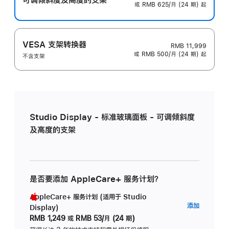
或 RMB 625/月 (24 期) 起
VESA 支架转换器
RMB 11,999
或 RMB 500/月 (24 期) 起
不含支架
Studio Display - 标准玻璃面板 - 可调倾斜度
及高度的支架
是否要添加 AppleCare+ 服务计划？
AppleCare+ 服务计划 (适用于 Studio
AppleC
添加
Display)
服
RMB 1,249
或
RMB 53/月 (24 期)