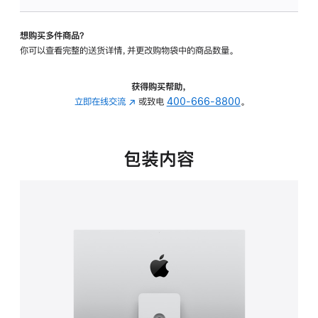
可
调
想购买多件商品？
倾
你可以查看完整的送货详情，并更改购物袋中的商品数量。
斜
度
及
获得购买帮助，
高
立即在线交流
(在
或致电
400-666-8800
。
度
新
的
窗
支
口
包装内容
架
中
的
打
分
开)
期
付
款
选
项)