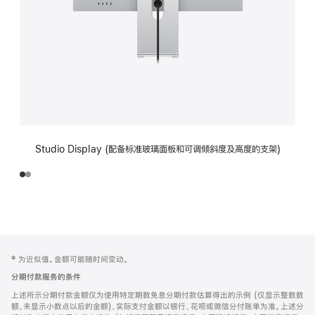
Studio Display (配备标准玻璃面板和可调倾斜度及高度的支架)
网
脚
‡ 为近似值。金额可能随时间变动。
注
页
分期付款服务的条件
页
上述所示分期付款金额仅为使用特定期数免息分期付款估算得出的示例 (仅显示整数数
脚
额，未显示小数点以后的金额)，实际支付金额以银行、花呗或微信分付账单为准。上述分