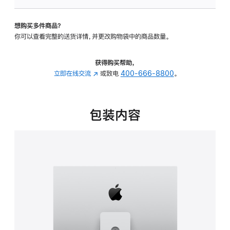
可
调
想购买多件商品？
倾
你可以查看完整的送货详情，并更改购物袋中的商品数量。
斜
度
及
获得购买帮助，
高
立即在线交流
(在
或致电
400-666-8800
。
度
新
的
窗
支
口
包装内容
架
中
的
打
分
开)
期
付
款
选
项)