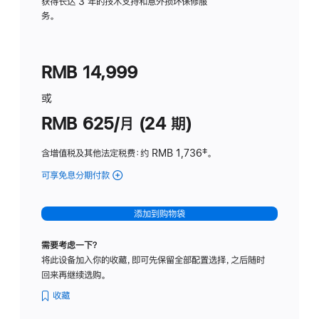
务
获得长达 3 年的技术支持和意外损坏保修服
务。
计
划
(适
RMB 14,999
用
于
或
Studio
RMB 625/月 (24 期)
Display
含增值税及其他法定税费
：约 RMB 1,736
脚
‡。
注
可享免息分期付款
(Studio
Display
-
添加到购物袋
标
准
需要考虑一下？
玻
将此设备加入你的收藏，即可先保留全部配置选择，之后随时
璃
回来再继续选购。
面
板
收藏
-