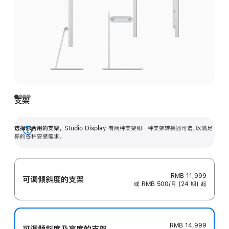
支架
选择你合用的支架。
Studio Display 有两种支架和一种支架转换器可选，以满足
展
你的各种安装需求。
开
RMB 11,999
可调倾斜度的支架
或 RMB 500/月 (24 期) 起
RMB 14,999
可调倾斜度及高‍度的支‍架