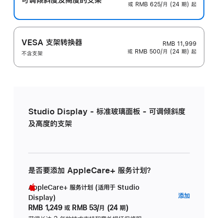
或 RMB 625/月 (24 期) 起
VESA 支架转换器
RMB 11,999
或 RMB 500/月 (24 期) 起
不含支架
Studio Display - 标准玻璃面板 - 可调倾斜度
及高度的支架
是否要添加 AppleCare+ 服务计划？
AppleCare+ 服务计划 (适用于 Studio
AppleC
添加
Display)
服
RMB 1,249
或
RMB 53/月 (24 期)