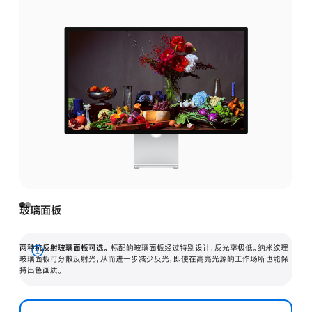
玻璃面板
两种抗反射玻璃面板可选。
标配的玻璃面板经过特别设计，反光率极低。纳米纹理
展
玻璃面板可分散反射光，从而进一步减少反光，即使在高亮光源的工作场所也能保
持出色画质。
开