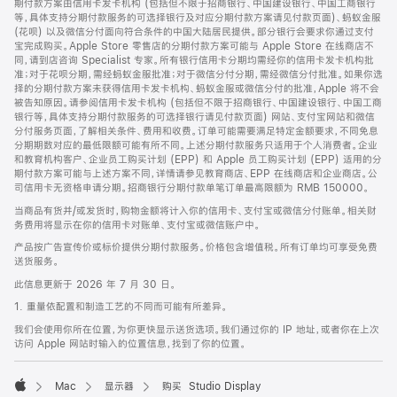
期付款方案由信用卡发卡机构 (包括但不限于招商银行、中国建设银行、中国工商银行
等，具体支持分期付款服务的可选择银行及对应分期付款方案请见付款页面)、蚂蚁金服
(花呗) 以及微信分付面向符合条件的中国大陆居民提供。部分银行会要求你通过支付
宝完成购买。Apple Store 零售店的分期付款方案可能与 Apple Store 在线商店不
同，请到店咨询 Specialist 专家。所有银行信用卡分期均需经你的信用卡发卡机构批
准；对于花呗分期，需经蚂蚁金服批准；对于微信分付分期，需经微信分付批准。如果你选
择的分期付款方案未获得信用卡发卡机构、蚂蚁金服或微信分付的批准，Apple 将不会
被告知原因。请参阅信用卡发卡机构 (包括但不限于招商银行、中国建设银行、中国工商
银行等，具体支持分期付款服务的可选择银行请见付款页面) 网站、支付宝网站和微信
分付服务页面，了解相关条件、费用和收费。订单可能需要满足特定金额要求，不同免息
分期期数对应的最低限额可能有所不同。上述分期付款服务只适用于个人消费者。企业
和教育机构客户、企业员工购买计划 (EPP) 和 Apple 员工购买计划 (EPP) 适用的分
期付款方案可能与上述方案不同，详情请参见教育商店、EPP 在线商店和企业商店。公
司信用卡无资格申请分期。招商银行分期付款单笔订单最高限额为 RMB 150000。
当商品有货并/或发货时，购物金额将计入你的信用卡、支付宝或微信分付账单。相关财
务费用将显示在你的信用卡对账单、支付宝或微信账户中。
产品按广告宣传价或标价提供分期付款服务。价格包含增值税。所有订单均可享受免费
送货服务。
此信息更新于 2026 年 7 月 30 日。
1. 重量依配置和制造工艺的不同而可能有所差异。
我们会使用你所在位置，为你更快显示送货选项。我们通过你的 IP 地址，或者你在上次
访问 Apple 网站时输入的位置信息，找到了你的位置。
Mac
显示器
购买 Studio Display