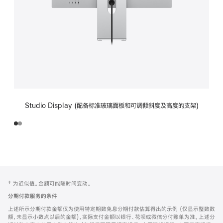
Studio Display (配备标准玻璃面板和可调倾斜度及高度的支架)
网
脚
‡ 为近似值。金额可能随时间变动。
注
页
分期付款服务的条件
页
上述所示分期付款金额仅为使用特定期数免息分期付款估算得出的示例 (仅显示整数数
脚
额，未显示小数点以后的金额)，实际支付金额以银行、花呗或微信分付账单为准。上述分