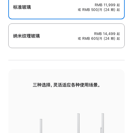
RMB 11,999
起
标准玻璃
或 RMB 500/月 (24 期) 起
RMB 14,499
起
纳米纹理玻璃
或 RMB 605/月 (24 期) 起
三种选择，灵活适应各种使用场景。
标