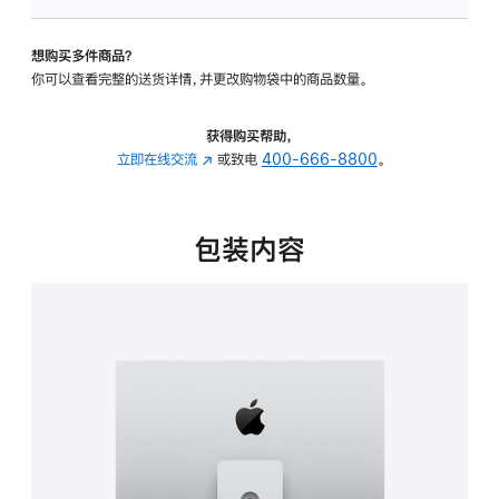
可
调
想购买多件商品？
倾
你可以查看完整的送货详情，并更改购物袋中的商品数量。
斜
度
及
获得购买帮助，
高
立即在线交流
(在
或致电
400-666-8800
。
度
新
的
窗
支
口
包装内容
架
中
的
打
分
开)
期
付
款
选
项)