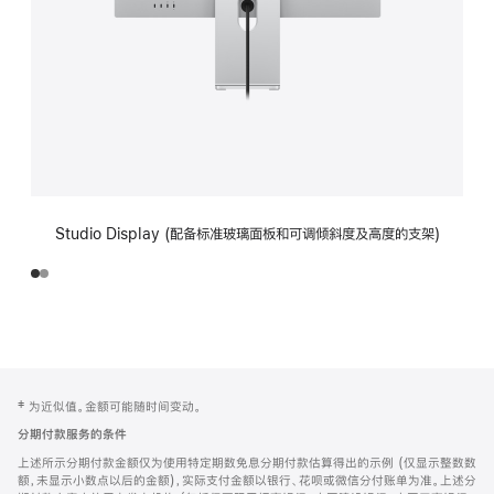
Studio Display (配备标准玻璃面板和可调倾斜度及高度的支架)
网
脚
‡ 为近似值。金额可能随时间变动。
注
页
分期付款服务的条件
页
上述所示分期付款金额仅为使用特定期数免息分期付款估算得出的示例 (仅显示整数数
脚
额，未显示小数点以后的金额)，实际支付金额以银行、花呗或微信分付账单为准。上述分