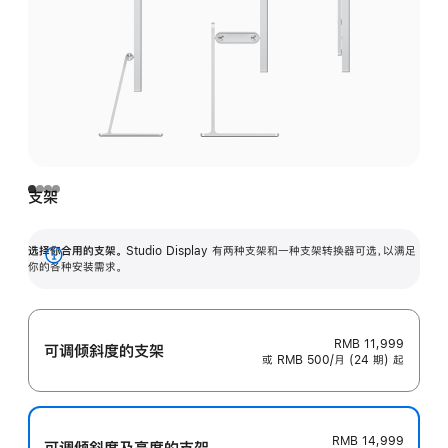
支架
选择你合用的支架。
Studio Display 有两种支架和一种支架转换器可选，以满足
展
你的各种安装需求。
开
RMB 11,999
可调倾斜度的支架
或 RMB 500/月 (24 期) 起
RMB 14,999
可调倾斜度及高‍度的支‍架