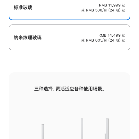
RMB 11,999
起
标准玻璃
或 RMB 500/月 (24 期) 起
RMB 14,499
起
纳米纹理玻璃
或 RMB 605/月 (24 期) 起
三种选择，灵活适应各种使用场景。
标