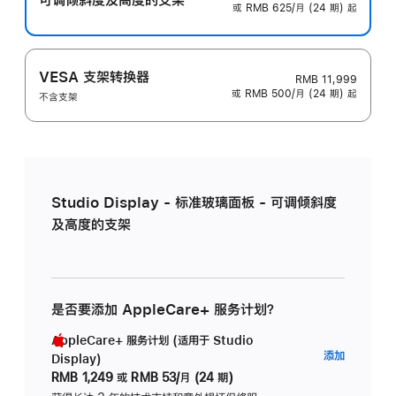
或 RMB 625/月 (24 期) 起
VESA 支架转换器
RMB 11,999
或 RMB 500/月 (24 期) 起
不含支架
Studio Display - 标准玻璃面板 - 可调倾斜度
及高度的支架
是否要添加 AppleCare+ 服务计划？
AppleCare+ 服务计划 (适用于 Studio
AppleC
添加
Display)
服
RMB 1,249
或
RMB 53/月 (24 期)