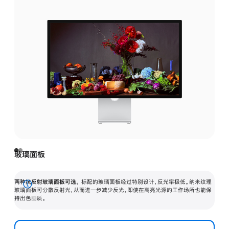
玻璃面板
两种抗反射玻璃面板可选。
标配的玻璃面板经过特别设计，反光率极低。纳米纹理
展
玻璃面板可分散反射光，从而进一步减少反光，即使在高亮光源的工作场所也能保
持出色画质。
开