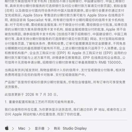
期付款方案由信用卡发卡机构 (包括但不限于招商银行、中国建设银行、中国工商银行
等，具体支持分期付款服务的可选择银行及对应分期付款方案请见付款页面)、蚂蚁金服
(花呗) 以及微信分付面向符合条件的中国大陆居民提供。部分银行会要求你通过支付
宝完成购买。Apple Store 零售店的分期付款方案可能与 Apple Store 在线商店不
同，请到店咨询 Specialist 专家。所有银行信用卡分期均需经你的信用卡发卡机构批
准；对于花呗分期，需经蚂蚁金服批准；对于微信分付分期，需经微信分付批准。如果你选
择的分期付款方案未获得信用卡发卡机构、蚂蚁金服或微信分付的批准，Apple 将不会
被告知原因。请参阅信用卡发卡机构 (包括但不限于招商银行、中国建设银行、中国工商
银行等，具体支持分期付款服务的可选择银行请见付款页面) 网站、支付宝网站和微信
分付服务页面，了解相关条件、费用和收费。订单可能需要满足特定金额要求，不同免息
分期期数对应的最低限额可能有所不同。上述分期付款服务只适用于个人消费者。企业
和教育机构客户、企业员工购买计划 (EPP) 和 Apple 员工购买计划 (EPP) 适用的分
期付款方案可能与上述方案不同，详情请参见教育商店、EPP 在线商店和企业商店。公
司信用卡无资格申请分期。招商银行分期付款单笔订单最高限额为 RMB 150000。
当商品有货并/或发货时，购物金额将计入你的信用卡、支付宝或微信分付账单。相关财
务费用将显示在你的信用卡对账单、支付宝或微信账户中。
产品按广告宣传价或标价提供分期付款服务。价格包含增值税。所有订单均可享受免费
送货服务。
此信息更新于 2026 年 7 月 30 日。
1. 重量依配置和制造工艺的不同而可能有所差异。
我们会使用你所在位置，为你更快显示送货选项。我们通过你的 IP 地址，或者你在上次
访问 Apple 网站时输入的位置信息，找到了你的位置。
Mac
显示器
购买 Studio Display