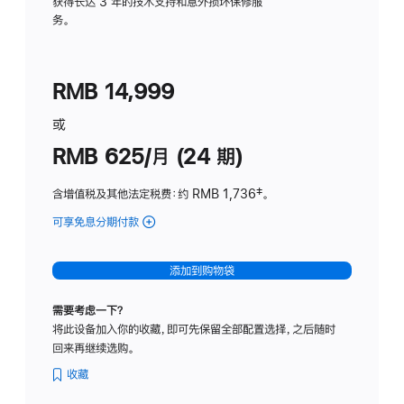
务
获得长达 3 年的技术支持和意外损坏保修服
务。
计
划
(适
RMB 14,999
用
于
或
Studio
RMB 625/月 (24 期)
Display
含增值税及其他法定税费
：约 RMB 1,736
脚
‡。
注
可享免息分期付款
(Studio
Display
-
添加到购物袋
标
准
需要考虑一下？
玻
将此设备加入你的收藏，即可先保留全部配置选择，之后随时
璃
回来再继续选购。
面
板
收藏
-