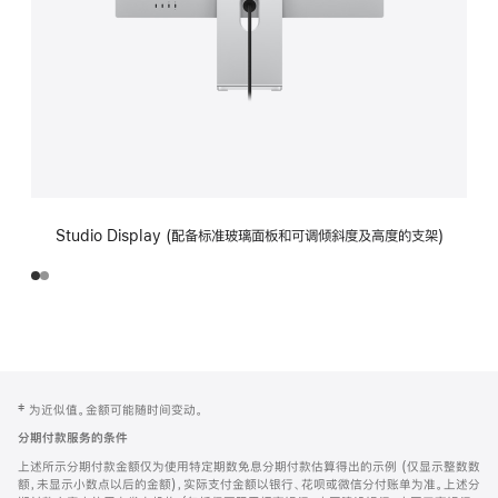
Studio Display (配备标准玻璃面板和可调倾斜度及高度的支架)
网
脚
‡ 为近似值。金额可能随时间变动。
注
页
分期付款服务的条件
页
上述所示分期付款金额仅为使用特定期数免息分期付款估算得出的示例 (仅显示整数数
脚
额，未显示小数点以后的金额)，实际支付金额以银行、花呗或微信分付账单为准。上述分