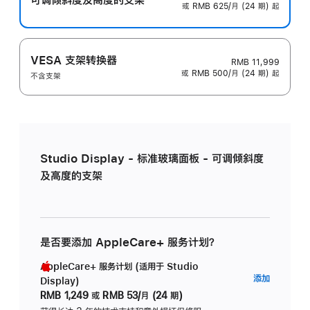
或 RMB 625/月 (24 期) 起
VESA 支架转换器
RMB 11,999
或 RMB 500/月 (24 期) 起
不含支架
Studio Display - 标准玻璃面板 - 可调倾斜度
及高度的支架
是否要添加 AppleCare+ 服务计划？
AppleCare+ 服务计划 (适用于 Studio
AppleC
添加
Display)
服
RMB 1,249
或
RMB 53/月 (24 期)