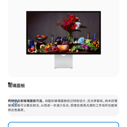
玻璃面板
两种抗反射玻璃面板可选。
标配的玻璃面板经过特别设计，反光率极低。纳米纹理
展
玻璃面板可分散反射光，从而进一步减少反光，即使在高亮光源的工作场所也能保
持出色画质。
开