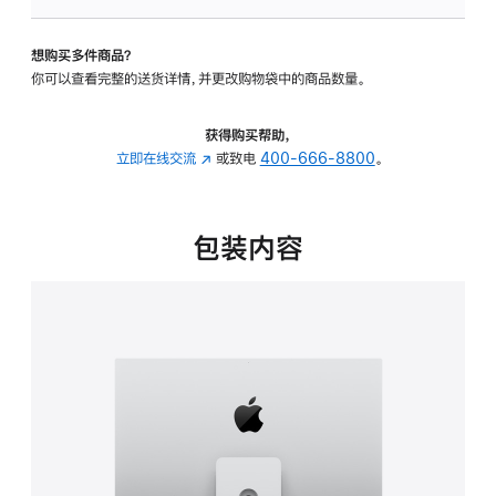
可
调
想购买多件商品？
倾
你可以查看完整的送货详情，并更改购物袋中的商品数量。
斜
度
及
获得购买帮助，
高
立即在线交流
(在
或致电
400-666-8800
。
度
新
的
窗
支
口
包装内容
架
中
的
打
分
开)
期
付
款
选
项)