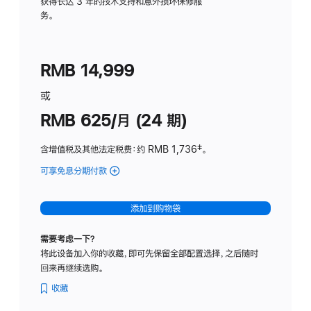
务
获得长达 3 年的技术支持和意外损坏保修服
务。
计
划
(适
RMB 14,999
用
于
或
Studio
RMB 625/月 (24 期)
Display
含增值税及其他法定税费
：约 RMB 1,736
脚
‡。
注
可享免息分期付款
(Studio
Display
-
添加到购物袋
标
准
需要考虑一下？
玻
将此设备加入你的收藏，即可先保留全部配置选择，之后随时
璃
回来再继续选购。
面
板
收藏
-