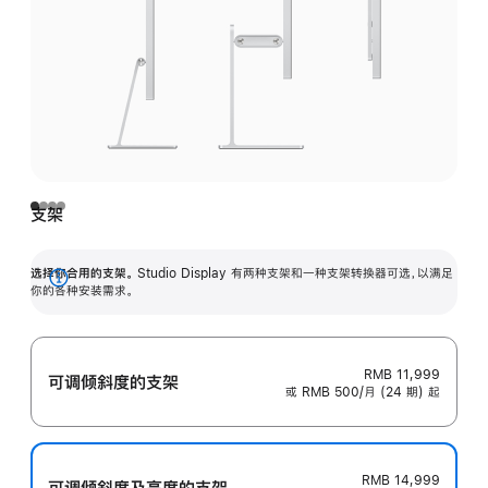
支架
选择你合用的支架。
Studio Display 有两种支架和一种支架转换器可选，以满足
展
你的各种安装需求。
开
RMB 11,999
可调倾斜度的支架
或 RMB 500/月 (24 期) 起
RMB 14,999
可调倾斜度及高‍度的支‍架