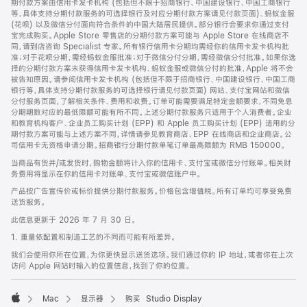
期付款方案由信用卡发卡机构 (包括但不限于招商银行、中国建设银行、中国工商银行
等，具体支持分期付款服务的可选择银行及对应分期付款方案请见付款页面)、蚂蚁金服
(花呗) 以及微信分付面向符合条件的中国大陆居民提供。部分银行会要求你通过支付
宝完成购买。Apple Store 零售店的分期付款方案可能与 Apple Store 在线商店不
同，请到店咨询 Specialist 专家。所有银行信用卡分期均需经你的信用卡发卡机构批
准；对于花呗分期，需经蚂蚁金服批准；对于微信分付分期，需经微信分付批准。如果你选
择的分期付款方案未获得信用卡发卡机构、蚂蚁金服或微信分付的批准，Apple 将不会
被告知原因。请参阅信用卡发卡机构 (包括但不限于招商银行、中国建设银行、中国工商
银行等，具体支持分期付款服务的可选择银行请见付款页面) 网站、支付宝网站和微信
分付服务页面，了解相关条件、费用和收费。订单可能需要满足特定金额要求，不同免息
分期期数对应的最低限额可能有所不同。上述分期付款服务只适用于个人消费者。企业
和教育机构客户、企业员工购买计划 (EPP) 和 Apple 员工购买计划 (EPP) 适用的分
期付款方案可能与上述方案不同，详情请参见教育商店、EPP 在线商店和企业商店。公
司信用卡无资格申请分期。招商银行分期付款单笔订单最高限额为 RMB 150000。
当商品有货并/或发货时，购物金额将计入你的信用卡、支付宝或微信分付账单。相关财
务费用将显示在你的信用卡对账单、支付宝或微信账户中。
产品按广告宣传价或标价提供分期付款服务。价格包含增值税。所有订单均可享受免费
送货服务。
此信息更新于 2026 年 7 月 30 日。
1. 重量依配置和制造工艺的不同而可能有所差异。
我们会使用你所在位置，为你更快显示送货选项。我们通过你的 IP 地址，或者你在上次
访问 Apple 网站时输入的位置信息，找到了你的位置。
Mac
显示器
购买 Studio Display