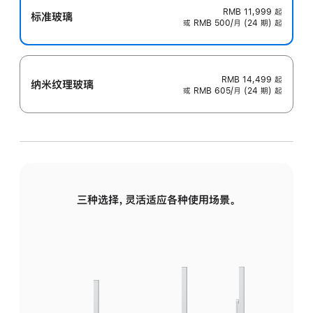
RMB 11,999
起
标准玻璃
或 RMB 500/月 (24 期) 起
RMB 14,499
起
纳米纹理玻璃
或 RMB 605/月 (24 期) 起
三种选择，灵活适应各种使用场景。
标