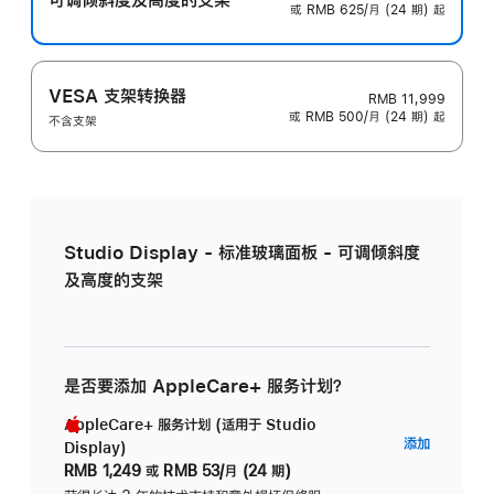
或 RMB 625/月 (24 期) 起
VESA 支架转换器
RMB 11,999
或 RMB 500/月 (24 期) 起
不含支架
Studio Display - 标准玻璃面板 - 可调倾斜度
及高度的支架
是否要添加 AppleCare+ 服务计划？
AppleCare+ 服务计划 (适用于 Studio
AppleC
添加
Display)
服
RMB 1,249
或
RMB 53/月 (24 期)