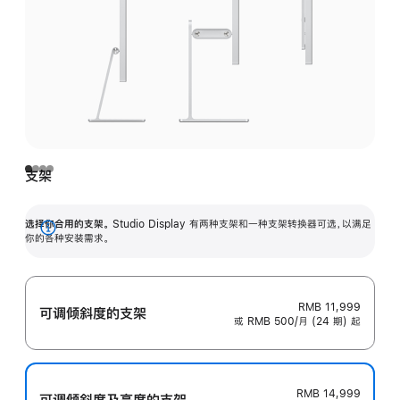
支架
选择你合用的支架。
Studio Display 有两种支架和一种支架转换器可选，以满足
展
你的各种安装需求。
开
RMB 11,999
可调倾斜度的支架
或 RMB 500/月 (24 期) 起
RMB 14,999
可调倾斜度及高‍度的支‍架