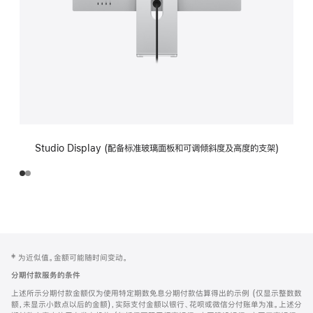
Studio Display (配备标准玻璃面板和可调倾斜度及高度的支架)
网
脚
‡ 为近似值。金额可能随时间变动。
注
页
分期付款服务的条件
页
上述所示分期付款金额仅为使用特定期数免息分期付款估算得出的示例 (仅显示整数数
脚
额，未显示小数点以后的金额)，实际支付金额以银行、花呗或微信分付账单为准。上述分