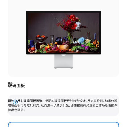
玻璃面板
两种抗反射玻璃面板可选。
标配的玻璃面板经过特别设计，反光率极低。纳米纹理
展
玻璃面板可分散反射光，从而进一步减少反光，即使在高亮光源的工作场所也能保
持出色画质。
开