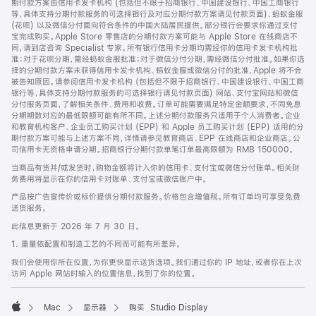
期付款方案由信用卡发卡机构 (包括但不限于招商银行、中国建设银行、中国工商银行
等，具体支持分期付款服务的可选择银行及对应分期付款方案请见付款页面)、蚂蚁金服
(花呗) 以及微信分付面向符合条件的中国大陆居民提供。部分银行会要求你通过支付
宝完成购买。Apple Store 零售店的分期付款方案可能与 Apple Store 在线商店不
同，请到店咨询 Specialist 专家。所有银行信用卡分期均需经你的信用卡发卡机构批
准；对于花呗分期，需经蚂蚁金服批准；对于微信分付分期，需经微信分付批准。如果你选
择的分期付款方案未获得信用卡发卡机构、蚂蚁金服或微信分付的批准，Apple 将不会
被告知原因。请参阅信用卡发卡机构 (包括但不限于招商银行、中国建设银行、中国工商
银行等，具体支持分期付款服务的可选择银行请见付款页面) 网站、支付宝网站和微信
分付服务页面，了解相关条件、费用和收费。订单可能需要满足特定金额要求，不同免息
分期期数对应的最低限额可能有所不同。上述分期付款服务只适用于个人消费者。企业
和教育机构客户、企业员工购买计划 (EPP) 和 Apple 员工购买计划 (EPP) 适用的分
期付款方案可能与上述方案不同，详情请参见教育商店、EPP 在线商店和企业商店。公
司信用卡无资格申请分期。招商银行分期付款单笔订单最高限额为 RMB 150000。
当商品有货并/或发货时，购物金额将计入你的信用卡、支付宝或微信分付账单。相关财
务费用将显示在你的信用卡对账单、支付宝或微信账户中。
产品按广告宣传价或标价提供分期付款服务。价格包含增值税。所有订单均可享受免费
送货服务。
此信息更新于 2026 年 7 月 30 日。
1. 重量依配置和制造工艺的不同而可能有所差异。
我们会使用你所在位置，为你更快显示送货选项。我们通过你的 IP 地址，或者你在上次
访问 Apple 网站时输入的位置信息，找到了你的位置。
Mac
显示器
购买 Studio Display