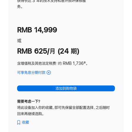
务
获得长达 3 年的技术支持和意外损坏保修服
务。
计
划
(适
RMB 14,999
用
于
或
Studio
RMB 625/月 (24 期)
Display
含增值税及其他法定税费
：约 RMB 1,736
脚
‡。
注
可享免息分期付款
(Studio
Display
-
添加到购物袋
标
准
需要考虑一下？
玻
将此设备加入你的收藏，即可先保留全部配置选择，之后随时
璃
回来再继续选购。
面
板
收藏
-