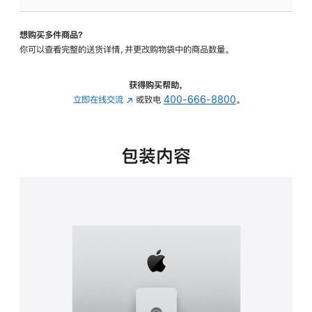
可
调
想购买多件商品？
倾
你可以查看完整的送货详情，并更改购物袋中的商品数量。
斜
度
及
获得购买帮助，
高
立即在线交流
(在
或致电
400-666-8800
。
度
新
的
窗
支
口
包装内容
架
中
的
打
分
开)
期
付
款
选
项)