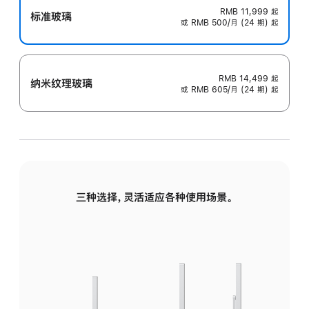
RMB 11,999
起
标准玻璃
或 RMB 500/月 (24 期) 起
RMB 14,499
起
纳米纹理玻璃
或 RMB 605/月 (24 期) 起
三种选择，灵活适应各种使用场景。
标