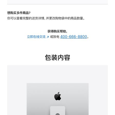
可
调
想购买多件商品？
倾
你可以查看完整的送货详情，并更改购物袋中的商品数量。
斜
度
及
获得购买帮助，
高
立即在线交流
(在
或致电
400-666-8800
。
度
新
的
窗
支
口
包装内容
架
中
的
打
分
开)
期
付
款
选
项)