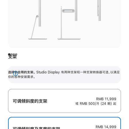
支架
选择你合用的支架。
Studio Display 有两种支架和一种支架转换器可选，以满足
展
你的各种安装需求。
开
RMB 11,999
可调倾斜度的支架
或 RMB 500/月 (24 期) 起
RMB 14,999
可调倾斜度及高‍度的支‍架