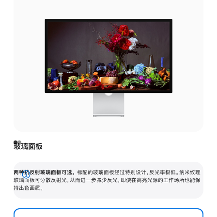
玻璃面板
两种抗反射玻璃面板可选。
标配的玻璃面板经过特别设计，反光率极低。纳米纹理
展
玻璃面板可分散反射光，从而进一步减少反光，即使在高亮光源的工作场所也能保
持出色画质。
开