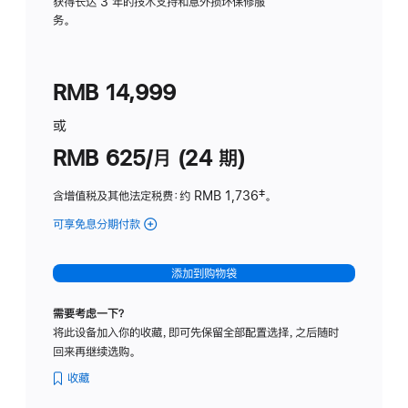
务
获得长达 3 年的技术支持和意外损坏保修服
务。
计
划
(适
RMB 14,999
用
于
或
Studio
RMB 625/月 (24 期)
Display
含增值税及其他法定税费
：约 RMB 1,736
脚
‡。
注
可享免息分期付款
(Studio
Display
-
添加到购物袋
标
准
需要考虑一下？
玻
将此设备加入你的收藏，即可先保留全部配置选择，之后随时
璃
回来再继续选购。
面
板
收藏
-