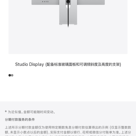
Studio Display (配备标准玻璃面板和可调倾斜度及高度的支架)
网
脚
‡ 为近似值。金额可能随时间变动。
注
页
分期付款服务的条件
页
上述所示分期付款金额仅为使用特定期数免息分期付款估算得出的示例 (仅显示整数数
脚
额，未显示小数点以后的金额)，实际支付金额以银行、花呗或微信分付账单为准。上述分