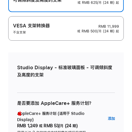
或 RMB 625/月 (24 期) 起
VESA 支架转换器
RMB 11,999
或 RMB 500/月 (24 期) 起
不含支架
Studio Display - 标准玻璃面板 - 可调倾斜度
及高度的支架
是否要添加 AppleCare+ 服务计划？
AppleCare+ 服务计划 (适用于 Studio
AppleC
添加
Display)
服
RMB 1,249
或
RMB 53/月 (24 期)