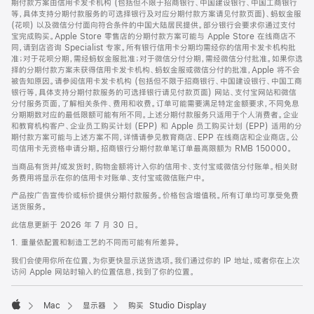
期付款方案由信用卡发卡机构 (包括但不限于招商银行、中国建设银行、中国工商银行
等，具体支持分期付款服务的可选择银行及对应分期付款方案请见付款页面)、蚂蚁金服
(花呗) 以及微信分付面向符合条件的中国大陆居民提供。部分银行会要求你通过支付
宝完成购买。Apple Store 零售店的分期付款方案可能与 Apple Store 在线商店不
同，请到店咨询 Specialist 专家。所有银行信用卡分期均需经你的信用卡发卡机构批
准；对于花呗分期，需经蚂蚁金服批准；对于微信分付分期，需经微信分付批准。如果你选
择的分期付款方案未获得信用卡发卡机构、蚂蚁金服或微信分付的批准，Apple 将不会
被告知原因。请参阅信用卡发卡机构 (包括但不限于招商银行、中国建设银行、中国工商
银行等，具体支持分期付款服务的可选择银行请见付款页面) 网站、支付宝网站和微信
分付服务页面，了解相关条件、费用和收费。订单可能需要满足特定金额要求，不同免息
分期期数对应的最低限额可能有所不同。上述分期付款服务只适用于个人消费者。企业
和教育机构客户、企业员工购买计划 (EPP) 和 Apple 员工购买计划 (EPP) 适用的分
期付款方案可能与上述方案不同，详情请参见教育商店、EPP 在线商店和企业商店。公
司信用卡无资格申请分期。招商银行分期付款单笔订单最高限额为 RMB 150000。
当商品有货并/或发货时，购物金额将计入你的信用卡、支付宝或微信分付账单。相关财
务费用将显示在你的信用卡对账单、支付宝或微信账户中。
产品按广告宣传价或标价提供分期付款服务。价格包含增值税。所有订单均可享受免费
送货服务。
此信息更新于 2026 年 7 月 30 日。
1. 重量依配置和制造工艺的不同而可能有所差异。
我们会使用你所在位置，为你更快显示送货选项。我们通过你的 IP 地址，或者你在上次
访问 Apple 网站时输入的位置信息，找到了你的位置。
Mac
显示器
购买 Studio Display