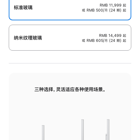
RMB 11,999
起
标准玻璃
或 RMB 500/月 (24 期) 起
RMB 14,499
起
纳米纹理玻璃
或 RMB 605/月 (24 期) 起
三种选择，灵活适应各种使用场景。
标