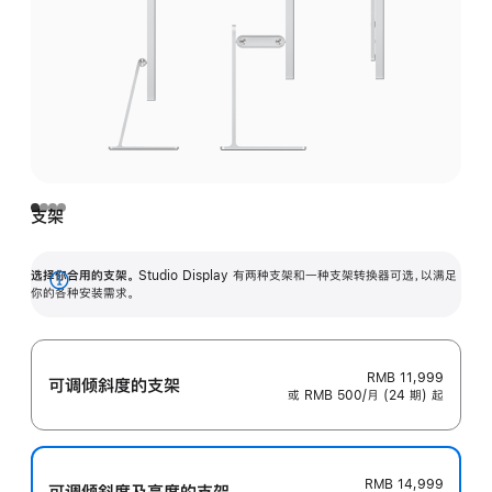
支架
选择你合用的支架。
Studio Display 有两种支架和一种支架转换器可选，以满足
展
你的各种安装需求。
开
RMB 11,999
可调倾斜度的支架
或 RMB 500/月 (24 期) 起
RMB 14,999
可调倾斜度及高‍度的支‍架