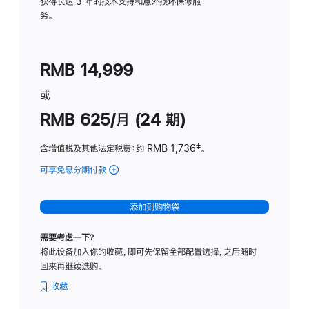
务
获得长达 3 年的技术支持和意外损坏保修服
务。
计
划
(适
RMB 14,999
用
于
或
Studio
RMB 625/月 (24 期)
Display
含增值税及其他法定税费
：约 RMB 1,736
脚
‡。
注
可享免息分期付款
(Studio
Display
-
添加到购物袋
标
准
需要考虑一下？
玻
将此设备加入你的收藏，即可先保留全部配置选择，之后随时
璃
回来再继续选购。
面
板
收藏
-