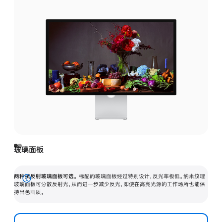
玻璃面板
两种抗反射玻璃面板可选。
标配的玻璃面板经过特别设计，反光率极低。纳米纹理
展
玻璃面板可分散反射光，从而进一步减少反光，即使在高亮光源的工作场所也能保
持出色画质。
开