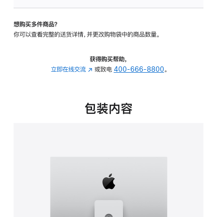
可
调
想购买多件商品？
倾
你可以查看完整的送货详情，并更改购物袋中的商品数量。
斜
度
及
获得购买帮助，
高
立即在线交流
(在
或致电
400-666-8800
。
度
新
的
窗
支
口
包装内容
架
中
的
打
分
开)
期
付
款
选
项)