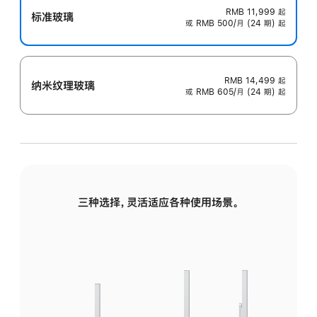
RMB 11,999
起
标准玻璃
或 RMB 500/月 (24 期) 起
RMB 14,499
起
纳米纹理玻璃
或 RMB 605/月 (24 期) 起
三种选择，灵活适应各种使用场景。
标