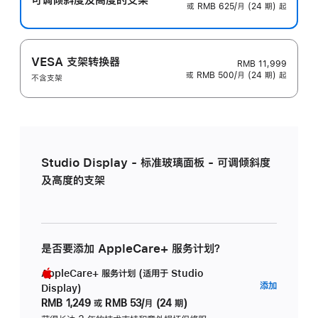
或 RMB 625/月 (24 期) 起
VESA 支架转换器
RMB 11,999
或 RMB 500/月 (24 期) 起
不含支架
Studio Display - 标准玻璃面板 - 可调倾斜度
及高度的支架
是否要添加 AppleCare+ 服务计划？
AppleCare+ 服务计划 (适用于 Studio
AppleC
添加
Display)
服
RMB 1,249
或
RMB 53/月 (24 期)