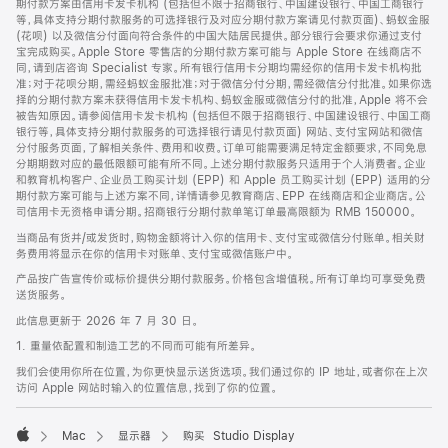
期付款方案由信用卡发卡机构 (包括但不限于招商银行、中国建设银行、中国工商银行
等，具体支持分期付款服务的可选择银行及对应分期付款方案请见付款页面)、蚂蚁金服
(花呗) 以及微信分付面向符合条件的中国大陆居民提供。部分银行会要求你通过支付
宝完成购买。Apple Store 零售店的分期付款方案可能与 Apple Store 在线商店不
同，请到店咨询 Specialist 专家。所有银行信用卡分期均需经你的信用卡发卡机构批
准；对于花呗分期，需经蚂蚁金服批准；对于微信分付分期，需经微信分付批准。如果你选
择的分期付款方案未获得信用卡发卡机构、蚂蚁金服或微信分付的批准，Apple 将不会
被告知原因。请参阅信用卡发卡机构 (包括但不限于招商银行、中国建设银行、中国工商
银行等，具体支持分期付款服务的可选择银行请见付款页面) 网站、支付宝网站和微信
分付服务页面，了解相关条件、费用和收费。订单可能需要满足特定金额要求，不同免息
分期期数对应的最低限额可能有所不同。上述分期付款服务只适用于个人消费者。企业
和教育机构客户、企业员工购买计划 (EPP) 和 Apple 员工购买计划 (EPP) 适用的分
期付款方案可能与上述方案不同，详情请参见教育商店、EPP 在线商店和企业商店。公
司信用卡无资格申请分期。招商银行分期付款单笔订单最高限额为 RMB 150000。
当商品有货并/或发货时，购物金额将计入你的信用卡、支付宝或微信分付账单。相关财
务费用将显示在你的信用卡对账单、支付宝或微信账户中。
产品按广告宣传价或标价提供分期付款服务。价格包含增值税。所有订单均可享受免费
送货服务。
此信息更新于 2026 年 7 月 30 日。
1. 重量依配置和制造工艺的不同而可能有所差异。
我们会使用你所在位置，为你更快显示送货选项。我们通过你的 IP 地址，或者你在上次
访问 Apple 网站时输入的位置信息，找到了你的位置。
Mac
显示器
购买 Studio Display