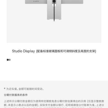
Studio Display (配备标准玻璃面板和可调倾斜度及高度的支架)
网
脚
‡ 为近似值。金额可能随时间变动。
注
页
分期付款服务的条件
页
上述所示分期付款金额仅为使用特定期数免息分期付款估算得出的示例 (仅显示整数数
脚
额，未显示小数点以后的金额)，实际支付金额以银行、花呗或微信分付账单为准。上述分