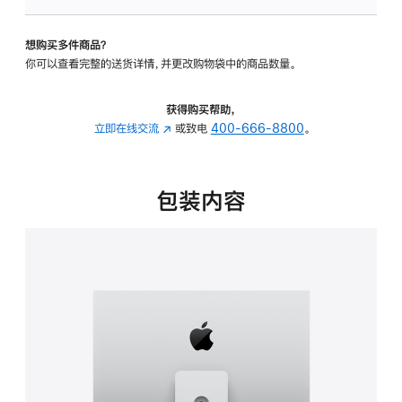
可
调
想购买多件商品？
倾
你可以查看完整的送货详情，并更改购物袋中的商品数量。
斜
度
及
获得购买帮助，
高
立即在线交流
(在
或致电
400-666-8800
。
度
新
的
窗
支
口
包装内容
架
中
的
打
分
开)
期
付
款
选
项)