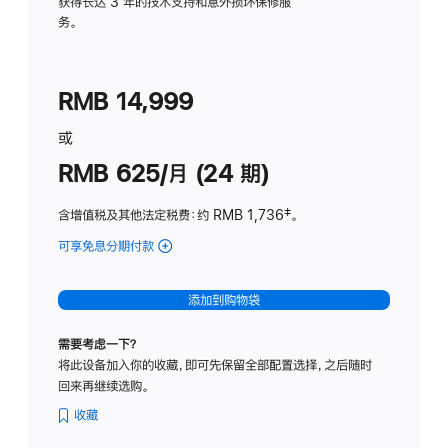
务
获得长达 3 年的技术支持和意外损坏保修服
务。
计
划
(适
RMB 14,999
用
于
或
Studio
RMB 625/月 (24 期)
Display
含增值税及其他法定税费
：约 RMB 1,736
脚
‡。
注
可享免息分期付款
(Studio
Display
-
添加到购物袋
标
准
需要考虑一下？
玻
将此设备加入你的收藏，即可先保留全部配置选择，之后随时
璃
回来再继续选购。
面
板
收藏
-