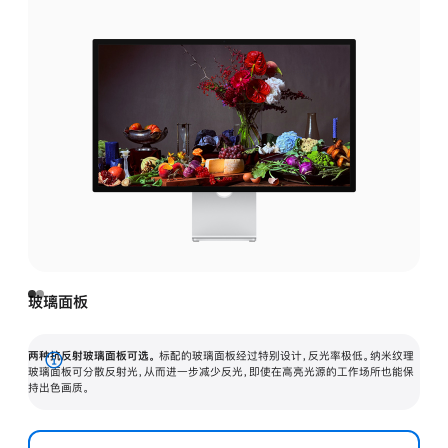
玻璃面板
两种抗反射玻璃面板可选。
标配的玻璃面板经过特别设计，反光率极低。纳米纹理
展
玻璃面板可分散反射光，从而进一步减少反光，即使在高亮光源的工作场所也能保
持出色画质。
开