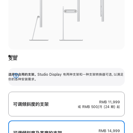
支架
选择你合用的支架。
Studio Display 有两种支架和一种支架转换器可选，以满足
展
你的各种安装需求。
开
RMB 11,999
可调倾斜度的支架
或 RMB 500/月 (24 期) 起
RMB 14,999
可调倾斜度及高‍度的支‍架