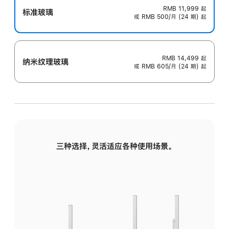
RMB 11,999
起
标准玻璃
或 RMB 500/月 (24 期) 起
RMB 14,499
起
纳米纹理玻璃
或 RMB 605/月 (24 期) 起
三种选择，灵活适应各种使用场景。
标