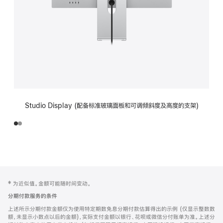
Studio Display (配备标准玻璃面板和可调倾斜度及高度的支架)
网
脚
‡ 为近似值。金额可能随时间变动。
注
页
分期付款服务的条件
页
上述所示分期付款金额仅为使用特定期数免息分期付款估算得出的示例 (仅显示整数数
脚
额，未显示小数点以后的金额)，实际支付金额以银行、花呗或微信分付账单为准。上述分