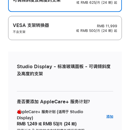
或 RMB 625/月 (24 期) 起
VESA 支架转换器
RMB 11,999
或 RMB 500/月 (24 期) 起
不含支架
Studio Display - 标准玻璃面板 - 可调倾斜度
及高度的支架
是否要添加 AppleCare+ 服务计划？
AppleCare+ 服务计划 (适用于 Studio
AppleC
添加
Display)
服
RMB 1,249
或
RMB 53/月 (24 期)