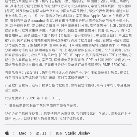
期付款方案由信用卡发卡机构 (包括但不限于招商银行、中国建设银行、中国工商银行
等，具体支持分期付款服务的可选择银行及对应分期付款方案请见付款页面)、蚂蚁金服
(花呗) 以及微信分付面向符合条件的中国大陆居民提供。部分银行会要求你通过支付
宝完成购买。Apple Store 零售店的分期付款方案可能与 Apple Store 在线商店不
同，请到店咨询 Specialist 专家。所有银行信用卡分期均需经你的信用卡发卡机构批
准；对于花呗分期，需经蚂蚁金服批准；对于微信分付分期，需经微信分付批准。如果你选
择的分期付款方案未获得信用卡发卡机构、蚂蚁金服或微信分付的批准，Apple 将不会
被告知原因。请参阅信用卡发卡机构 (包括但不限于招商银行、中国建设银行、中国工商
银行等，具体支持分期付款服务的可选择银行请见付款页面) 网站、支付宝网站和微信
分付服务页面，了解相关条件、费用和收费。订单可能需要满足特定金额要求，不同免息
分期期数对应的最低限额可能有所不同。上述分期付款服务只适用于个人消费者。企业
和教育机构客户、企业员工购买计划 (EPP) 和 Apple 员工购买计划 (EPP) 适用的分
期付款方案可能与上述方案不同，详情请参见教育商店、EPP 在线商店和企业商店。公
司信用卡无资格申请分期。招商银行分期付款单笔订单最高限额为 RMB 150000。
当商品有货并/或发货时，购物金额将计入你的信用卡、支付宝或微信分付账单。相关财
务费用将显示在你的信用卡对账单、支付宝或微信账户中。
产品按广告宣传价或标价提供分期付款服务。价格包含增值税。所有订单均可享受免费
送货服务。
此信息更新于 2026 年 7 月 30 日。
1. 重量依配置和制造工艺的不同而可能有所差异。
我们会使用你所在位置，为你更快显示送货选项。我们通过你的 IP 地址，或者你在上次
访问 Apple 网站时输入的位置信息，找到了你的位置。
Mac
显示器
购买 Studio Display