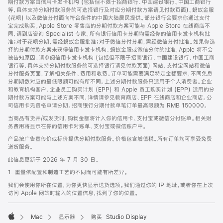
期付款方案由信用卡发卡机构 (包括但不限于招商银行、中国建设银行、中国工商银行
等，具体支持分期付款服务的可选择银行及对应分期付款方案请见付款页面)、蚂蚁金服
(花呗) 以及微信分付面向符合条件的中国大陆居民提供。部分银行会要求你通过支付
宝完成购买。Apple Store 零售店的分期付款方案可能与 Apple Store 在线商店不
同，请到店咨询 Specialist 专家。所有银行信用卡分期均需经你的信用卡发卡机构批
准；对于花呗分期，需经蚂蚁金服批准；对于微信分付分期，需经微信分付批准。如果你选
择的分期付款方案未获得信用卡发卡机构、蚂蚁金服或微信分付的批准，Apple 将不会
被告知原因。请参阅信用卡发卡机构 (包括但不限于招商银行、中国建设银行、中国工商
银行等，具体支持分期付款服务的可选择银行请见付款页面) 网站、支付宝网站和微信
分付服务页面，了解相关条件、费用和收费。订单可能需要满足特定金额要求，不同免息
分期期数对应的最低限额可能有所不同。上述分期付款服务只适用于个人消费者。企业
和教育机构客户、企业员工购买计划 (EPP) 和 Apple 员工购买计划 (EPP) 适用的分
期付款方案可能与上述方案不同，详情请参见教育商店、EPP 在线商店和企业商店。公
司信用卡无资格申请分期。招商银行分期付款单笔订单最高限额为 RMB 150000。
当商品有货并/或发货时，购物金额将计入你的信用卡、支付宝或微信分付账单。相关财
务费用将显示在你的信用卡对账单、支付宝或微信账户中。
产品按广告宣传价或标价提供分期付款服务。价格包含增值税。所有订单均可享受免费
送货服务。
此信息更新于 2026 年 7 月 30 日。
1. 重量依配置和制造工艺的不同而可能有所差异。
我们会使用你所在位置，为你更快显示送货选项。我们通过你的 IP 地址，或者你在上次
访问 Apple 网站时输入的位置信息，找到了你的位置。
Mac
显示器
购买 Studio Display