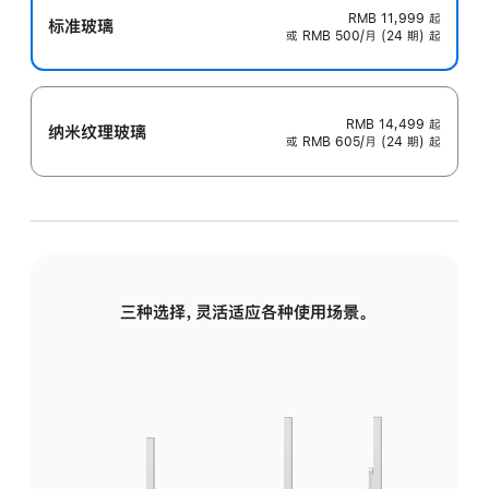
RMB 11,999
起
标准玻璃
或 RMB 500/月 (24 期) 起
RMB 14,499
起
纳米纹理玻璃
或 RMB 605/月 (24 期) 起
三种选择，灵活适应各种使用场景。
标