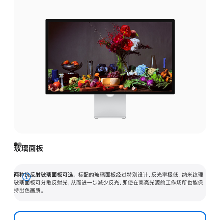
玻璃面板
两种抗反射玻璃面板可选。
标配的玻璃面板经过特别设计，反光率极低。纳米纹理
展
玻璃面板可分散反射光，从而进一步减少反光，即使在高亮光源的工作场所也能保
持出色画质。
开