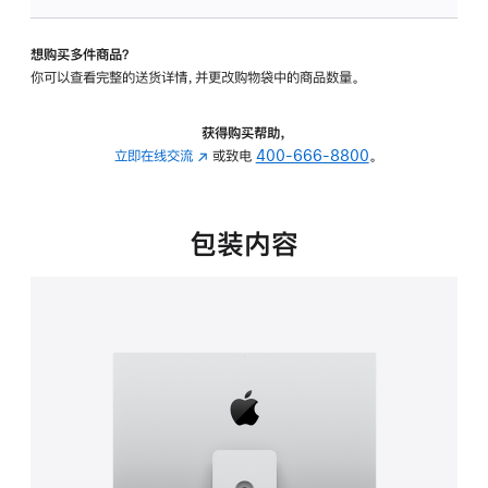
可
调
想购买多件商品？
倾
你可以查看完整的送货详情，并更改购物袋中的商品数量。
斜
度
及
获得购买帮助，
高
立即在线交流
(在
或致电
400-666-8800
。
度
新
的
窗
支
口
包装内容
架
中
的
打
分
开)
期
付
款
选
项)