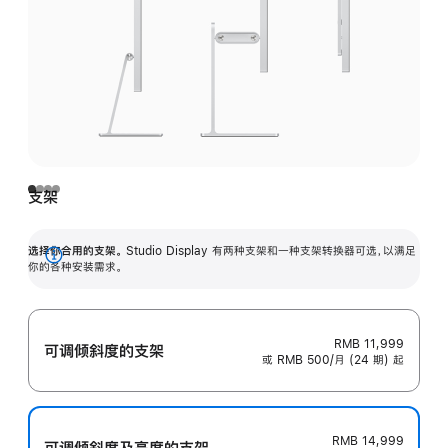
支架
选择你合用的支架。
Studio Display 有两种支架和一种支架转换器可选，以满足
展
你的各种安装需求。
开
RMB 11,999
可调倾斜度的支架
或 RMB 500/月 (24 期) 起
RMB 14,999
可调倾斜度及高‍度的支‍架