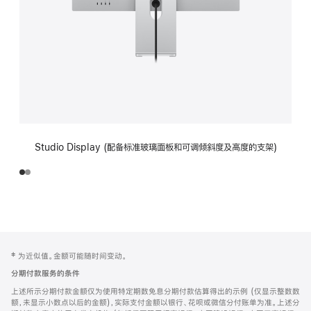
Studio Display (配备标准玻璃面板和可调倾斜度及高度的支架)
网
脚
‡ 为近似值。金额可能随时间变动。
注
页
分期付款服务的条件
页
上述所示分期付款金额仅为使用特定期数免息分期付款估算得出的示例 (仅显示整数数
脚
额，未显示小数点以后的金额)，实际支付金额以银行、花呗或微信分付账单为准。上述分