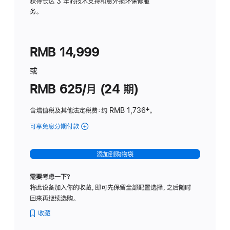
务
获得长达 3 年的技术支持和意外损坏保修服
务。
计
划
(适
RMB 14,999
用
于
或
Studio
RMB 625/月 (24 期)
Display
含增值税及其他法定税费
：约 RMB 1,736
脚
‡。
注
可享免息分期付款
(Studio
Display
-
添加到购物袋
标
准
需要考虑一下？
玻
将此设备加入你的收藏，即可先保留全部配置选择，之后随时
璃
回来再继续选购。
面
板
收藏
-