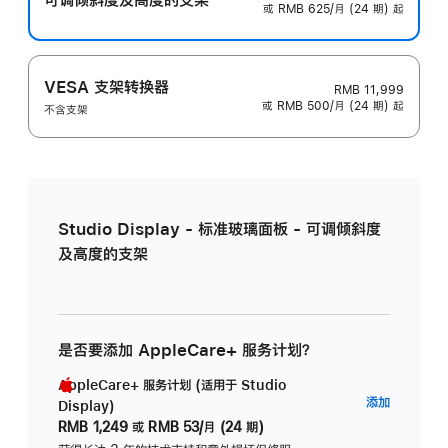
或 RMB 625/月 (24 期) 起
VESA 支架转换器
RMB 11,999
或 RMB 500/月 (24 期) 起
不含支架
Studio Display - 标准玻璃面板 - 可调倾斜度
及高度的支架
是否要添加 AppleCare+ 服务计划？
AppleCare+ 服务计划 (适用于 Studio
AppleC
添加
Display)
服
RMB 1,249
或
RMB 53/月 (24 期)