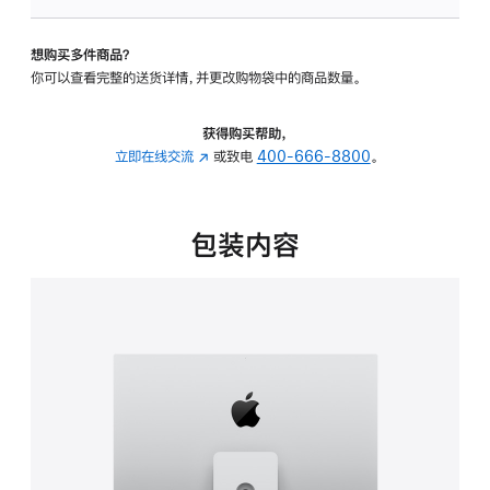
可
调
想购买多件商品？
倾
你可以查看完整的送货详情，并更改购物袋中的商品数量。
斜
度
及
获得购买帮助，
高
立即在线交流
(在
或致电
400-666-8800
。
度
新
的
窗
支
口
包装内容
架
中
的
打
分
开)
期
付
款
选
项)