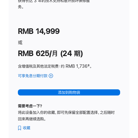
务
获得长达 3 年的技术支持和意外损坏保修服
务。
计
划
(适
RMB 14,999
用
于
或
Studio
RMB 625/月 (24 期)
Display
含增值税及其他法定税费
：约 RMB 1,736
脚
‡。
注
可享免息分期付款
(Studio
Display
-
添加到购物袋
标
准
需要考虑一下？
玻
将此设备加入你的收藏，即可先保留全部配置选择，之后随时
璃
回来再继续选购。
面
板
收藏
-