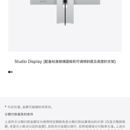
Studio Display (配备标准玻璃面板和可调倾斜度及高度的支架)
网
脚
‡ 为近似值。金额可能随时间变动。
注
页
分期付款服务的条件
页
上述所示分期付款金额仅为使用特定期数免息分期付款估算得出的示例 (仅显示整数数
脚
额，未显示小数点以后的金额)，实际支付金额以银行、花呗或微信分付账单为准。上述分