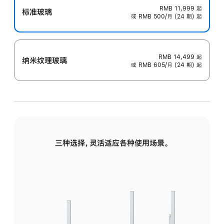
RMB 11,999
起
标准玻璃
或 RMB 500/月 (24 期) 起
RMB 14,499
起
纳米纹理玻璃
或 RMB 605/月 (24 期) 起
三种选择，灵活适应各种使用场景。
标