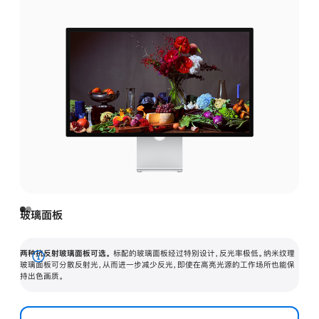
玻璃面板
两种抗反射玻璃面板可选。
标配的玻璃面板经过特别设计，反光率极低。纳米纹理
展
玻璃面板可分散反射光，从而进一步减少反光，即使在高亮光源的工作场所也能保
持出色画质。
开