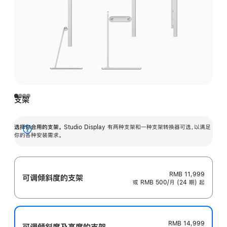
支架
选择你合用的支架。
Studio Display 有两种支架和一种支架转换器可选，以满足
展
你的各种安装需求。
开
RMB 11,999
可调倾斜度的支架
或 RMB 500/月 (24 期) 起
RMB 14,999
可调倾斜度及高‍度的支‍架