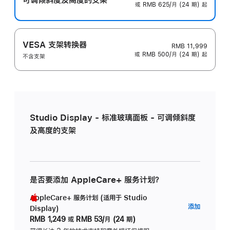
或 RMB 625/月 (24 期) 起
VESA 支架转换器
RMB 11,999
或 RMB 500/月 (24 期) 起
不含支架
Studio Display - 标准玻璃面板 - 可调倾斜度
及高度的支架
是否要添加 AppleCare+ 服务计划？
AppleCare+ 服务计划 (适用于 Studio
AppleC
添加
Display)
服
RMB 1,249
或
RMB 53/月 (24 期)