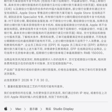
期付款方案由信用卡发卡机构 (包括但不限于招商银行、中国建设银行、中国工商银行
等，具体支持分期付款服务的可选择银行及对应分期付款方案请见付款页面)、蚂蚁金服
(花呗) 以及微信分付面向符合条件的中国大陆居民提供。部分银行会要求你通过支付
宝完成购买。Apple Store 零售店的分期付款方案可能与 Apple Store 在线商店不
同，请到店咨询 Specialist 专家。所有银行信用卡分期均需经你的信用卡发卡机构批
准；对于花呗分期，需经蚂蚁金服批准；对于微信分付分期，需经微信分付批准。如果你选
择的分期付款方案未获得信用卡发卡机构、蚂蚁金服或微信分付的批准，Apple 将不会
被告知原因。请参阅信用卡发卡机构 (包括但不限于招商银行、中国建设银行、中国工商
银行等，具体支持分期付款服务的可选择银行请见付款页面) 网站、支付宝网站和微信
分付服务页面，了解相关条件、费用和收费。订单可能需要满足特定金额要求，不同免息
分期期数对应的最低限额可能有所不同。上述分期付款服务只适用于个人消费者。企业
和教育机构客户、企业员工购买计划 (EPP) 和 Apple 员工购买计划 (EPP) 适用的分
期付款方案可能与上述方案不同，详情请参见教育商店、EPP 在线商店和企业商店。公
司信用卡无资格申请分期。招商银行分期付款单笔订单最高限额为 RMB 150000。
当商品有货并/或发货时，购物金额将计入你的信用卡、支付宝或微信分付账单。相关财
务费用将显示在你的信用卡对账单、支付宝或微信账户中。
产品按广告宣传价或标价提供分期付款服务。价格包含增值税。所有订单均可享受免费
送货服务。
此信息更新于 2026 年 7 月 30 日。
1. 重量依配置和制造工艺的不同而可能有所差异。
我们会使用你所在位置，为你更快显示送货选项。我们通过你的 IP 地址，或者你在上次
访问 Apple 网站时输入的位置信息，找到了你的位置。
Mac
显示器
购买 Studio Display