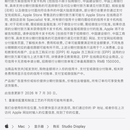
期付款方案由信用卡发卡机构 (包括但不限于招商银行、中国建设银行、中国工商银行
等，具体支持分期付款服务的可选择银行及对应分期付款方案请见付款页面)、蚂蚁金服
(花呗) 以及微信分付面向符合条件的中国大陆居民提供。部分银行会要求你通过支付
宝完成购买。Apple Store 零售店的分期付款方案可能与 Apple Store 在线商店不
同，请到店咨询 Specialist 专家。所有银行信用卡分期均需经你的信用卡发卡机构批
准；对于花呗分期，需经蚂蚁金服批准；对于微信分付分期，需经微信分付批准。如果你选
择的分期付款方案未获得信用卡发卡机构、蚂蚁金服或微信分付的批准，Apple 将不会
被告知原因。请参阅信用卡发卡机构 (包括但不限于招商银行、中国建设银行、中国工商
银行等，具体支持分期付款服务的可选择银行请见付款页面) 网站、支付宝网站和微信
分付服务页面，了解相关条件、费用和收费。订单可能需要满足特定金额要求，不同免息
分期期数对应的最低限额可能有所不同。上述分期付款服务只适用于个人消费者。企业
和教育机构客户、企业员工购买计划 (EPP) 和 Apple 员工购买计划 (EPP) 适用的分
期付款方案可能与上述方案不同，详情请参见教育商店、EPP 在线商店和企业商店。公
司信用卡无资格申请分期。招商银行分期付款单笔订单最高限额为 RMB 150000。
当商品有货并/或发货时，购物金额将计入你的信用卡、支付宝或微信分付账单。相关财
务费用将显示在你的信用卡对账单、支付宝或微信账户中。
产品按广告宣传价或标价提供分期付款服务。价格包含增值税。所有订单均可享受免费
送货服务。
此信息更新于 2026 年 7 月 30 日。
1. 重量依配置和制造工艺的不同而可能有所差异。
我们会使用你所在位置，为你更快显示送货选项。我们通过你的 IP 地址，或者你在上次
访问 Apple 网站时输入的位置信息，找到了你的位置。
Mac
显示器
购买 Studio Display