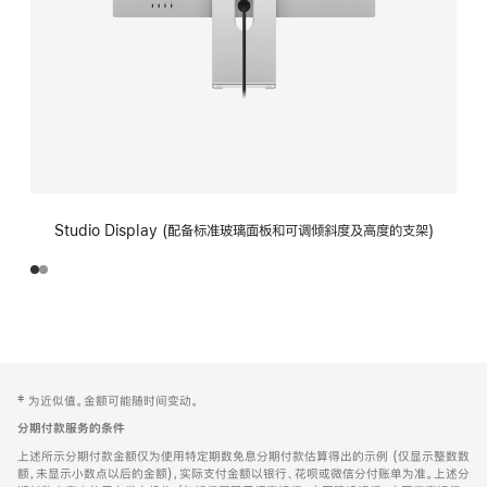
Studio Display (配备标准玻璃面板和可调倾斜度及高度的支架)
网
脚
‡ 为近似值。金额可能随时间变动。
注
页
分期付款服务的条件
页
上述所示分期付款金额仅为使用特定期数免息分期付款估算得出的示例 (仅显示整数数
脚
额，未显示小数点以后的金额)，实际支付金额以银行、花呗或微信分付账单为准。上述分