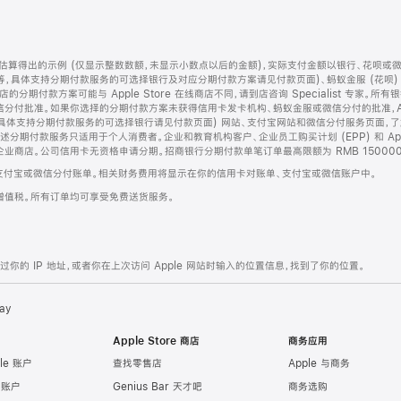
算得出的示例 (仅显示整数数额，未显示小数点以后的金额)，实际支付金额以银行、花呗或
等，具体支持分期付款服务的可选择银行及对应分期付款方案请见付款页面)、蚂蚁金服 (花呗
售店的分期付款方案可能与 Apple Store 在线商店不同，请到店咨询 Specialist 专
分付批准。如果你选择的分期付款方案未获得信用卡发卡机构、蚂蚁金服或微信分付的批准，Ap
具体支持分期付款服务的可选择银行请见付款页面) 网站、支付宝网站和微信分付服务页面，
期付款服务只适用于个人消费者。企业和教育机构客户、企业员工购买计划 (EPP) 和 Appl
企业商店。公司信用卡无资格申请分期。招商银行分期付款单笔订单最高限额为 RMB 150000
支付宝或微信分付账单。相关财务费用将显示在你的信用卡对账单、支付宝或微信账户中。
增值税。所有订单均可享受免费送货服务。
的 IP 地址，或者你在上次访问 Apple 网站时输入的位置信息，找到了你的位置。
ay
Apple Store 商店
商务应用
le 账户
查找零售店
Apple 与商务
e 账户
Genius Bar 天才吧
商务选购