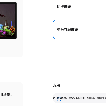
标准玻璃
纳米纹理玻璃
支架
用场景。
标配可调倾斜度的支架，提供 30 度的倾斜度
选
选择你合用的支架。
Studio Display
调节范围。
展