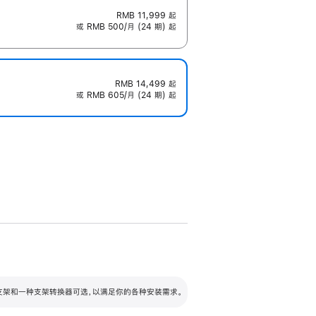
RMB 11,999
起
或 RMB 500/月 (24 期) 起
RMB 14,499
起
或 RMB 605/月 (24 期) 起
配可调倾斜度及高度的支架，额外增加 105
VESA 支架转换器
 有两种支架和一种支架转换器可选，以满足你的各种安装需求。
毫米的高度调节范围。
容的支架 (未随附)