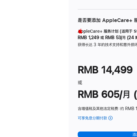
是否要添加 AppleCare+
AppleCare+ 服务计划 (适用于 Stu
RMB 1,249
或
RMB 53/月 (24 
获得长达 3 年的技术支持和意外损
RMB 14,499
或
RMB 605/月 (
含增值税及其他法定税费
：约 RMB 1
可享免息分期付款
(Studio
Display
-
添