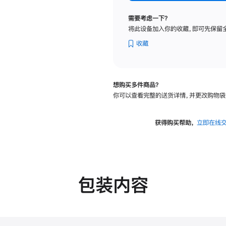
纳
米
需要考虑一下？
纹
将此设备加入你的收藏，即可先保留
理
玻
收藏
璃
面
板
想购买多件商品？
-
你可以查看完整的送货详情，并更改购物袋
VESA
支
架
获得购买帮助，
立即在线
转
换
器
的
分
包装内容
期
付
款
选
项)