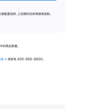
全部配置选择，之后随时回来再继续选购。
中的商品数量。
交流
(在
或致电
400-666-8800。
新
窗
口
中
打
开)