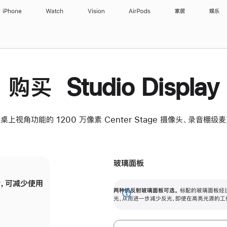
iPhone
Watch
Vision
AirPods
家居
娱乐
购买 Studio Display
桌上视角功能的 1200 万像素 Center Stage 摄像头、录音棚
玻璃面板
，可减少使用
纳米纹理玻璃面板可进一步减少反光，即使在
两种抗反射玻璃面板可选。
标配的玻璃面板经
。
有高亮光源的场所使用，也能保持出色画质。
展
光，从而进一步减少反光，即使在高亮光源的工
开