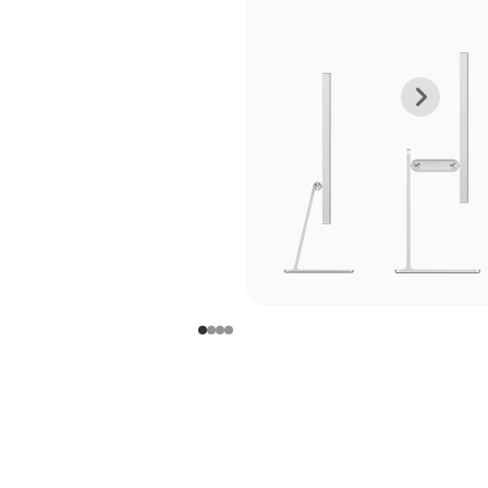
上
下
一
一
张
张
图
图
库
库
图
图
片
片
-
-
支
支
架
架