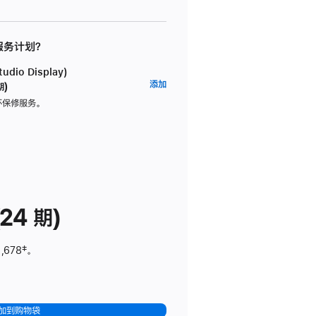
 服务计划？
dio Display)
AppleCare+
添加
期)
服
坏保修服务。
务
计
划
(适
用
于
24 期)
Studio
Display)
,678
脚
‡。
注
加到购物袋