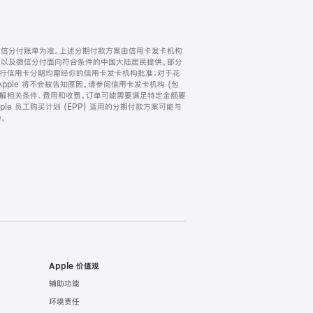
微信分付账单为准。上述分期付款方案由信用卡发卡机构
) 以及微信分付面向符合条件的中国大陆居民提供。部分
家。所有银行信用卡分期均需经你的信用卡发卡机构批准；对于花
ple 将不会被告知原因。请参阅信用卡发卡机构 (包
了解相关条件、费用和收费。订单可能需要满足特定金额要
e 员工购买计划 (EPP) 适用的分期付款方案可能与
。
Apple 价值观
辅助功能
环境责任