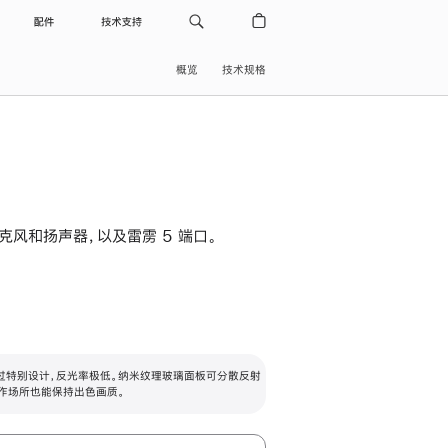
配件
技术支持
概览
技术规格
级麦克风和扬声器，以及雷雳 5 端口。
过特别设计，反光率极低。纳米纹理玻璃面板可分散反射
作场所也能保持出色画质。