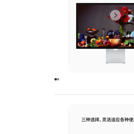
上
下
一
一
张
张
图
图
库
库
图
图
片
片
-
-
玻
玻
璃
璃
三种选择，灵活适应各种使
面
面
板
板