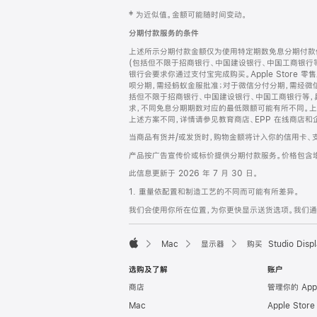
网
脚
‡ 为近似值。金额可能随时间变动。
注
页
分期付款服务的条件
页
上述所示分期付款金额仅为使用特定期数免息分期付款估
脚
(包括但不限于招商银行、中国建设银行、中国工商银行
银行会要求你通过支付宝完成购买。Apple Store 零
呗分期，需经蚂蚁金服批准；对于微信分付分期，需经微信
括但不限于招商银行、中国建设银行、中国工商银行等，
求，不同免息分期期数对应的最低限额可能有所不同。上述分
上述方案不同，详情请参见教育商店、EPP 在线商店和
当商品有货并/或发货时，购物金额将计入你的信用卡、
产品按广告宣传价或标价提供分期付款服务。价格包含
此信息更新于 2026 年 7 月 30 日。
1. 重量依配置和制造工艺的不同而可能有所差异。
我们会使用你所在位置，为你更快显示送货选项。我们通过你
Mac
显示器
购买 Studio Displ
Apple
选购及了解
账户
商店
管理你的 App
Mac
Apple Stor