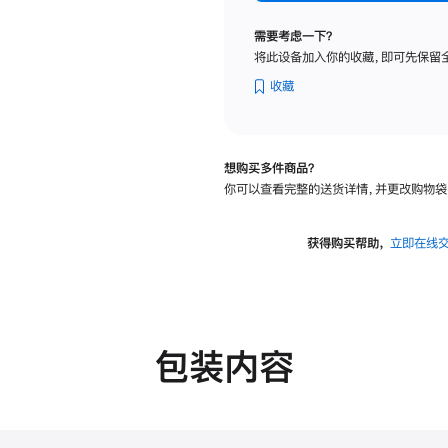
纳
米
需要考虑一下？
纹
将此设备加入你的收藏，即可先保留
理
玻
收藏
璃
面
板
想购买多件商品？
-
你可以查看完整的送货详情，并更改购物袋
VESA
支
架
获得购买帮助，
立即在线
转
换
器
的
分
包装内容
期
付
款
选
项)