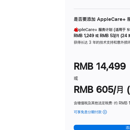
是否要添加 AppleCare+
AppleCare+ 服务计划 (适用于 Stu
RMB 1,249
或
RMB 53/月 (24 
获得长达 3 年的技术支持和意外损
RMB 14,499
或
RMB 605/月 (
含增值税及其他法定税费
：约 RMB 1
可享免息分期付款
(Studio
Display
-
添