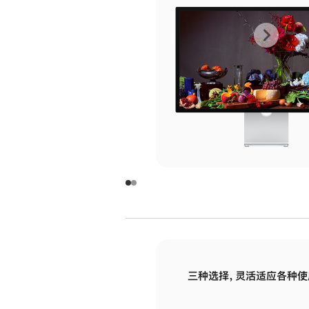
上
下
一
一
张
张
图
图
库
库
图
图
片
片
-
-
玻
玻
璃
璃
三种选择，灵活适应各种使
面
面
板
板