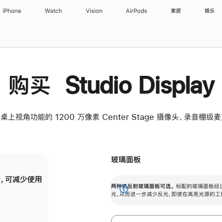
iPhone
Watch
Vision
AirPods
家居
娱乐
购买 Studio Display
桌上视角功能的 1200 万像素 Center Stage 摄像头、录音棚
玻璃面板
，可减少使用
纳米纹理玻璃面板可进一步减少反光，即使在
两种抗反射玻璃面板可选。
标配的玻璃面板经
。
有高亮光源的场所使用，也能保持出色画质。
展
光，从而进一步减少反光，即使在高亮光源的工
开