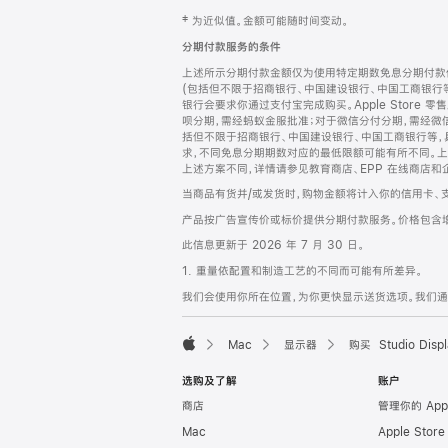
网
脚
‡ 为近似值。金额可能随时间变动。
注
页
分期付款服务的条件
页
上述所示分期付款金额仅为使用特定期数免息分期付款估
脚
(包括但不限于招商银行、中国建设银行、中国工商银行
银行会要求你通过支付宝完成购买。Apple Store 零
呗分期，需经蚂蚁金服批准；对于微信分付分期，需经微信
括但不限于招商银行、中国建设银行、中国工商银行等，
求，不同免息分期期数对应的最低限额可能有所不同。上述分
上述方案不同，详情请参见教育商店、EPP 在线商店和
当商品有货并/或发货时，购物金额将计入你的信用卡、
产品按广告宣传价或标价提供分期付款服务。价格包含
此信息更新于 2026 年 7 月 30 日。
1. 重量依配置和制造工艺的不同而可能有所差异。
我们会使用你所在位置，为你更快显示送货选项。我们通过你
Mac
显示器
购买 Studio Displ
Apple
选购及了解
账户
商店
管理你的 App
Mac
Apple Stor