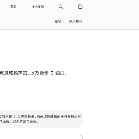
配件
技术支持
概览
技术规格
级麦克风和扬声器，以及雷雳 5 端口。
过特别设计，反光率极低。纳米纹理玻璃面板可分散反射
作场所也能保持出色画质。