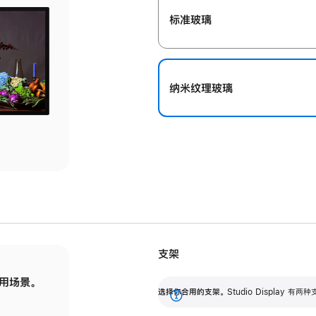
标准玻璃
纳米纹理玻璃
支架
用场景。
标配可调倾斜度的支架，提供 30 度的倾斜度
选
选择你合用的支架。
Studio Display
调节范围。
展