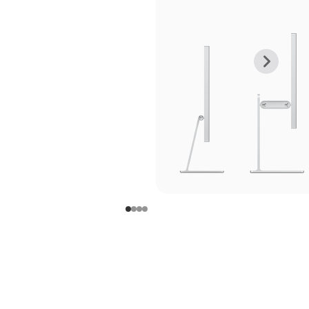
上
下
一
一
张
张
图
图
库
库
图
图
片
片
-
-
支
支
架
架