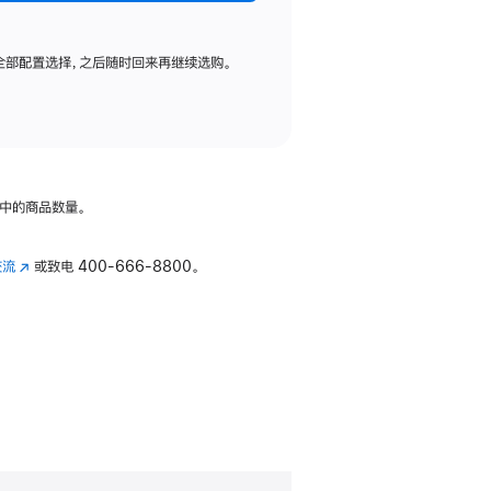
全部配置选择，之后随时回来再继续选购。
中的商品数量。
交流
(在
或致电
400-666-8800。
新
窗
口
中
打
开)