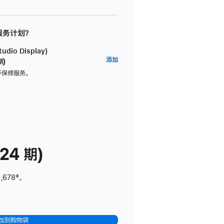
 服务计划？
dio Display)
AppleCare+
添加
期)
服
坏保修服务。
务
计
划
(适
用
于
24 期)
Studio
Display)
,678
脚
‡。
注
加到购物袋