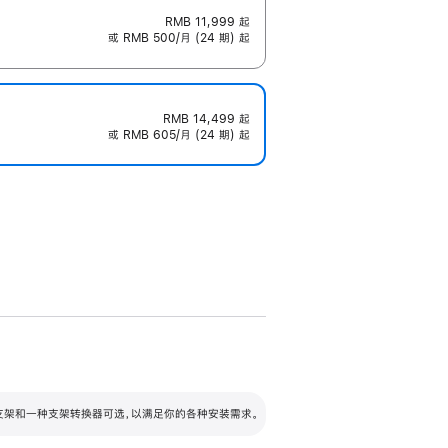
RMB 11,999
起
或 RMB 500/月 (24 期) 起
RMB 14,499
起
或 RMB 605/月 (24 期) 起
配可调倾斜度及高度的支架，额外增加 105
VESA 支架转换器
 有两种支架和一种支架转换器可选，以满足你的各种安装需求。
毫米的高度调节范围。
容的支架 (未随附)