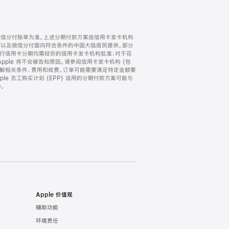
微信分付账单为准。上述分期付款方案由信用卡发卡机构
) 以及微信分付面向符合条件的中国大陆居民提供。部分
家。所有银行信用卡分期均需经你的信用卡发卡机构批准；对于花
ple 将不会被告知原因。请参阅信用卡发卡机构 (包
了解相关条件、费用和收费。订单可能需要满足特定金额要
e 员工购买计划 (EPP) 适用的分期付款方案可能与
。
Apple 价值观
辅助功能
环境责任