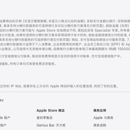
算得出的示例 (仅显示整数数额，未显示小数点以后的金额)，实际支付金额以银行、花呗或
等，具体支持分期付款服务的可选择银行及对应分期付款方案请见付款页面)、蚂蚁金服 (花呗
售店的分期付款方案可能与 Apple Store 在线商店不同，请到店咨询 Specialist 专
分付批准。如果你选择的分期付款方案未获得信用卡发卡机构、蚂蚁金服或微信分付的批准，Ap
具体支持分期付款服务的可选择银行请见付款页面) 网站、支付宝网站和微信分付服务页面，
期付款服务只适用于个人消费者。企业和教育机构客户、企业员工购买计划 (EPP) 和 Appl
企业商店。公司信用卡无资格申请分期。招商银行分期付款单笔订单最高限额为 RMB 150000
支付宝或微信分付账单。相关财务费用将显示在你的信用卡对账单、支付宝或微信账户中。
增值税。所有订单均可享受免费送货服务。
的 IP 地址，或者你在上次访问 Apple 网站时输入的位置信息，找到了你的位置。
ay
Apple Store 商店
商务应用
le 账户
查找零售店
Apple 与商务
e 账户
Genius Bar 天才吧
商务选购